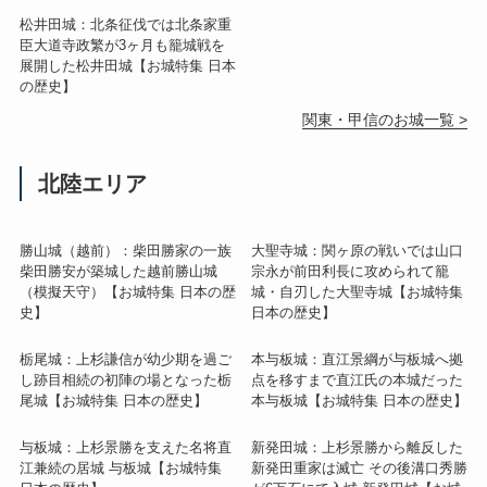
松井田城：北条征伐では北条家重
臣大道寺政繁が3ヶ月も籠城戦を
展開した松井田城【お城特集 日本
の歴史】
関東・甲信のお城一覧 >
北陸エリア
勝山城（越前）：柴田勝家の一族
大聖寺城：関ヶ原の戦いでは山口
柴田勝安が築城した越前勝山城
宗永が前田利長に攻められて籠
（模擬天守）【お城特集 日本の歴
城・自刃した大聖寺城【お城特集
史】
日本の歴史】
栃尾城：上杉謙信が幼少期を過ご
本与板城：直江景綱が与板城へ拠
し跡目相続の初陣の場となった栃
点を移すまで直江氏の本城だった
尾城【お城特集 日本の歴史】
本与板城【お城特集 日本の歴史】
与板城：上杉景勝を支えた名将直
新発田城：上杉景勝から離反した
江兼続の居城 与板城【お城特集
新発田重家は滅亡 その後溝口秀勝