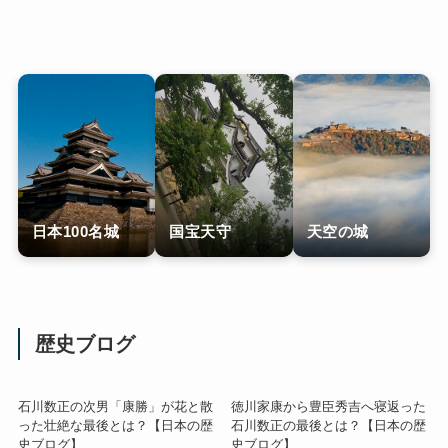
日本100名城
国宝天守
天空の城
歴史ブログ
石川数正の次男「康勝」が花と散
徳川家康から豊臣秀吉へ寝返った
った壮絶な最後とは？【日本の歴
石川数正の最後とは？【日本の歴
史ブログ】
史ブログ】