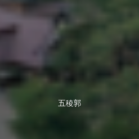
松本城
姫路城
五稜郭