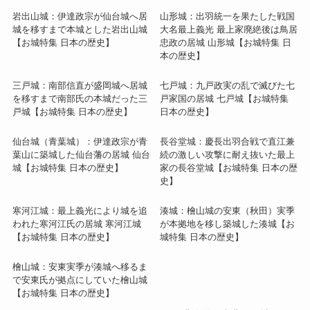
岩出山城：伊達政宗が仙台城へ居
山形城：出羽統一を果たした戦国
城を移すまで本城とした岩出山城
大名最上義光 最上家廃絶後は鳥居
【お城特集 日本の歴史】
忠政の居城 山形城【お城特集 日
本の歴史】
三戸城：南部信直が盛岡城へ居城
七戸城：九戸政実の乱で滅びた七
を移すまで南部氏の本城だった三
戸家国の居城 七戸城【お城特集
戸城【お城特集 日本の歴史】
日本の歴史】
仙台城（青葉城）：伊達政宗が青
長谷堂城：慶長出羽合戦で直江兼
葉山に築城した仙台藩の居城 仙台
続の激しい攻撃に耐え抜いた最上
城【お城特集 日本の歴史】
家の長谷堂城【お城特集 日本の歴
史】
寒河江城：最上義光により城を追
湊城：檜山城の安東（秋田）実季
われた寒河江氏の居城 寒河江城
が本拠地を移し築城した湊城【お
【お城特集 日本の歴史】
城特集 日本の歴史】
檜山城：安東実季が湊城へ移るま
で安東氏が拠点にしていた檜山城
【お城特集 日本の歴史】