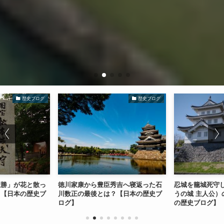
歴史ブログ
歴史ブログ
康勝」が花と散っ
徳川家康から豊臣秀吉へ寝返った石
忍城を籠城死守
？【日本の歴史ブ
川数正の最後とは？【日本の歴史ブ
うの城 主人公）
ログ】
の歴史ブログ】