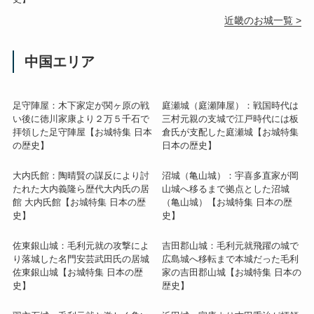
近畿のお城一覧 >
中国エリア
足守陣屋：木下家定が関ヶ原の戦
庭瀬城（庭瀬陣屋）：戦国時代は
い後に徳川家康より２万５千石で
三村元親の支城で江戸時代には板
拝領した足守陣屋【お城特集 日本
倉氏が支配した庭瀬城【お城特集
の歴史】
日本の歴史】
大内氏館：陶晴賢の謀反により討
沼城（亀山城）：宇喜多直家が岡
たれた大内義隆ら歴代大内氏の居
山城へ移るまで拠点とした沼城
館 大内氏館【お城特集 日本の歴
（亀山城）【お城特集 日本の歴
史】
史】
佐東銀山城：毛利元就の攻撃によ
吉田郡山城：毛利元就飛躍の城で
り落城した名門安芸武田氏の居城
広島城へ移転まで本城だった毛利
佐東銀山城【お城特集 日本の歴
家の吉田郡山城【お城特集 日本の
史】
歴史】