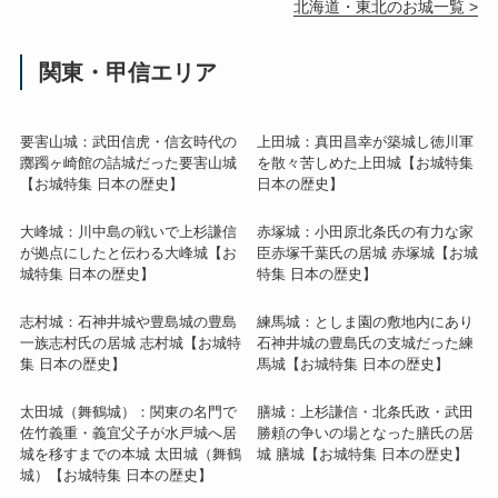
北海道・東北のお城一覧 >
関東・甲信エリア
要害山城：武田信虎・信玄時代の
上田城：真田昌幸が築城し徳川軍
躑躅ヶ崎館の詰城だった要害山城
を散々苦しめた上田城【お城特集
【お城特集 日本の歴史】
日本の歴史】
大峰城：川中島の戦いで上杉謙信
赤塚城：小田原北条氏の有力な家
が拠点にしたと伝わる大峰城【お
臣赤塚千葉氏の居城 赤塚城【お城
城特集 日本の歴史】
特集 日本の歴史】
志村城：石神井城や豊島城の豊島
練馬城：としま園の敷地内にあり
一族志村氏の居城 志村城【お城特
石神井城の豊島氏の支城だった練
集 日本の歴史】
馬城【お城特集 日本の歴史】
太田城（舞鶴城）：関東の名門で
膳城：上杉謙信・北条氏政・武田
佐竹義重・義宜父子が水戸城へ居
勝頼の争いの場となった膳氏の居
城を移すまでの本城 太田城（舞鶴
城 膳城【お城特集 日本の歴史】
城）【お城特集 日本の歴史】