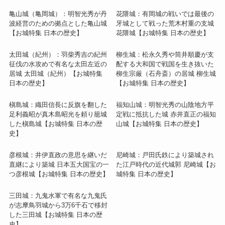
亀山城（亀岡城）：明智光秀が丹
花隈城：有岡城の戦いでは最後の
波経営のための拠点とした亀山城
牙城として戦った荒木村重の支城
【お城特集 日本の歴史】
花隈城【お城特集 日本の歴史】
太田城（紀州）：羽柴秀吉の紀州
柳生城：松永久秀や筒井順慶が支
征伐の水攻めで有名な太田左近の
配する大和国で戦国を生き抜いた
居城 太田城（紀州）【お城特集
柳生宗厳（石舟斎）の居城 柳生城
日本の歴史】
【お城特集 日本の歴史】
槇島城：織田信長に反旗を翻した
福知山城：明智光秀の山陰地方平
足利義昭が真木島昭光を頼り籠城
定戦に抵抗した城 赤井直正の福知
した槇島城【お城特集 日本の歴
山城【お城特集 日本の歴史】
史】
彦根城：井伊直政の意思を継いだ
尼崎城：戸田氏鉄により築城され
直継により築城 日本五大国宝の一
た江戸時代の近代城郭 尼崎城【お
つ彦根城【お城特集 日本の歴史】
城特集 日本の歴史】
三田城：九鬼水軍で有名な九鬼氏
が志摩鳥羽城から3万6千石で移封
した三田城【お城特集 日本の歴
史】