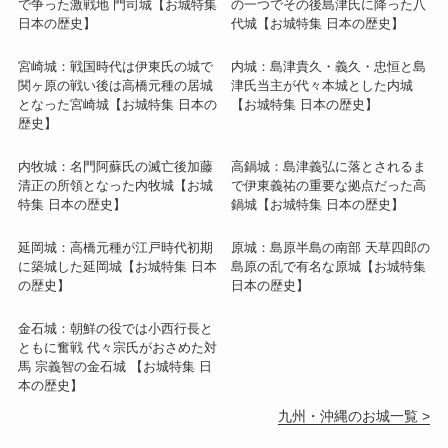
で争った激戦地 門司城【お城特集
の一つでその後島津氏に降った八
日本の歴史】
代城【お城特集 日本の歴史】
宮崎城：戦国時代は伊東氏の城で
内城：島津貴久・義久・忠恒と島
関ヶ原の戦い後は高橋元種の居城
津氏当主が代々本城とした内城
となった宮崎城【お城特集 日本の
【お城特集 日本の歴史】
歴史】
内牧城：名門阿蘇氏の滅亡後加藤
高鍋城：島津義弘に落とされるま
清正の所領となった内牧城【お城
で伊東義祐の重要な拠点だった高
特集 日本の歴史】
鍋城【お城特集 日本の歴史】
延岡城：高橋元種が江戸時代初期
原城：島原半島の南部 天草四郎の
に築城した延岡城【お城特集 日本
島原の乱で有名な原城【お城特集
の歴史】
日本の歴史】
金石城：朝鮮の役では小西行長と
ともに奮戦 代々宗氏がおさめた対
馬 宗義智の金石城 【お城特集 日
本の歴史】
九州・沖縄のお城一覧 >