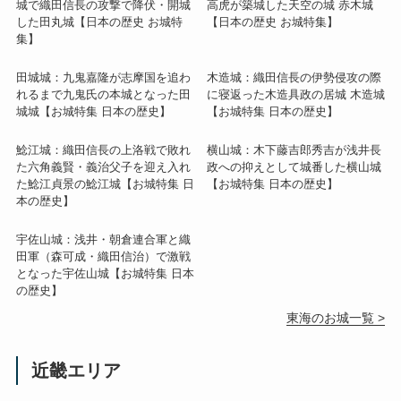
城で織田信長の攻撃で降伏・開城
高虎が築城した天空の城 赤木城
した田丸城【日本の歴史 お城特
【日本の歴史 お城特集】
集】
田城城：九鬼嘉隆が志摩国を追わ
木造城：織田信長の伊勢侵攻の際
れるまで九鬼氏の本城となった田
に寝返った木造具政の居城 木造城
城城【お城特集 日本の歴史】
【お城特集 日本の歴史】
鯰江城：織田信長の上洛戦で敗れ
横山城：木下藤吉郎秀吉が浅井長
た六角義賢・義治父子を迎え入れ
政への抑えとして城番した横山城
た鯰江貞景の鯰江城【お城特集 日
【お城特集 日本の歴史】
本の歴史】
宇佐山城：浅井・朝倉連合軍と織
田軍（森可成・織田信治）で激戦
となった宇佐山城【お城特集 日本
の歴史】
東海のお城一覧 >
近畿エリア