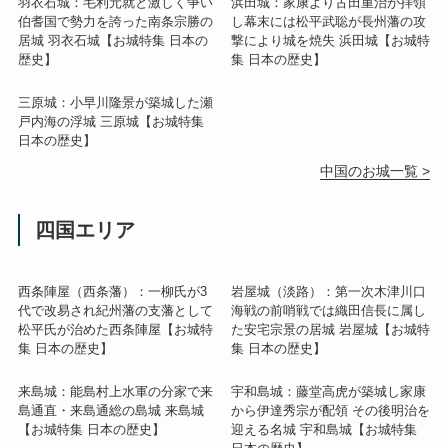
羽衣石城：毛利元就と激しく争い
浜田城：家康より古田重治が拝領
伯耆国で勢力を誇った南条宗勝の
し幕末には松平武聡が長州藩の攻
居城 羽衣石城【お城特集 日本の
撃により城を焼失 浜田城【お城特
歴史】
集 日本の歴史】
三原城：小早川隆景が築城した瀬
戸内海の浮城 三原城【お城特集
日本の歴史】
中国のお城一覧 >
四国エリア
西条陣屋（西条藩）：一柳氏が3
岩屋城（淡路）：第一次木津川口
代で改易され紀州藩の支藩として
海戦の前哨戦では織田信長に属し
松平氏が治めた西条陣屋【お城特
た安宅宗景の居城 岩屋城【お城特
集 日本の歴史】
集 日本の歴史】
来島城：能島村上水軍の分家で来
宇和島城：藤堂高虎が築城し家康
島通直・来島通総の島城 来島城
から伊達秀宗が配領 その後明治を
【お城特集 日本の歴史】
迎える名城 宇和島城【お城特集