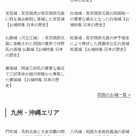
日本の歴史】
安芸城：安芸国虎が長宗我部元親
白地城：長宗我部元親の四国統一
に戦を挑み敗戦し落城した安芸城
の重要な拠点となった白地城【お
【お城特集 日本の歴史】
城特集 日本の歴史】
仏殿城（川之江城）：長宗我部元
松葉城：長宗我部元親の伊予侵攻
親に攻略された四国の要所で河野
により降伏した西園寺公広の居城
氏の居城 仏殿城【お城特集 日本
松葉城 【お城特集 日本の歴史】
の歴史】
勝瑞城：阿波三好氏の重要な拠点
で三好実休が細川持隆から奪取し
た勝瑞城 【お城特集 日本の歴
史】
四国のお城一覧 >
九州・沖縄エリア
門司城：毛利元就と大友宗麟の間
八代城：戦国大名相良義滋の居城