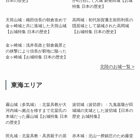
日本の歴史】
が6万石にて入城 新発田城【お城
特集 日本の歴史】
天筒山城：織田信長の朝倉攻めで
高岡城：初代加賀藩主前田利長の
金ヶ崎城と共に落城した天筒山城
隠居城として築城された高岡城
【お城特集 日本の歴史】
【お城特集 日本の歴史】
金ヶ崎城：浅井長政と朝倉義景と
の挟撃により信長が窮地に陥った
金ヶ崎城【お城特集 日本の歴史】
北陸のお城一覧 >
東海エリア
霧山城（多気城）：北畠具教が大
波切城（波切砦）：九鬼嘉隆が田
河内城へ拠点を移すまで北畠氏の
城城の支城とした波切城【日本の
本城だった霧山城【お城特集 日本
歴史 お城特集】
の歴史】
田丸城：北畠具教・具房親子の居
赤木城：北山一揆鎮圧のため藤堂