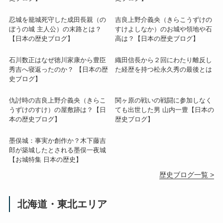
忍城を籠城死守した成田長親（の
吉良上野介義央（きらこうずけの
ぼうの城 主人公）の末路とは？
すけよしなか）のお城や領地や石
【日本の歴史ブログ】
高は？【日本の歴史ブログ】
石川数正はなぜ徳川家康から豊臣
織田信長から２回にわたり離反し
秀吉へ寝返ったのか？ 【日本の歴
た経歴を持つ松永久秀の最後とは
史ブログ】
仇討時の吉良上野介義央（きらこ
関ヶ原の戦いの戦闘に参加しなく
うずけのすけ）の屋敷跡は？【日
ても出世した男 山内一豊【日本の
本の歴史ブログ】
歴史ブログ】
墨俣城：事実か創作か？木下藤吉
郎が築城したとされる墨俣一夜城
【お城特集 日本の歴史】
歴史ブログ一覧 >
北海道・東北エリア