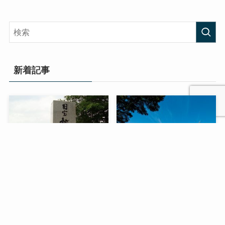
新着記事
石川数正の次男「康勝」が
徳川家康から豊臣秀吉へ寝
花と散った壮絶な最後と
返った石川数正の最後と
は？【日本の歴史ブログ】
は？【日本の歴史ブログ】