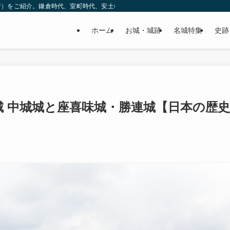
所）をご紹介。鎌倉時代、室町時代、安土桃山時代（戦国時代）、江戸時代と幅広
ホーム
お城・城跡
名城特集
史跡
仁城 中城城と座喜味城・勝連城【日本の歴史