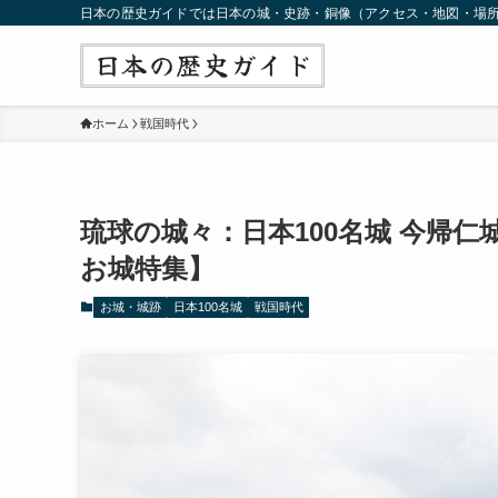
日本の歴史ガイドでは日本の城・史跡・銅像（アクセス・地図・場
ホーム
戦国時代
琉球の城々：日本100名城 今帰
お城特集】
お城・城跡
日本100名城
戦国時代