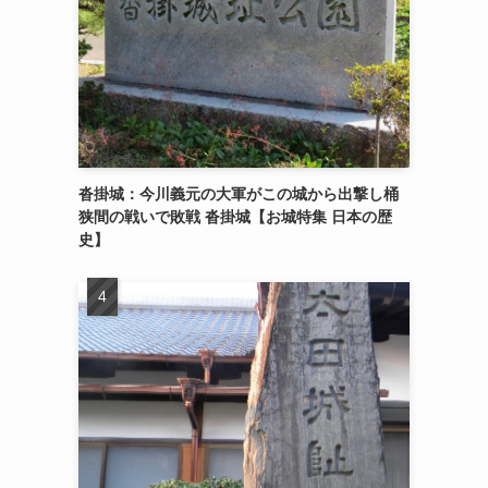
沓掛城：今川義元の大軍がこの城から出撃し桶
狭間の戦いで敗戦 沓掛城【お城特集 日本の歴
史】