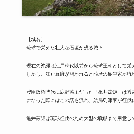
【城名】
琉球で栄えた壮大な石垣が残る城々
現在の沖縄は江戸時代以前から琉球王朝として栄
しかし、江戸幕府が開かれると薩摩の島津家が琉
豊臣政権時代に鹿野藩主だった「亀井茲矩」は秀
になった際にはこの話も流れ、結局島津家が征伐
亀井茲矩は琉球征伐のため大型の戦船まで用意し