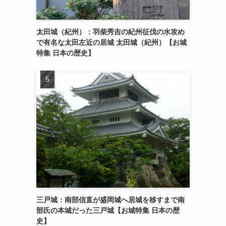
太田城（紀州）：羽柴秀吉の紀州征伐の水攻め
で有名な太田左近の居城 太田城（紀州）【お城
特集 日本の歴史】
三戸城：南部信直が盛岡城へ居城を移すまで南
部氏の本城だった三戸城【お城特集 日本の歴
史】