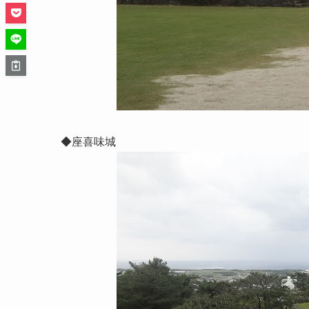
◆座喜味城