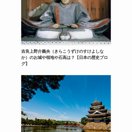
吉良上野介義央（きらこうずけのすけよしな
か）のお城や領地や石高は？【日本の歴史ブロ
グ】