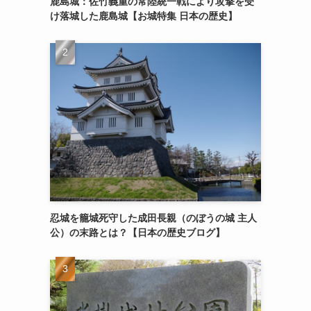
鹿島城：佐竹義重の常陸統一戦により攻撃を受
け落城した鹿島城【お城特集 日本の歴史】
忍城を籠城死守した成田長親（のぼうの城 主人
公）の末路とは？【日本の歴史ブログ】