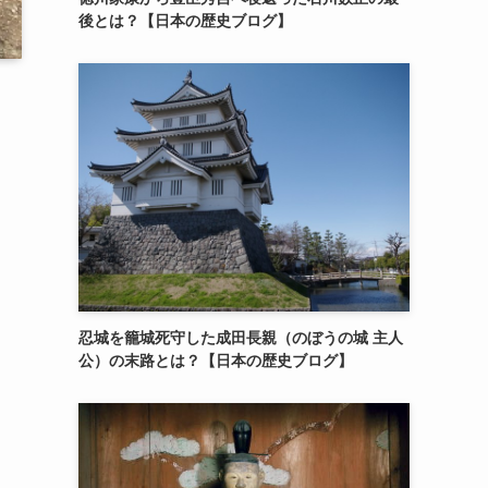
後とは？【日本の歴史ブログ】
忍城を籠城死守した成田長親（のぼうの城 主人
公）の末路とは？【日本の歴史ブログ】