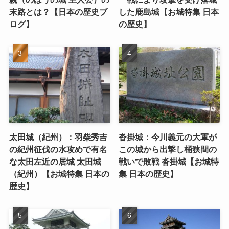
末路とは？【日本の歴史ブ
した鹿島城【お城特集 日本
ログ】
の歴史】
太田城（紀州）：羽柴秀吉
沓掛城：今川義元の大軍が
の紀州征伐の水攻めで有名
この城から出撃し桶狭間の
な太田左近の居城 太田城
戦いで敗戦 沓掛城【お城特
（紀州）【お城特集 日本の
集 日本の歴史】
歴史】