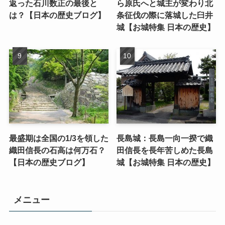
返った石川数正の最後と
ら原氏へと城主が変わり北
は？【日本の歴史ブログ】
条征伐の際に落城した臼井
城【お城特集 日本の歴史】
最盛期は全国の1/3を領した
長島城：長島一向一揆で織
織田信長の石高は何万石？
田信長を長年苦しめた長島
【日本の歴史ブログ】
城【お城特集 日本の歴史】
メニュー