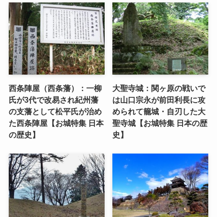
西条陣屋（西条藩）：一柳
大聖寺城：関ヶ原の戦いで
氏が3代で改易され紀州藩
は山口宗永が前田利長に攻
の支藩として松平氏が治め
められて籠城・自刃した大
た西条陣屋【お城特集 日本
聖寺城【お城特集 日本の歴
の歴史】
史】