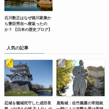
石川数正はなぜ徳川家康か
ら豊臣秀吉へ寝返ったの
か？ 【日本の歴史ブログ】
人気の記事
忍城を籠城死守した成田長
鹿島城：佐竹義重の常陸統
親（のぼうの城 主人公）の
一戦により攻撃を受け落城