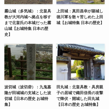
霧山城（多気城）：北畠具
上田城：真田昌幸が築城し
教が大河内城へ拠点を移す
徳川軍を散々苦しめた上田
まで北畠氏の本城だった霧
城【お城特集 日本の歴史】
山城【お城特集 日本の歴
史】
波切城（波切砦）：九鬼嘉
田丸城：北畠具教・具房親
隆が田城城の支城とした波
子の居城で織田信長の攻撃
切城【日本の歴史 お城特
で降伏・開城した田丸城
集】
【日本の歴史 お城特集】