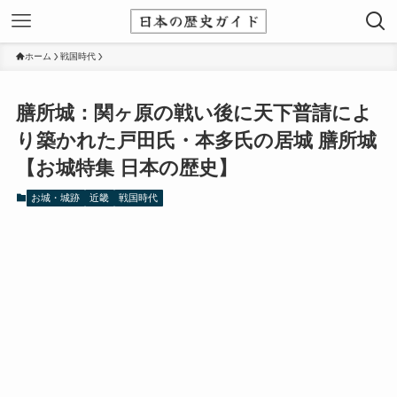
ホーム
戦国時代
膳所城：関ヶ原の戦い後に天下普請によ
り築かれた戸田氏・本多氏の居城 膳所城
【お城特集 日本の歴史】
お城・城跡
近畿
戦国時代