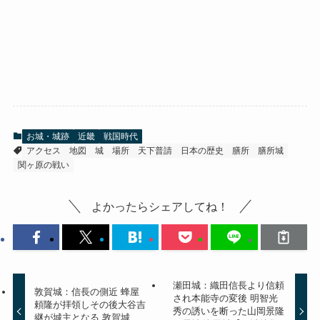
お城・城跡
近畿
戦国時代
アクセス
地図
城
場所
天下普請
日本の歴史
膳所
膳所城
関ヶ原の戦い
よかったらシェアしてね！
瀬田城：織田信長より信頼
敦賀城：信長の側近 蜂屋
され本能寺の変後 明智光
頼隆が拝領しその後大谷吉
秀の誘いを断った山岡景隆
継が城主となる 敦賀城