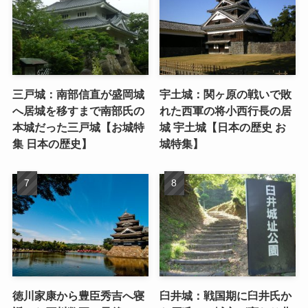
三戸城：南部信直が盛岡城
宇土城：関ヶ原の戦いで敗
へ居城を移すまで南部氏の
れた西軍の将小西行長の居
本城だった三戸城【お城特
城 宇土城【日本の歴史 お
集 日本の歴史】
城特集】
徳川家康から豊臣秀吉へ寝
臼井城：戦国期に臼井氏か