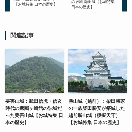
の居城 瀬田城【お城特集
【お城特集 日本の歴史】
日本の歴史】
関連記事
要害山城：武田信虎・信玄
勝山城（越前）：柴田勝家
時代の躑躅ヶ崎館の詰城だ
の一族柴田勝安が築城した
った要害山城【お城特集 日
越前勝山城（模擬天守）
本の歴史】
【お城特集 日本の歴史】