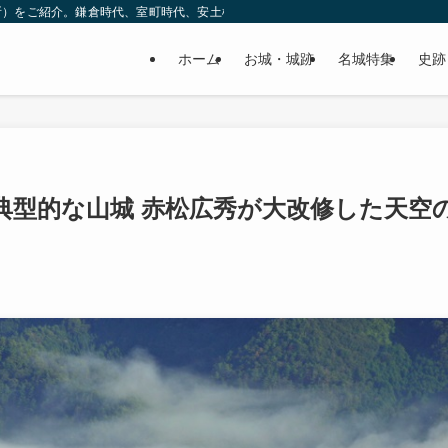
所）をご紹介。鎌倉時代、室町時代、安土桃山時代（戦国時代）、江戸時代と幅広
ホーム
お城・城跡
名城特集
史跡
典型的な山城 赤松広秀が大改修した天空