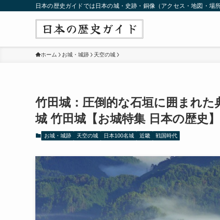
日本の歴史ガイドでは日本の城・史跡・銅像（アクセス・地図・場
ホーム
お城・城跡
天空の城
竹田城：圧倒的な石垣に囲まれた
城 竹田城【お城特集 日本の歴史】
お城・城跡
天空の城
日本100名城
近畿
戦国時代