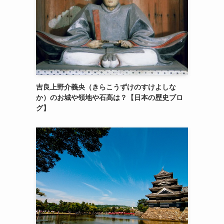
吉良上野介義央（きらこうずけのすけよしな
か）のお城や領地や石高は？【日本の歴史ブロ
グ】