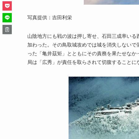
写真提供：吉田利栄
山陰地方にも戦の波は押し寄せ、石田三成率いる
加わった。その鳥取城攻めでは城を消失しないで
った「亀井茲矩」とともにその責務を果たせなか
局は「広秀」が責任を取らされて切腹することに