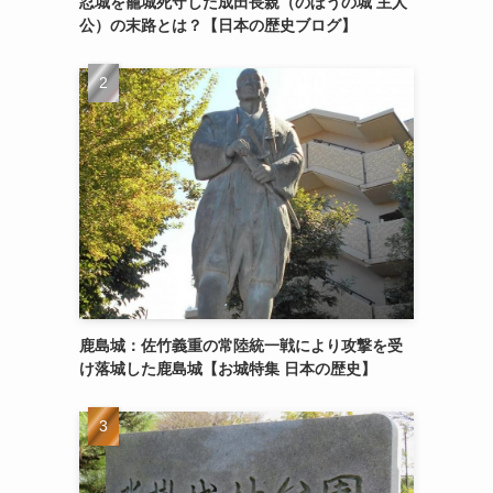
忍城を籠城死守した成田長親（のぼうの城 主人
公）の末路とは？【日本の歴史ブログ】
鹿島城：佐竹義重の常陸統一戦により攻撃を受
け落城した鹿島城【お城特集 日本の歴史】