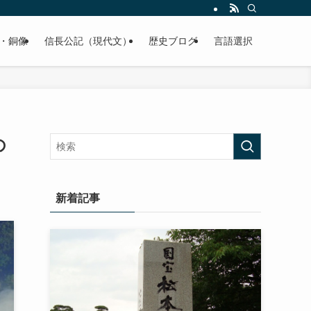
くご紹介致します。
・銅像
信長公記（現代文）
歴史ブログ
言語選択
の
新着記事