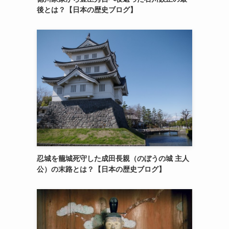
後とは？【日本の歴史ブログ】
忍城を籠城死守した成田長親（のぼうの城 主人
公）の末路とは？【日本の歴史ブログ】