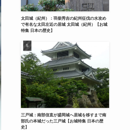
太田城（紀州）：羽柴秀吉の紀州征伐の水攻め
で有名な太田左近の居城 太田城（紀州）【お城
特集 日本の歴史】
三戸城：南部信直が盛岡城へ居城を移すまで南
部氏の本城だった三戸城【お城特集 日本の歴
史】