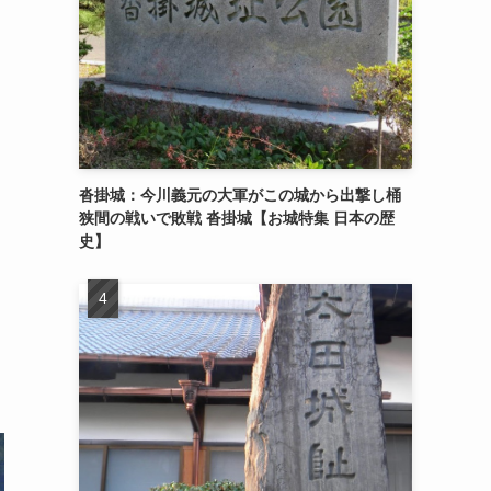
沓掛城：今川義元の大軍がこの城から出撃し桶
狭間の戦いで敗戦 沓掛城【お城特集 日本の歴
史】