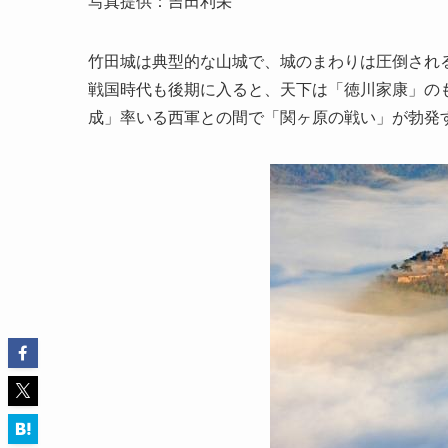
写真提供：吉田利栄
竹田城は典型的な山城で、城のまわりは圧倒され
戦国時代も後期に入ると、天下は「徳川家康」の
成」率いる西軍との間で「関ヶ原の戦い」が勃発