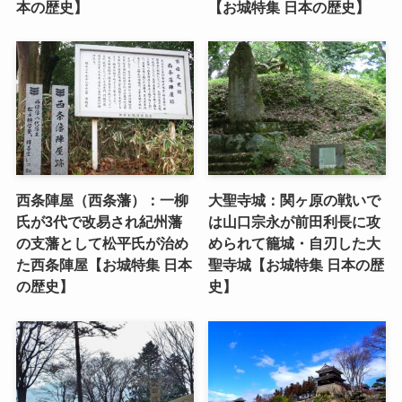
本の歴史】
【お城特集 日本の歴史】
西条陣屋（西条藩）：一柳
大聖寺城：関ヶ原の戦いで
氏が3代で改易され紀州藩
は山口宗永が前田利長に攻
の支藩として松平氏が治め
められて籠城・自刃した大
た西条陣屋【お城特集 日本
聖寺城【お城特集 日本の歴
の歴史】
史】