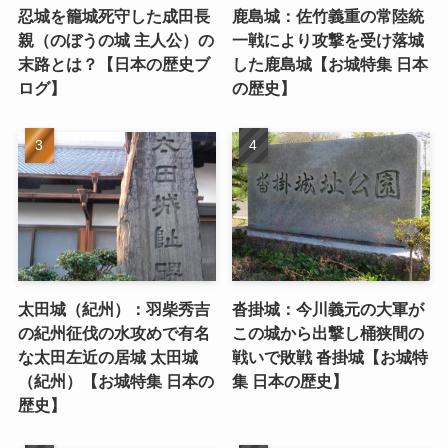
忍城を籠城死守した成田長
鹿島城：佐竹義重の常陸統
親（のぼうの城 主人公）の
一戦により攻撃を受け落城
末路とは？【日本の歴史ブ
した鹿島城【お城特集 日本
ログ】
の歴史】
太田城（紀州）：羽柴秀吉
沓掛城：今川義元の大軍が
の紀州征伐の水攻めで有名
この城から出撃し桶狭間の
な太田左近の居城 太田城
戦いで敗戦 沓掛城【お城特
（紀州）【お城特集 日本の
集 日本の歴史】
歴史】