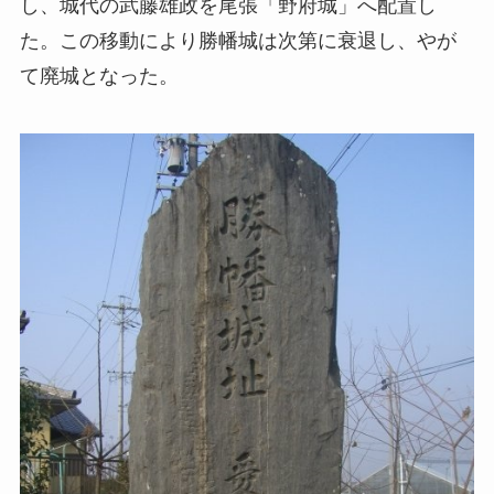
し、城代の武藤雄政を尾張「野府城」へ配置し
た。この移動により勝幡城は次第に衰退し、やが
て廃城となった。