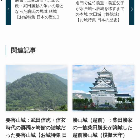
膳城：上杉謙信・北条氏
名門で佐竹義重・義宜父子
政・武田勝頼の争いの場と
が水戸城へ居城を移すまで
なった膳氏の居城 膳城
の本城 太田城（舞鶴城）
【お城特集 日本の歴史】
【お城特集 日本の歴史】
関連記事
要害山城：武田信虎・信玄
勝山城（越前）：柴田勝家
時代の躑躅ヶ崎館の詰城だ
の一族柴田勝安が築城した
った要害山城【お城特集 日
越前勝山城（模擬天守）