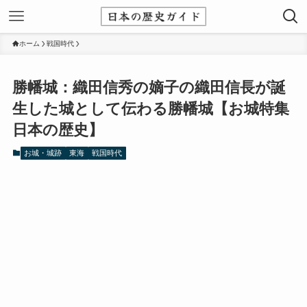
ホーム
戦国時代
勝幡城：織田信秀の嫡子の織田信長が誕
生した城として伝わる勝幡城【お城特集
日本の歴史】
お城・城跡
東海
戦国時代