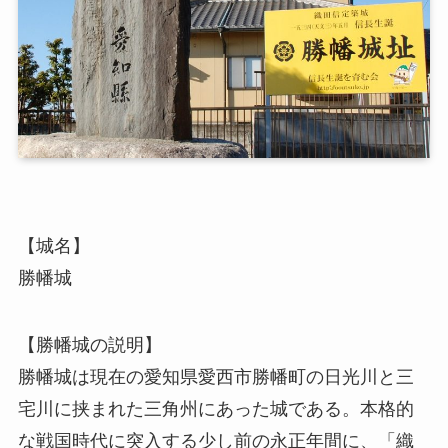
【城名】
勝幡城
【勝幡城の説明】
勝幡城は現在の愛知県愛西市勝幡町の日光川と三
宅川に挟まれた三角州にあった城である。本格的
な戦国時代に突入する少し前の永正年間に、「織