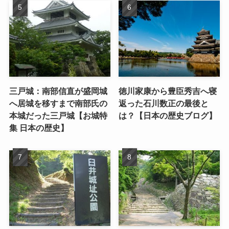
三戸城：南部信直が盛岡城
徳川家康から豊臣秀吉へ寝
へ居城を移すまで南部氏の
返った石川数正の最後と
本城だった三戸城【お城特
は？【日本の歴史ブログ】
集 日本の歴史】