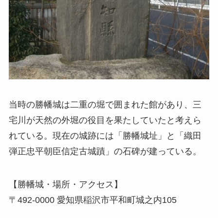
当時の勝幡城は二重の堀で囲まれた館があり、三
宅川が天然の外堀の役目を果たしていたと考えら
れている。現在の城跡には「勝幡城址」と「織田
弾正忠平朝臣信定古城蹟」の石碑が建っている。
【勝幡城・場所・アクセス】
〒492-0000 愛知県稲沢市平和町城之内105