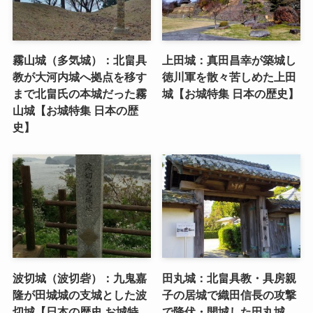
霧山城（多気城）：北畠具
上田城：真田昌幸が築城し
教が大河内城へ拠点を移す
徳川軍を散々苦しめた上田
まで北畠氏の本城だった霧
城【お城特集 日本の歴史】
山城【お城特集 日本の歴
史】
波切城（波切砦）：九鬼嘉
田丸城：北畠具教・具房親
隆が田城城の支城とした波
子の居城で織田信長の攻撃
切城【日本の歴史 お城特
で降伏・開城した田丸城