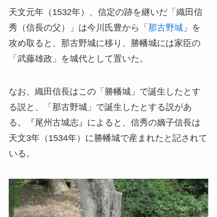
天文元年（1532年）、信定の跡を継いだ「織田信
秀（信長の父）」は今川氏豊から「
那古野城
」を
攻め取ると、那古野城に移り、勝幡城には家臣の
「武藤雄政」を城代として置いた。
なお、織田信長はこの「勝幡城」で誕生したとす
る説と、「那古野城」で誕生したとする説があ
る。『尾州古城志』によると、信秀の嫡子信長は
天文3年（1534年）に勝幡城で産まれたと記されて
いる。