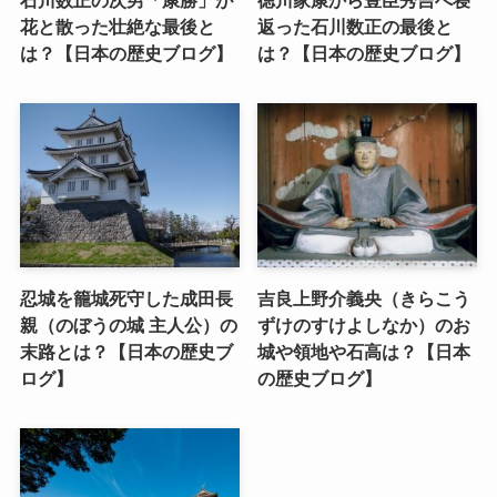
石川数正の次男「康勝」が
徳川家康から豊臣秀吉へ寝
花と散った壮絶な最後と
返った石川数正の最後と
は？【日本の歴史ブログ】
は？【日本の歴史ブログ】
忍城を籠城死守した成田長
吉良上野介義央（きらこう
親（のぼうの城 主人公）の
ずけのすけよしなか）のお
末路とは？【日本の歴史ブ
城や領地や石高は？【日本
ログ】
の歴史ブログ】