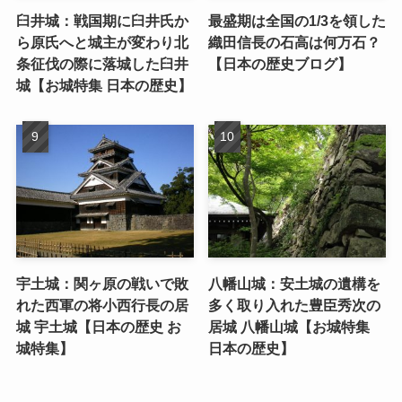
臼井城：戦国期に臼井氏か
最盛期は全国の1/3を領した
ら原氏へと城主が変わり北
織田信長の石高は何万石？
条征伐の際に落城した臼井
【日本の歴史ブログ】
城【お城特集 日本の歴史】
宇土城：関ヶ原の戦いで敗
八幡山城：安土城の遺構を
れた西軍の将小西行長の居
多く取り入れた豊臣秀次の
城 宇土城【日本の歴史 お
居城 八幡山城【お城特集
城特集】
日本の歴史】