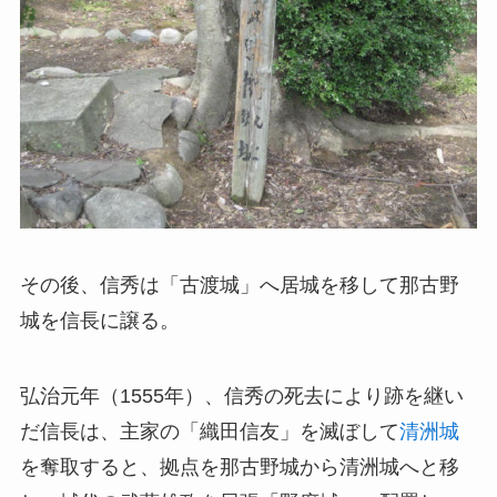
その後、信秀は「古渡城」へ居城を移して那古野
城を信長に譲る。
弘治元年（1555年）、信秀の死去により跡を継い
だ信長は、主家の「織田信友」を滅ぼして
清洲城
を奪取すると、拠点を那古野城から清洲城へと移