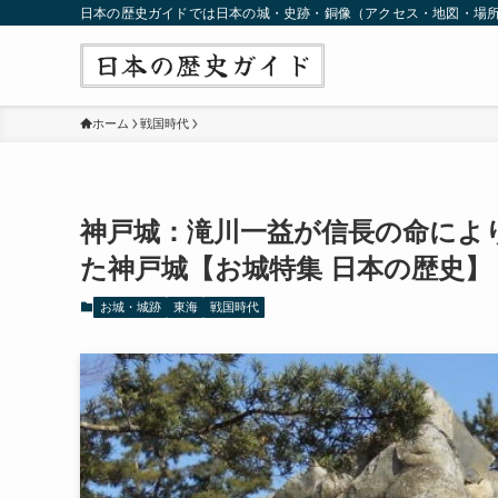
日本の歴史ガイドでは日本の城・史跡・銅像（アクセス・地図・場
ホーム
戦国時代
神戸城：滝川一益が信長の命によ
た神戸城【お城特集 日本の歴史】
お城・城跡
東海
戦国時代