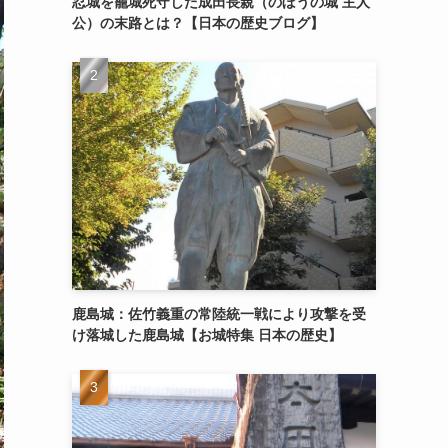
忍城を籠城死守した成田長親（のぼうの城 主人
公）の末路とは？【日本の歴史ブログ】
鹿島城：佐竹義重の常陸統一戦により攻撃を受
け落城した鹿島城【お城特集 日本の歴史】