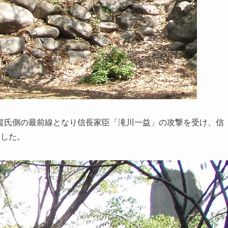
畠氏側の最前線となり信長家臣「滝川一益」の攻撃を受け、信
伏した。