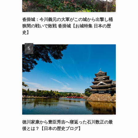
沓掛城：今川義元の大軍がこの城から出撃し桶
狭間の戦いで敗戦 沓掛城【お城特集 日本の歴
史】
徳川家康から豊臣秀吉へ寝返った石川数正の最
後とは？【日本の歴史ブログ】