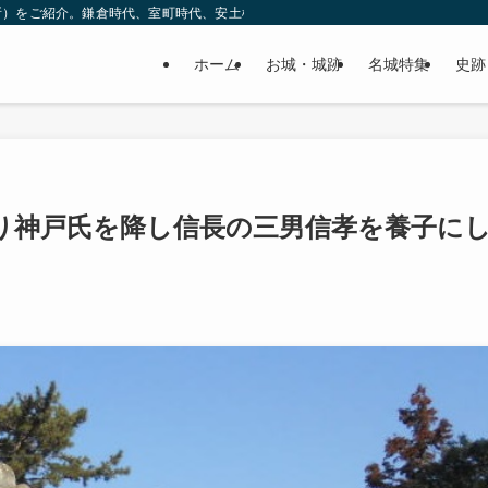
所）をご紹介。鎌倉時代、室町時代、安土桃山時代（戦国時代）、江戸時代と幅広
ホーム
お城・城跡
名城特集
史跡
り神戸氏を降し信長の三男信孝を養子に