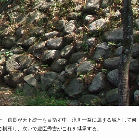
た。信長が天下統一を目指す中、滝川一益に属する城として何
で横死し、次いで豊臣秀吉がこれを継承する。