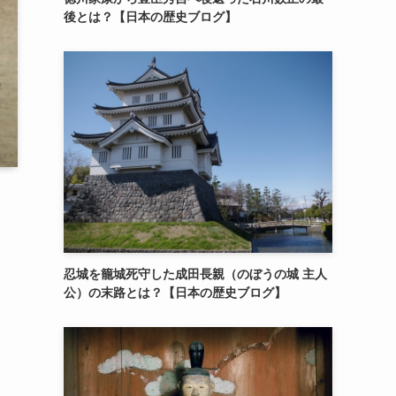
後とは？【日本の歴史ブログ】
忍城を籠城死守した成田長親（のぼうの城 主人
公）の末路とは？【日本の歴史ブログ】