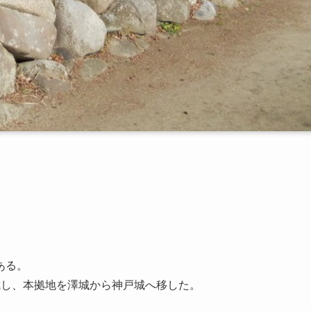
ある。
城し、本拠地を澤城から神戸城へ移した。