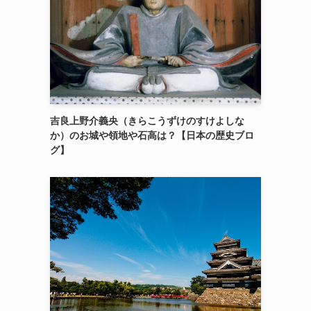
吉良上野介義央（きらこうずけのすけよしな
か）のお城や領地や石高は？【日本の歴史ブロ
グ】