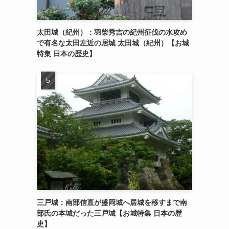
太田城（紀州）：羽柴秀吉の紀州征伐の水攻め
で有名な太田左近の居城 太田城（紀州）【お城
特集 日本の歴史】
三戸城：南部信直が盛岡城へ居城を移すまで南
部氏の本城だった三戸城【お城特集 日本の歴
史】