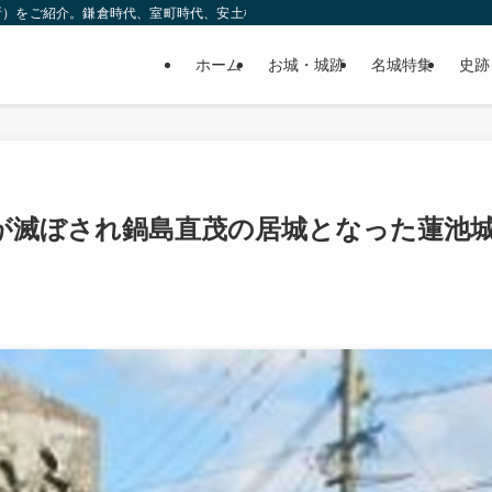
所）をご紹介。鎌倉時代、室町時代、安土桃山時代（戦国時代）、江戸時代と幅広
ホーム
お城・城跡
名城特集
史跡
が滅ぼされ鍋島直茂の居城となった蓮池