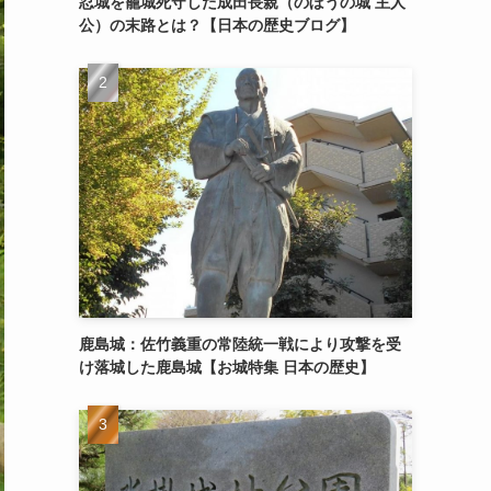
忍城を籠城死守した成田長親（のぼうの城 主人
公）の末路とは？【日本の歴史ブログ】
鹿島城：佐竹義重の常陸統一戦により攻撃を受
け落城した鹿島城【お城特集 日本の歴史】