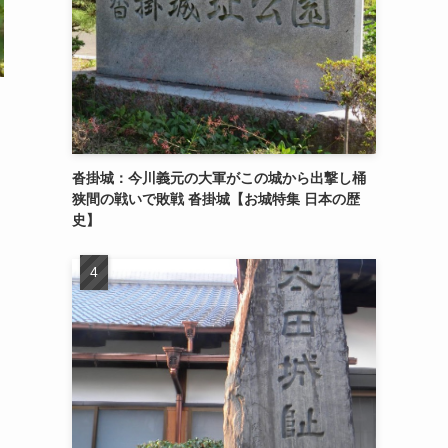
沓掛城：今川義元の大軍がこの城から出撃し桶
狭間の戦いで敗戦 沓掛城【お城特集 日本の歴
史】