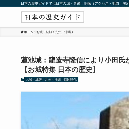
日本の歴史ガイドでは日本の城・史跡・銅像（アクセス・地図・場
ホーム
お城・城跡
九州・沖縄
蓮池城：龍造寺隆信により小田氏
【お城特集 日本の歴史】
お城・城跡
九州・沖縄
戦国時代