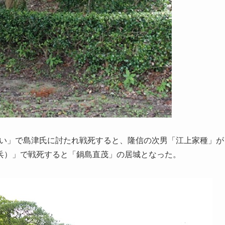
の戦い」で島津氏に討たれ戦死すると、隆信の次男「江上家種」が
兵）」で戦死すると「鍋島直茂」の居城となった。