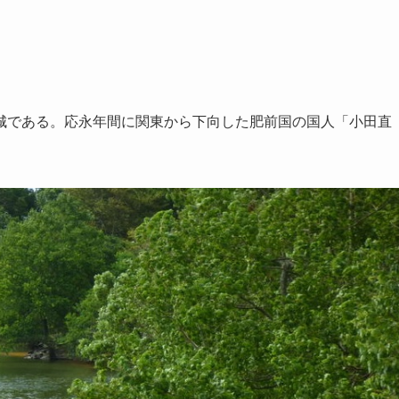
城である。応永年間に関東から下向した肥前国の国人「小田直