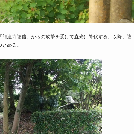
「龍造寺隆信」からの攻撃を受けて直光は降伏する。以降、隆
つとめる。