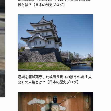
後とは？【日本の歴史ブログ】
忍城を籠城死守した成田長親（のぼうの城 主人
公）の末路とは？【日本の歴史ブログ】