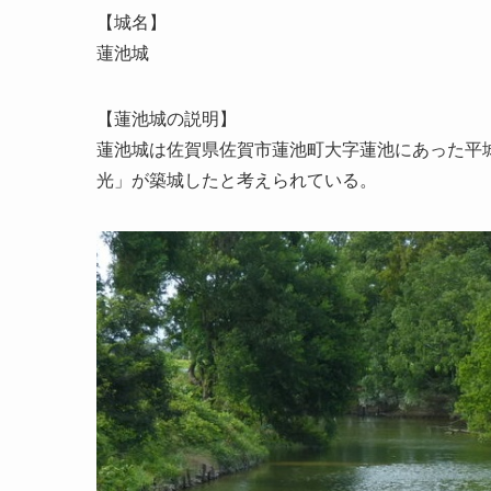
【城名】
蓮池城
【蓮池城の説明】
蓮池城は佐賀県佐賀市蓮池町大字蓮池にあった平
光」が築城したと考えられている。