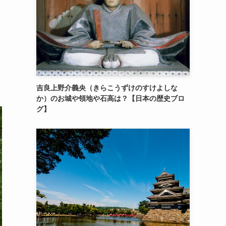
吉良上野介義央（きらこうずけのすけよしな
か）のお城や領地や石高は？【日本の歴史ブロ
グ】