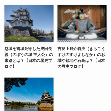
忍城を籠城死守した成田長
吉良上野介義央（きらこう
親（のぼうの城 主人公）の
ずけのすけよしなか）のお
末路とは？【日本の歴史ブ
城や領地や石高は？【日本
ログ】
の歴史ブログ】