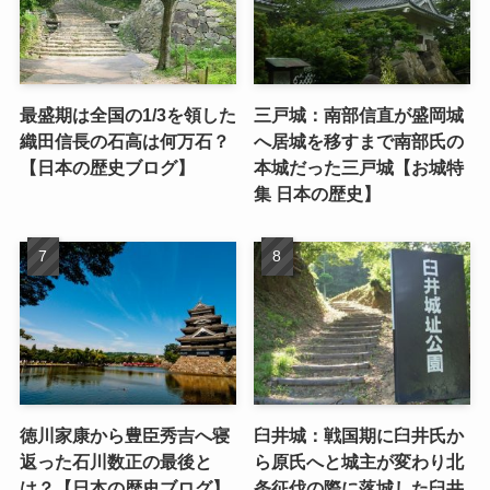
最盛期は全国の1/3を領した
三戸城：南部信直が盛岡城
織田信長の石高は何万石？
へ居城を移すまで南部氏の
【日本の歴史ブログ】
本城だった三戸城【お城特
集 日本の歴史】
徳川家康から豊臣秀吉へ寝
臼井城：戦国期に臼井氏か
返った石川数正の最後と
ら原氏へと城主が変わり北
は？【日本の歴史ブログ】
条征伐の際に落城した臼井