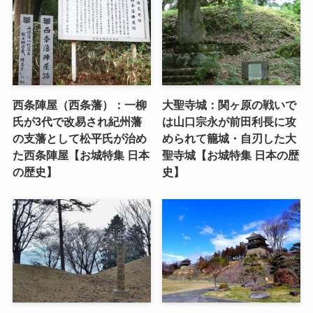
西条陣屋（西条藩）：一柳
大聖寺城：関ヶ原の戦いで
氏が3代で改易され紀州藩
は山口宗永が前田利長に攻
の支藩として松平氏が治め
められて籠城・自刃した大
た西条陣屋【お城特集 日本
聖寺城【お城特集 日本の歴
の歴史】
史】