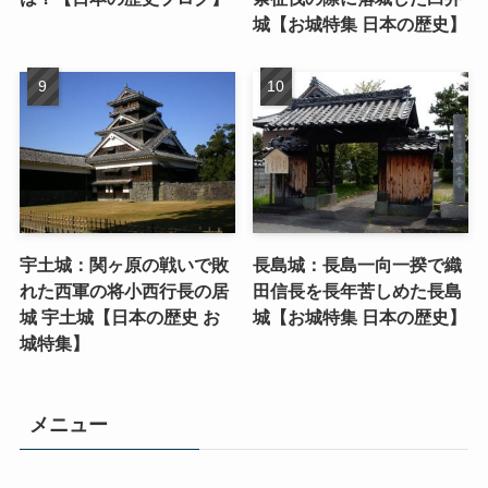
城【お城特集 日本の歴史】
宇土城：関ヶ原の戦いで敗
長島城：長島一向一揆で織
れた西軍の将小西行長の居
田信長を長年苦しめた長島
城 宇土城【日本の歴史 お
城【お城特集 日本の歴史】
城特集】
メニュー