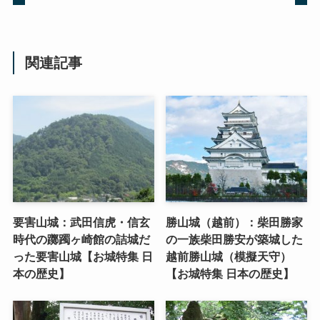
関連記事
要害山城：武田信虎・信玄
勝山城（越前）：柴田勝家
時代の躑躅ヶ崎館の詰城だ
の一族柴田勝安が築城した
った要害山城【お城特集 日
越前勝山城（模擬天守）
本の歴史】
【お城特集 日本の歴史】