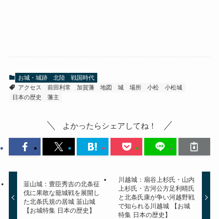
お城・城跡
北陸
戦国時代
アクセス
前田利常
加賀藩
地図
城
場所
小松
小松城
日本の歴史
藩主
よかったらシェアしてね！
川越城：扇谷上杉氏・山内
韮山城：豊臣秀吉の北条征
上杉氏・古河公方足利晴氏
伐に果敢な籠城戦を展開し
と北条氏康が争い河越野戦
た北条氏規の居城 韮山城
で知られる川越城 【お城
【お城特集 日本の歴史】
特集 日本の歴史】