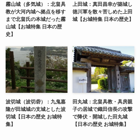
霧山城（多気城）：北畠具
上田城：真田昌幸が築城し
教が大河内城へ拠点を移す
徳川軍を散々苦しめた上田
まで北畠氏の本城だった霧
城【お城特集 日本の歴史】
山城【お城特集 日本の歴
史】
波切城（波切砦）：九鬼嘉
田丸城：北畠具教・具房親
隆が田城城の支城とした波
子の居城で織田信長の攻撃
切城【日本の歴史 お城特
で降伏・開城した田丸城
集】
【日本の歴史 お城特集】