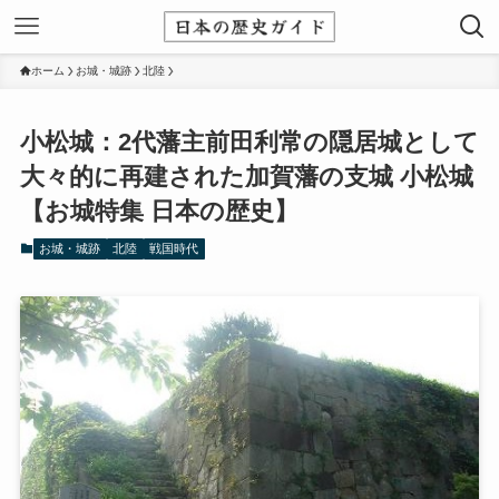
ホーム
お城・城跡
北陸
小松城：2代藩主前田利常の隠居城として
大々的に再建された加賀藩の支城 小松城
【お城特集 日本の歴史】
お城・城跡
北陸
戦国時代