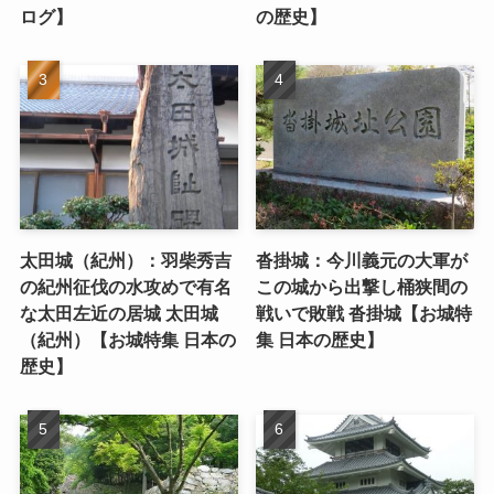
ログ】
の歴史】
太田城（紀州）：羽柴秀吉
沓掛城：今川義元の大軍が
の紀州征伐の水攻めで有名
この城から出撃し桶狭間の
な太田左近の居城 太田城
戦いで敗戦 沓掛城【お城特
（紀州）【お城特集 日本の
集 日本の歴史】
歴史】