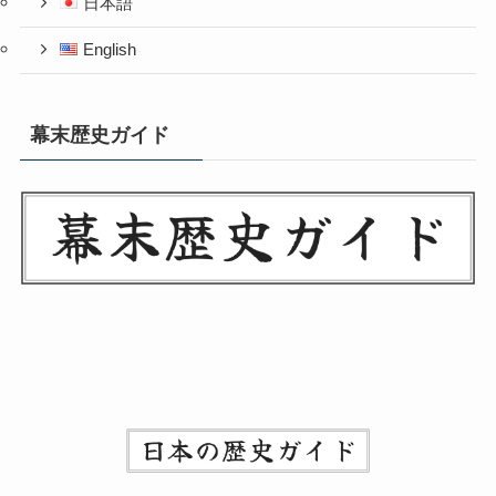
日本語
English
幕末歴史ガイド