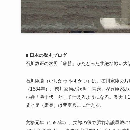
■ 日本の歴史ブログ
石川数正の次男「康勝」がたどった壮絶な戦い大
石川康勝（いしかわ やすかつ）は、徳川家康の片
（1584年）、徳川家康の次男「秀康」が豊臣家
小姓「勝千代」として仕えるようになる。翌天正1
父と兄（康長）は豊臣秀吉に仕える。
文禄元年（1592年）、文禄の役で肥前名護屋城