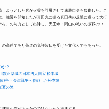
撃しようとした兵が火薬を誤爆させて康勝自身も負傷した。こ
は、強襲を開始したが真田丸に拠る真田兵の反撃に遭って大打
幸村）の与力として出陣し、天王寺・岡山の戦いの激戦の中、
」の高弟であり茶道の免許皆伝を受けた文化人でもあった。
のか？
川数正築城の日本四大国宝 松本城
越戦争・会津戦争へ参戦した松本藩
阪夏の陣
に陣屋か館があったのではないかと推測する。