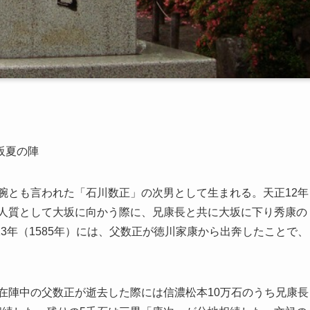
阪夏の陣
腕とも言われた「石川数正」の次男として生まれる。天正12年
の人質として大坂に向かう際に、兄康長と共に大坂に下り秀康の
3年（1585年）には、父数正が徳川家康から出奔したことで、
に在陣中の父数正が逝去した際には信濃松本10万石のうち兄康長