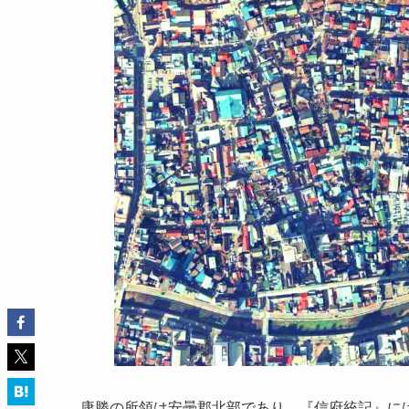
康勝の所領は安曇郡北部であり、『信府統記』に