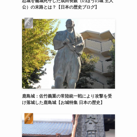
忍城を籠城死守した成田長親（のぼうの城 主人
公）の末路とは？【日本の歴史ブログ】
鹿島城：佐竹義重の常陸統一戦により攻撃を受
け落城した鹿島城【お城特集 日本の歴史】