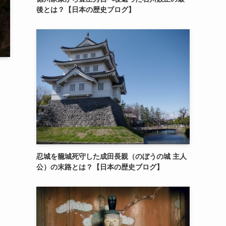
後とは？【日本の歴史ブログ】
忍城を籠城死守した成田長親（のぼうの城 主人
公）の末路とは？【日本の歴史ブログ】