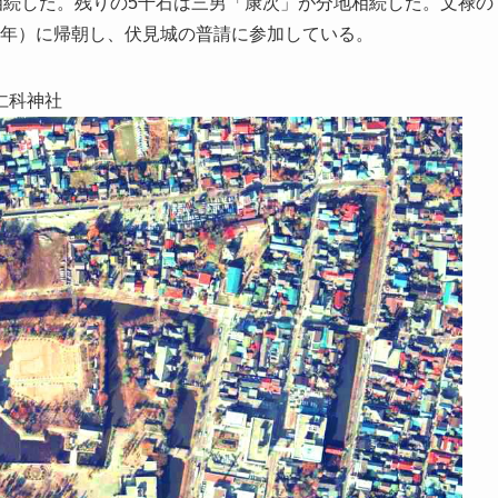
相続した。残りの5千石は三男「康次」が分地相続した。文禄の
94年）に帰朝し、伏見城の普請に参加している。
仁科神社