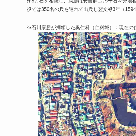
が8万石を相続し、康勝は安曇群1万5千石を分地
役では350名の兵を連れて出兵し翌文禄3年（15
※石川康勝が拝領した奥仁科（仁科城）：現在の