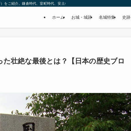
所）をご紹介。鎌倉時代、室町時代、安土桃山時代（戦国時代）、江戸時代と幅広
ホーム
お城・城跡
名城特集
史跡
った壮絶な最後とは？【日本の歴史ブロ