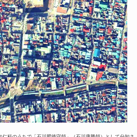
は仁科のうちで「石川肥後守領」（石川康勝領）として分知さ