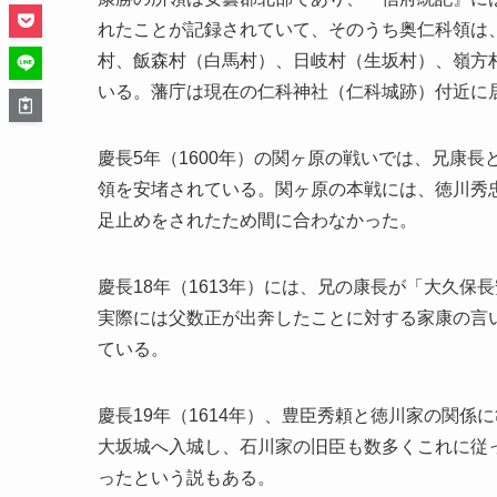
れたことが記録されていて、そのうち奥仁科領は
村、飯森村（白馬村）、日岐村（生坂村）、嶺方
いる。藩庁は現在の仁科神社（仁科城跡）付近に
慶長5年（1600年）の関ヶ原の戦いでは、兄康
領を安堵されている。関ヶ原の本戦には、徳川秀
足止めをされたため間に合わなかった。
慶長18年（1613年）には、兄の康長が「大久
実際には父数正が出奔したことに対する家康の言
ている。
慶長19年（1614年）、豊臣秀頼と徳川家の関
大坂城へ入城し、石川家の旧臣も数多くこれに従
ったという説もある。