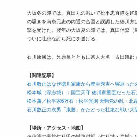
大坂冬の陣では、真田丸の戦いで松平忠直隊を砲
の騒ぎを南条元忠の内通の合図と誤認した徳川方
撃を受けた。翌年の大坂夏の陣では、真田信繫（
ついに壮絶な討ち死にを遂げる。
石川康勝は、兄康長とともに茶人大名「古田織部
【関連記事】
石川数正はなぜ徳川家康から豊臣秀吉へ寝返った
松本城（深志城）：国宝天守 徳川家重臣だった石
松本藩／松平家6万石：松平光則 天狗党の乱・北
石川数正の次男「康勝」がたどった壮絶な戦い大
【場所・アクセス・地図】
※信濃の豪族仁科氏の城跡付近（仁科城・森城）