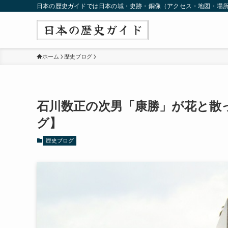
日本の歴史ガイドでは日本の城・史跡・銅像（アクセス・地図・場
ホーム
歴史ブログ
石川数正の次男「康勝」が花と散
グ】
歴史ブログ