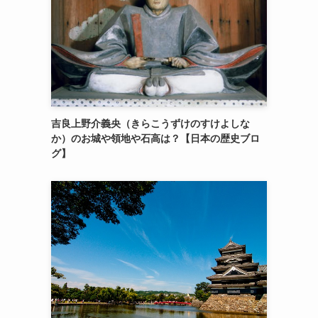
吉良上野介義央（きらこうずけのすけよしな
か）のお城や領地や石高は？【日本の歴史ブロ
グ】