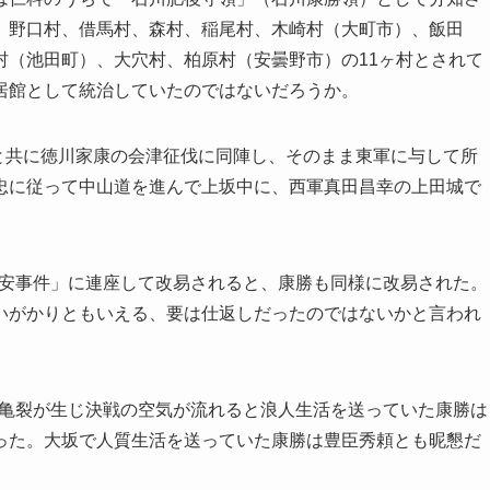
、野口村、借馬村、森村、稲尾村、木崎村（大町市）、飯田
村（池田町）、大穴村、柏原村（安曇野市）の11ヶ村とされて
居館として統治していたのではないだろうか。
長と共に徳川家康の会津征伐に同陣し、そのまま東軍に与して所
忠に従って中山道を進んで上坂中に、西軍真田昌幸の上田城で
保長安事件」に連座して改易されると、康勝も同様に改易された。
いがかりともいえる、要は仕返しだったのではないかと言われ
係に亀裂が生じ決戦の空気が流れると浪人生活を送っていた康勝は
った。大坂で人質生活を送っていた康勝は豊臣秀頼とも昵懇だ