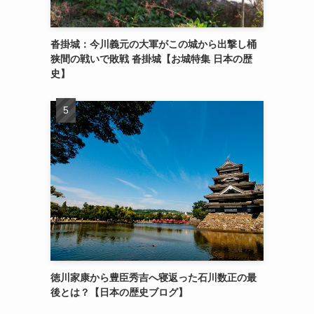
沓掛城：今川義元の大軍がこの城から出撃し桶
狭間の戦いで敗戦 沓掛城【お城特集 日本の歴
史】
徳川家康から豊臣秀吉へ寝返った石川数正の最
後とは？【日本の歴史ブログ】