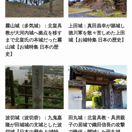
霧山城（多気城）：北畠具
上田城：真田昌幸が築城し
教が大河内城へ拠点を移す
徳川軍を散々苦しめた上田
まで北畠氏の本城だった霧
城【お城特集 日本の歴史】
山城【お城特集 日本の歴
史】
波切城（波切砦）：九鬼嘉
田丸城：北畠具教・具房親
隆が田城城の支城とした波
子の居城で織田信長の攻撃
切城【日本の歴史 お城特
で降伏・開城した田丸城