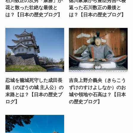
石川数正の次男「康勝」が
徳川家康から豊臣秀吉へ寝
花と散った壮絶な最後と
返った石川数正の最後と
は？【日本の歴史ブログ】
は？【日本の歴史ブログ】
忍城を籠城死守した成田長
吉良上野介義央（きらこう
親（のぼうの城 主人公）の
ずけのすけよしなか）のお
末路とは？【日本の歴史ブ
城や領地や石高は？【日本
ログ】
の歴史ブログ】