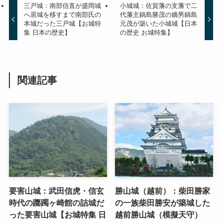
三戸城：南部信直が盛岡城
小城城：佐賀藩の支藩で二
へ居城を移すまで南部氏の
代藩主鍋島勝茂の嫡男鍋島
本城だった三戸城【お城特
元茂が築いた小城城【日本
集 日本の歴史】
の歴史 お城特集】
関連記事
要害山城：武田信虎・信玄
勝山城（越前）：柴田勝家
時代の躑躅ヶ崎館の詰城だ
の一族柴田勝安が築城した
った要害山城【お城特集 日
越前勝山城（模擬天守）