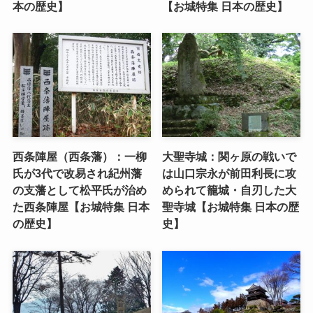
本の歴史】
【お城特集 日本の歴史】
西条陣屋（西条藩）：一柳
大聖寺城：関ヶ原の戦いで
氏が3代で改易され紀州藩
は山口宗永が前田利長に攻
の支藩として松平氏が治め
められて籠城・自刃した大
た西条陣屋【お城特集 日本
聖寺城【お城特集 日本の歴
の歴史】
史】