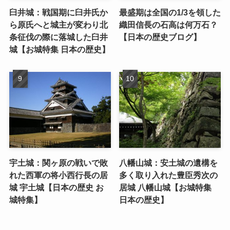
臼井城：戦国期に臼井氏か
最盛期は全国の1/3を領した
ら原氏へと城主が変わり北
織田信長の石高は何万石？
条征伐の際に落城した臼井
【日本の歴史ブログ】
城【お城特集 日本の歴史】
宇土城：関ヶ原の戦いで敗
八幡山城：安土城の遺構を
れた西軍の将小西行長の居
多く取り入れた豊臣秀次の
城 宇土城【日本の歴史 お
居城 八幡山城【お城特集
城特集】
日本の歴史】