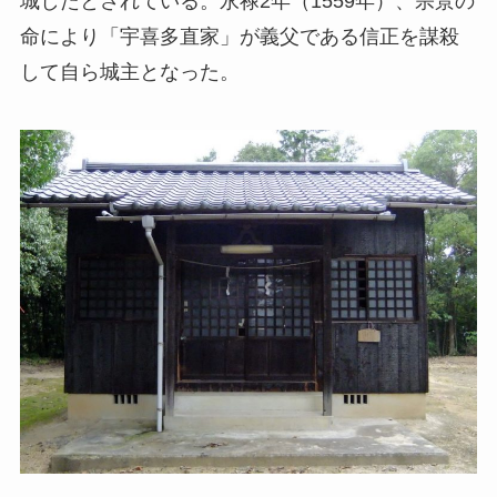
城したとされている。永禄2年（1559年）、宗景の
命により「宇喜多直家」が義父である信正を謀殺
して自ら城主となった。