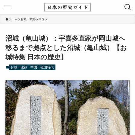
ホーム
お城・城跡
中国
沼城（亀山城）：宇喜多直家が岡山城へ
移るまで拠点とした沼城（亀山城）【お
城特集 日本の歴史】
お城・城跡
中国
戦国時代