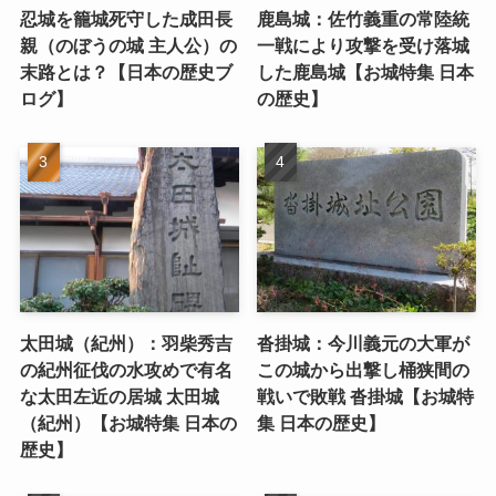
忍城を籠城死守した成田長
鹿島城：佐竹義重の常陸統
親（のぼうの城 主人公）の
一戦により攻撃を受け落城
末路とは？【日本の歴史ブ
した鹿島城【お城特集 日本
ログ】
の歴史】
太田城（紀州）：羽柴秀吉
沓掛城：今川義元の大軍が
の紀州征伐の水攻めで有名
この城から出撃し桶狭間の
な太田左近の居城 太田城
戦いで敗戦 沓掛城【お城特
（紀州）【お城特集 日本の
集 日本の歴史】
歴史】