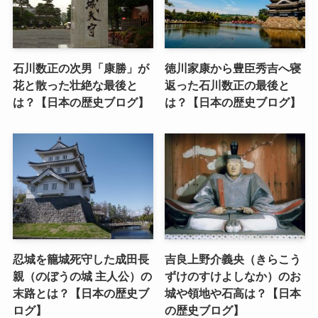
石川数正の次男「康勝」が
徳川家康から豊臣秀吉へ寝
花と散った壮絶な最後と
返った石川数正の最後と
は？【日本の歴史ブログ】
は？【日本の歴史ブログ】
忍城を籠城死守した成田長
吉良上野介義央（きらこう
親（のぼうの城 主人公）の
ずけのすけよしなか）のお
末路とは？【日本の歴史ブ
城や領地や石高は？【日本
ログ】
の歴史ブログ】