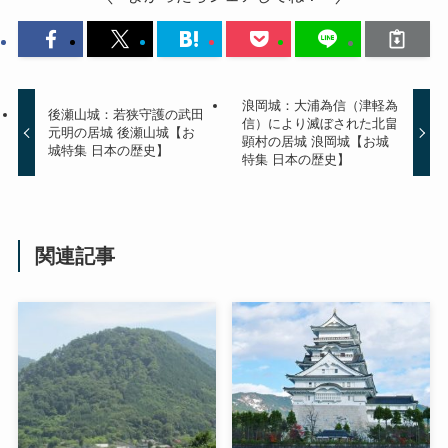
浪岡城：大浦為信（津軽為
後瀬山城：若狭守護の武田
信）により滅ぼされた北畠
元明の居城 後瀬山城【お
顕村の居城 浪岡城【お城
城特集 日本の歴史】
特集 日本の歴史】
関連記事