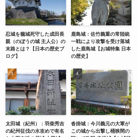
忍城を籠城死守した成田長
鹿島城：佐竹義重の常陸統
親（のぼうの城 主人公）の
一戦により攻撃を受け落城
末路とは？【日本の歴史ブ
した鹿島城【お城特集 日本
ログ】
の歴史】
太田城（紀州）：羽柴秀吉
沓掛城：今川義元の大軍が
の紀州征伐の水攻めで有名
この城から出撃し桶狭間の