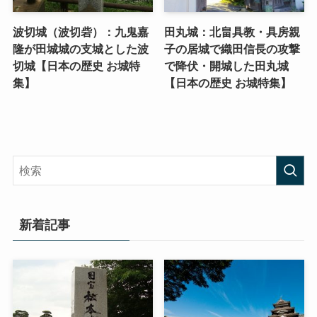
波切城（波切砦）：九鬼嘉
田丸城：北畠具教・具房親
隆が田城城の支城とした波
子の居城で織田信長の攻撃
切城【日本の歴史 お城特
で降伏・開城した田丸城
集】
【日本の歴史 お城特集】
新着記事