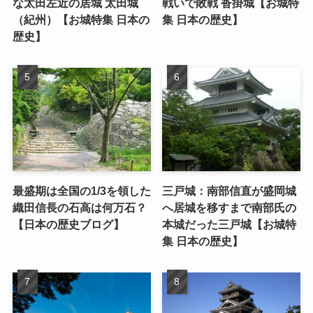
な太田左近の居城 太田城
戦いで敗戦 沓掛城【お城特
（紀州）【お城特集 日本の
集 日本の歴史】
歴史】
最盛期は全国の1/3を領した
三戸城：南部信直が盛岡城
織田信長の石高は何万石？
へ居城を移すまで南部氏の
【日本の歴史ブログ】
本城だった三戸城【お城特
集 日本の歴史】