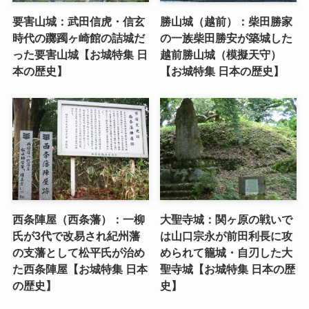
要害山城：武田信虎・信玄
勝山城（越前）：柴田勝家
時代の躑躅ヶ崎館の詰城だ
の一族柴田勝安が築城した
った要害山城【お城特集 日
越前勝山城（模擬天守）
本の歴史】
【お城特集 日本の歴史】
西条陣屋（西条藩）：一柳
大聖寺城：関ヶ原の戦いで
氏が3代で改易され紀州藩
は山口宗永が前田利長に攻
の支藩として松平氏が治め
められて籠城・自刃した大
た西条陣屋【お城特集 日本
聖寺城【お城特集 日本の歴
の歴史】
史】