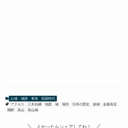
お城・城跡
東海
戦国時代
アクセス
三木自綱
地図
城
場所
日本の歴史
築城
金森長近
飛騨
高山
高山城
よかったらシェアしてね！