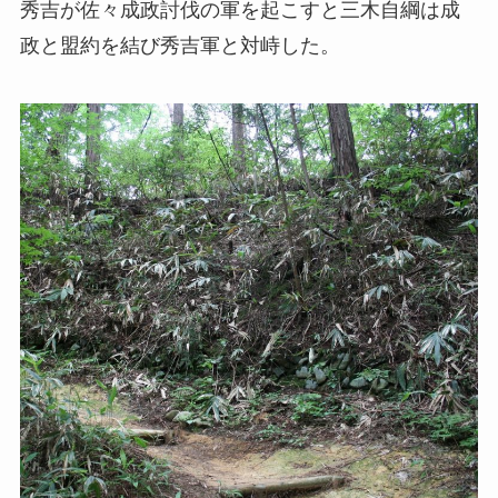
秀吉が佐々成政討伐の軍を起こすと三木自綱は成
政と盟約を結び秀吉軍と対峙した。