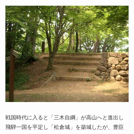
戦国時代に入ると「三木自綱」が高山へと進出し
飛騨一国を平定し「松倉城」を築城したが、豊臣