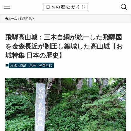
ホーム
戦国時代
飛騨高山城：三木自綱が統一した飛騨国
を金森長近が制圧し築城した高山城【お
城特集 日本の歴史】
お城・城跡
東海
戦国時代