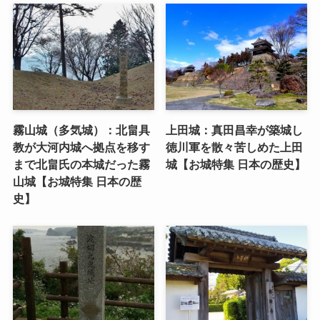
霧山城（多気城）：北畠具
上田城：真田昌幸が築城し
教が大河内城へ拠点を移す
徳川軍を散々苦しめた上田
まで北畠氏の本城だった霧
城【お城特集 日本の歴史】
山城【お城特集 日本の歴
史】