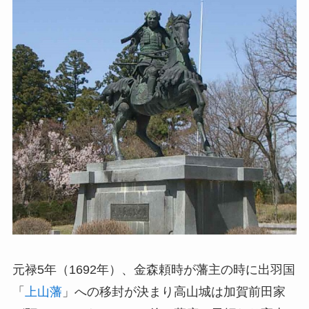
元禄5年（1692年）、金森頼時が藩主の時に出羽国
「
上山藩
」への移封が決まり高山城は加賀前田家