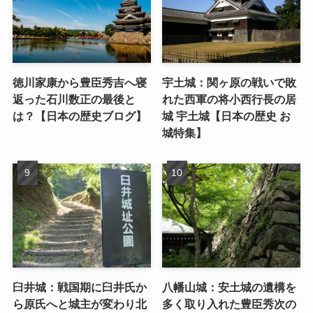
徳川家康から豊臣秀吉へ寝
宇土城：関ヶ原の戦いで敗
返った石川数正の最後と
れた西軍の将小西行長の居
は？【日本の歴史ブログ】
城 宇土城【日本の歴史 お
城特集】
臼井城：戦国期に臼井氏か
八幡山城：安土城の遺構を
ら原氏へと城主が変わり北
多く取り入れた豊臣秀次の