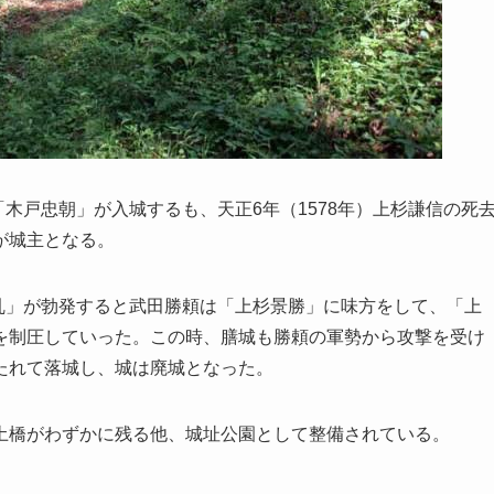
「木戸忠朝」が入城するも、天正6年（1578年）上杉謙信の死
が城主となる。
の乱」が勃発すると武田勝頼は「上杉景勝」に味方をして、「上
を制圧していった。この時、膳城も勝頼の軍勢から攻撃を受け
たれて落城し、城は廃城となった。
土橋がわずかに残る他、城址公園として整備されている。