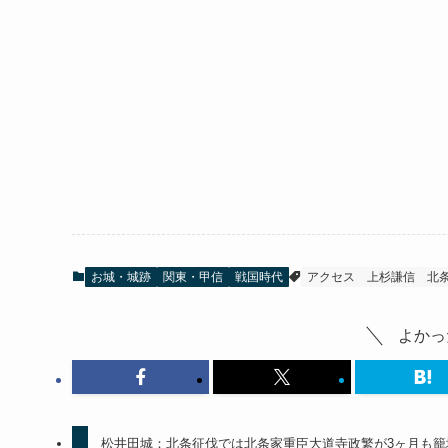
お城・城跡
関東・甲信
戦国時代
アクセス
上杉謙信
北
よかっ
松井田城：北条征伐では北条家重臣大道寺政繁が3ヶ月も籠