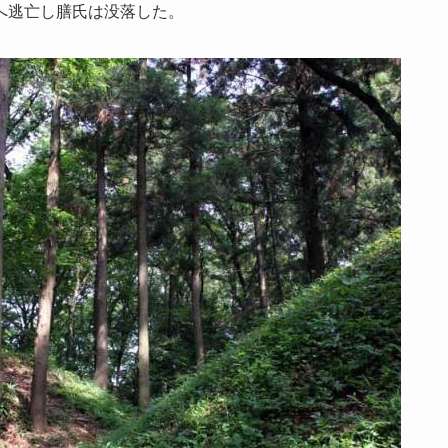
へ逃亡し膳氏は没落した。