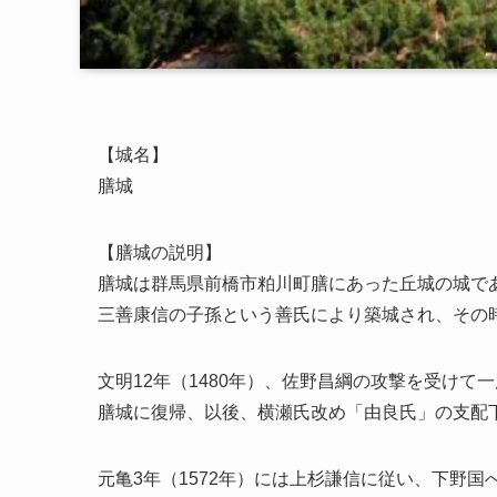
【城名】
膳城
【膳城の説明】
膳城は群馬県前橋市粕川町膳にあった丘城の城で
三善康信の子孫という善氏により築城され、その時
文明12年（1480年）、佐野昌綱の攻撃を受け
膳城に復帰、以後、横瀬氏改め「由良氏」の支配
元亀3年（1572年）には上杉謙信に従い、下野