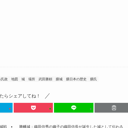
条氏政
地図
城
場所
武田勝頼
膳城
膳日本の歴史
膳氏
たらシェアしてね！
城戦
勝幡城：織田信秀の嫡子の織田信長が誕生した城として伝わる