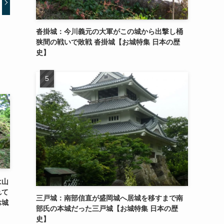
沓掛城：今川義元の大軍がこの城から出撃し桶
狭間の戦いで敗戦 沓掛城【お城特集 日本の歴
史】
は山
れて
三戸城：南部信直が盛岡城へ居城を移すまで南
お城
部氏の本城だった三戸城【お城特集 日本の歴
史】