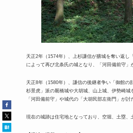
天正2年（1574年）、上杉謙信が膳城を奪い返し
によって再び北条氏の城となり、「河田備前守」
天正8年（1580年）、謙信の後継者争い「御館
杉景虎」派の厩橋城や大胡城、山上城、伊勢崎城
「河田備前守」や城代の「大胡民部左衛門」が討
現在の城跡は住宅地となっており、空堀、土塁、