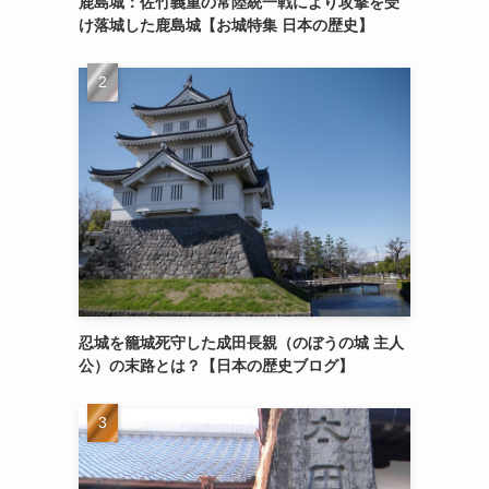
鹿島城：佐竹義重の常陸統一戦により攻撃を受
け落城した鹿島城【お城特集 日本の歴史】
忍城を籠城死守した成田長親（のぼうの城 主人
公）の末路とは？【日本の歴史ブログ】