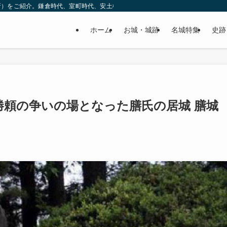
所）をご紹介。鎌倉時代、室町時代、安土桃山時代（戦国時代）、江戸時代と幅広
ホーム
お城・城跡
名城特集
史跡
勝頼の争いの場となった膳氏の居城 膳城