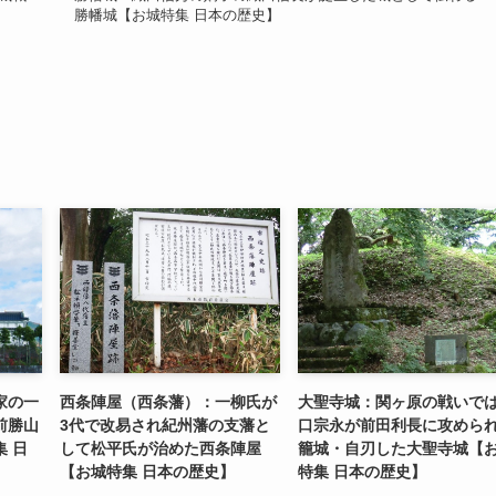
勝幡城【お城特集 日本の歴史】
家の一
西条陣屋（西条藩）：一柳氏が
大聖寺城：関ヶ原の戦いで
前勝山
3代で改易され紀州藩の支藩と
口宗永が前田利長に攻めら
 日
して松平氏が治めた西条陣屋
籠城・自刃した大聖寺城【
【お城特集 日本の歴史】
特集 日本の歴史】