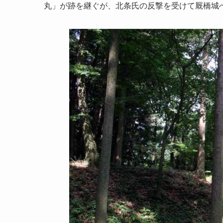
丸」が跡を継ぐが、北条氏の反撃を受けて厩橋城