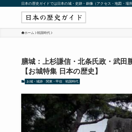
日本の歴史ガイドでは日本の城・史跡・銅像（アクセス・地図・場
ホーム
戦国時代
膳城：上杉謙信・北条氏政・武田
【お城特集 日本の歴史】
お城・城跡
関東・甲信
戦国時代