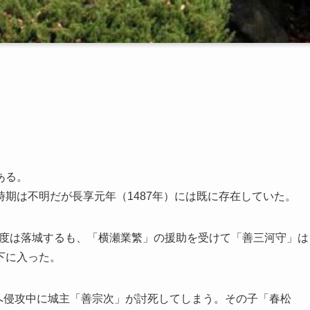
ある。
期は不明だが長享元年（1487年）には既に存在していた。
て一度は落城するも、「横瀬業繁」の援助を受けて「善三河守」は
下に入った。
国へ侵攻中に城主「善宗次」が討死してしまう。その子「春松