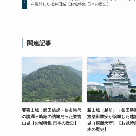
を展開した松井田城【お城特集 日本の歴史】
関連記事
要害山城：武田信虎・信玄時代
勝山城（越前）：柴田勝
の躑躅ヶ崎館の詰城だった要害
族柴田勝安が築城した越
山城【お城特集 日本の歴史】
城（模擬天守）【お城特集
本の歴史】