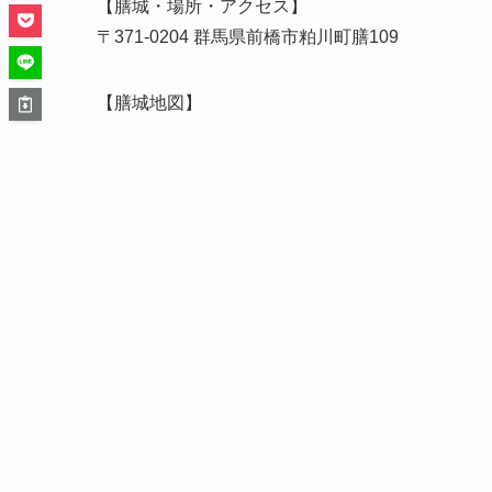
【膳城・場所・アクセス】
〒371-0204 群馬県前橋市粕川町膳109
【膳城地図】