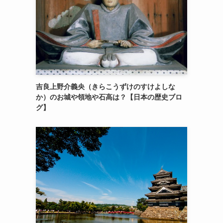
吉良上野介義央（きらこうずけのすけよしな
か）のお城や領地や石高は？【日本の歴史ブロ
グ】