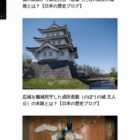
後とは？【日本の歴史ブログ】
忍城を籠城死守した成田長親（のぼうの城 主人
公）の末路とは？【日本の歴史ブログ】