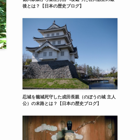
後とは？【日本の歴史ブログ】
忍城を籠城死守した成田長親（のぼうの城 主人
公）の末路とは？【日本の歴史ブログ】