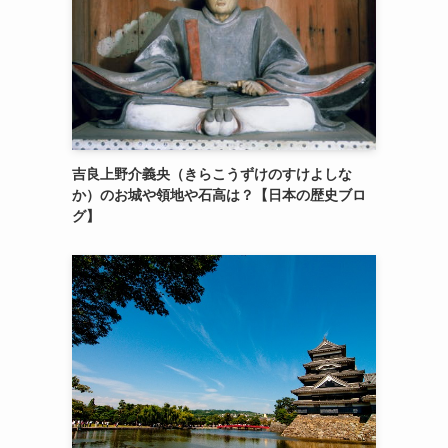
吉良上野介義央（きらこうずけのすけよしな
か）のお城や領地や石高は？【日本の歴史ブロ
グ】