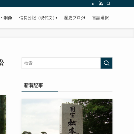
くご紹介致します。
・銅像
信長公記（現代文）
歴史ブログ
言語選択
松
新着記事