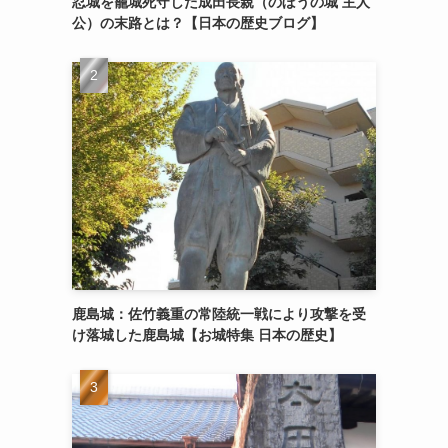
忍城を籠城死守した成田長親（のぼうの城 主人
公）の末路とは？【日本の歴史ブログ】
鹿島城：佐竹義重の常陸統一戦により攻撃を受
け落城した鹿島城【お城特集 日本の歴史】