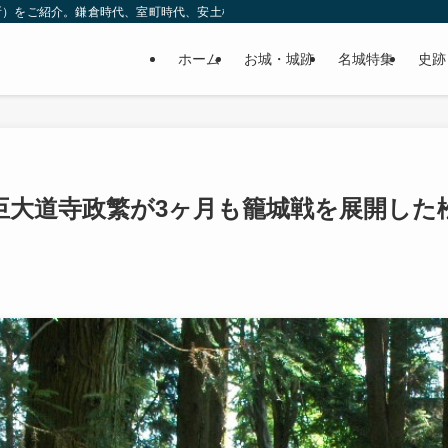
所）をご紹介。鎌倉時代、室町時代、安土桃山時代（戦国時代）、江戸時代と幅広
ホーム
お城・城跡
名城特集
史跡
臣大道寺政繁が3ヶ月も籠城戦を展開した