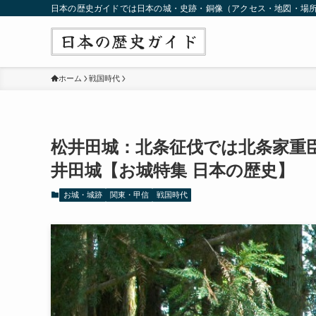
日本の歴史ガイドでは日本の城・史跡・銅像（アクセス・地図・場
ホーム
戦国時代
松井田城：北条征伐では北条家重
井田城【お城特集 日本の歴史】
お城・城跡
関東・甲信
戦国時代