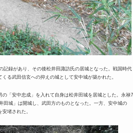
ての記録があり、その後松井田諏訪氏の居城となった。戦国時代
てくる武田信玄への抑えの城として安中城が築かれた。
男の「安中忠成」を入れて自身は松井田城を居城とした。永禄
松井田城」は開城し、武田方のものとなった。一方、安中城の
を安堵された。