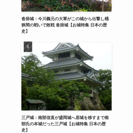
沓掛城：今川義元の大軍がこの城から出撃し桶
狭間の戦いで敗戦 沓掛城【お城特集 日本の歴
史】
三戸城：南部信直が盛岡城へ居城を移すまで南
部氏の本城だった三戸城【お城特集 日本の歴
史】