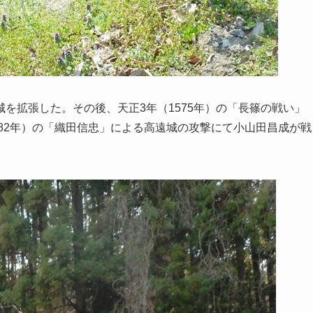
を拡張した。その後、天正3年（1575年）の「長篠の戦い」
582年）の「織田信忠」による高遠城の攻撃にて小山田昌成が戦