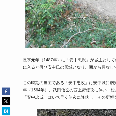
長享元年（1487年）に「安中忠親」が城主とし
に入ると再び安中氏の居城となり、西から侵攻し
この時期の当主である「安中忠政」は安中城に嫡
年（1564年）、武田信玄の西上野侵攻に伴い「
「安中忠成」はいち早く信玄に降伏し、その所領