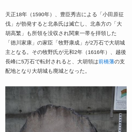
天正18年（1590年）、豊臣秀吉による「小田原征
伐」が勃発すると北条氏は滅亡し、北条方の「大
胡高繁」も所領を没収され関東一帯を拝領した
「徳川家康」の家臣「牧野康成」が2万石で大胡城
主となる。その牧野氏が元和2年（1616年）、越後
長峰に5万石で転封されると、大胡領は
前橋藩
の支
配地となり大胡城も廃城となった。