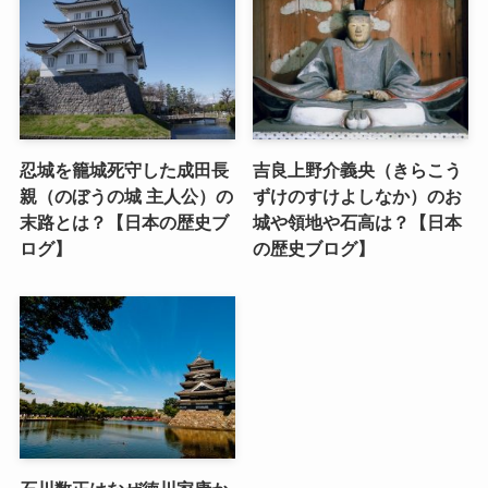
忍城を籠城死守した成田長
吉良上野介義央（きらこう
親（のぼうの城 主人公）の
ずけのすけよしなか）のお
末路とは？【日本の歴史ブ
城や領地や石高は？【日本
ログ】
の歴史ブログ】