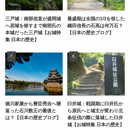
三戸城：南部信直が盛岡城
最盛期は全国の1/3を領した
へ居城を移すまで南部氏の
織田信長の石高は何万石？
本城だった三戸城【お城特
【日本の歴史ブログ】
集 日本の歴史】
徳川家康から豊臣秀吉へ寝
臼井城：戦国期に臼井氏か
返った石川数正の最後と
ら原氏へと城主が変わり北
は？【日本の歴史ブログ】
条征伐の際に落城した臼井
城【お城特集 日本の歴史】