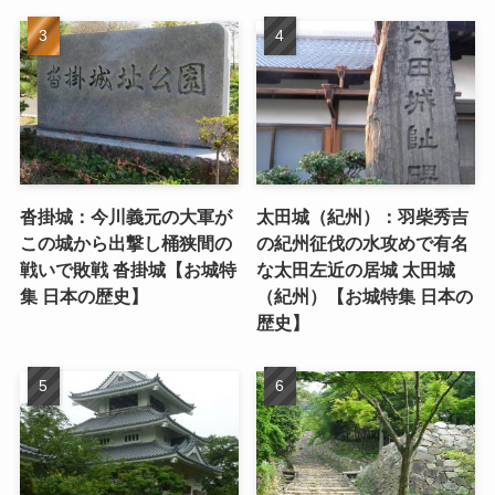
沓掛城：今川義元の大軍が
太田城（紀州）：羽柴秀吉
この城から出撃し桶狭間の
の紀州征伐の水攻めで有名
戦いで敗戦 沓掛城【お城特
な太田左近の居城 太田城
集 日本の歴史】
（紀州）【お城特集 日本の
歴史】