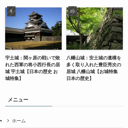
宇土城：関ヶ原の戦いで敗
八幡山城：安土城の遺構を
れた西軍の将小西行長の居
多く取り入れた豊臣秀次の
城 宇土城【日本の歴史 お
居城 八幡山城【お城特集
城特集】
日本の歴史】
メニュー
ホーム