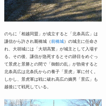
のちに「相越同盟」が成立すると「北条高広」は
謙信から許され厩橋城（
前橋城
）の城主に任命さ
れ、大胡城には「大胡高繁」が城主として入場す
る。その後、謙信が急死するとその跡目をめぐっ
て景虎と景勝との間で「御館の乱」が勃発すると
北条高広は北条氏からの養子「景虎」軍に付く。
しかし、景虎軍は戦に破れ高広の嫡男「景広」も
越後にて戦死している。