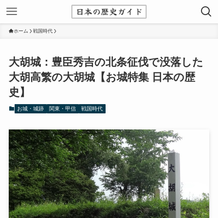
ホーム
戦国時代
大胡城：豊臣秀吉の北条征伐で没落した
大胡高繁の大胡城【お城特集 日本の歴
史】
お城・城跡
関東・甲信
戦国時代