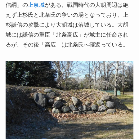
信綱」の
上泉城
がある。戦国時代の大胡周辺は絶
えず上杉氏と北条氏の争いの場となっており、上
杉謙信の攻撃により大胡城は落城している。大胡
城には謙信の重臣「北条高広」が城主に任命され
るが、その後「高広」は北条氏へ寝返っている。