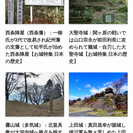
西条陣屋（西条藩）：一柳
大聖寺城：関ヶ原の戦いで
氏が3代で改易され紀州藩
は山口宗永が前田利長に攻
の支藩として松平氏が治め
められて籠城・自刃した大
た西条陣屋【お城特集 日本
聖寺城【お城特集 日本の歴
の歴史】
史】
霧山城（多気城）：北畠具
上田城：真田昌幸が築城し
教が大河内城へ拠点を移す
徳川軍を散々苦しめた上田