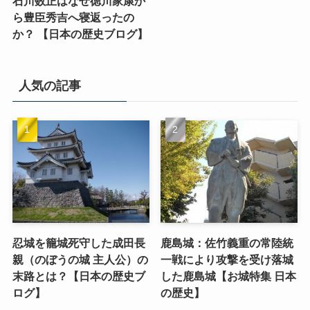
石川数正はなぜ徳川家康か
ら豊臣秀吉へ寝返ったの
か？ 【日本の歴史ブログ】
人気の記事
忍城を籠城死守した成田長
鹿島城：佐竹義重の常陸統
親（のぼうの城 主人公）の
一戦により攻撃を受け落城
末路とは？【日本の歴史ブ
した鹿島城【お城特集 日本
ログ】
の歴史】