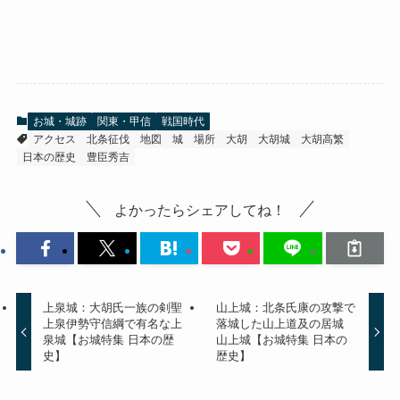
お城・城跡
関東・甲信
戦国時代
アクセス
北条征伐
地図
城
場所
大胡
大胡城
大胡高繁
日本の歴史
豊臣秀吉
よかったらシェアしてね！
上泉城：大胡氏一族の剣聖
山上城：北条氏康の攻撃で
上泉伊勢守信綱で有名な上
落城した山上道及の居城
泉城【お城特集 日本の歴
山上城【お城特集 日本の
史】
歴史】