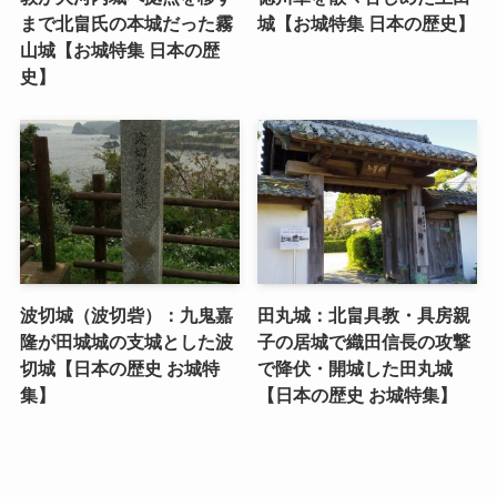
まで北畠氏の本城だった霧
城【お城特集 日本の歴史】
山城【お城特集 日本の歴
史】
波切城（波切砦）：九鬼嘉
田丸城：北畠具教・具房親
隆が田城城の支城とした波
子の居城で織田信長の攻撃
切城【日本の歴史 お城特
で降伏・開城した田丸城
集】
【日本の歴史 お城特集】