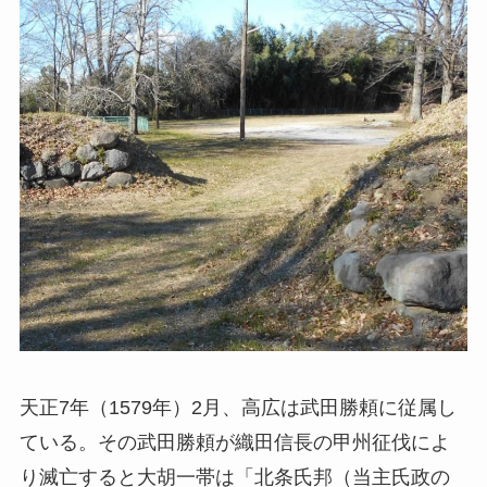
天正7年（1579年）2月、高広は武田勝頼に従属し
ている。その武田勝頼が織田信長の甲州征伐によ
り滅亡すると大胡一帯は「北条氏邦（当主氏政の