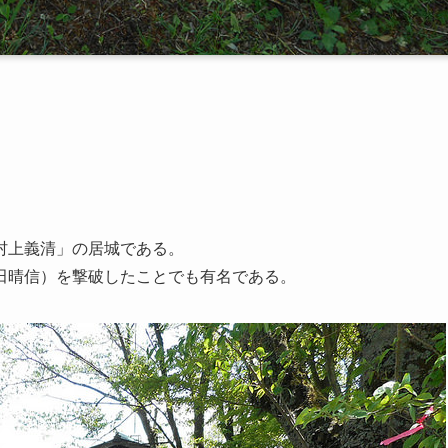
村上義清」の居城である。
田晴信）を撃破したことでも有名である。