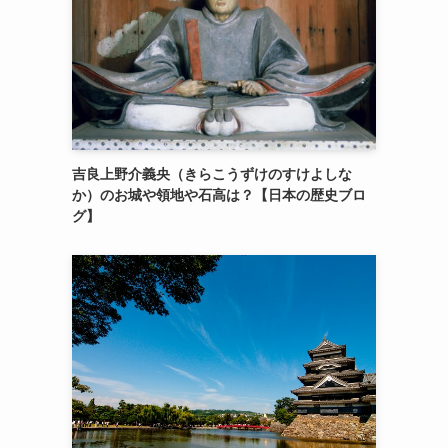
吉良上野介義央（きらこうずけのすけよしな
か）のお城や領地や石高は？【日本の歴史ブロ
グ】