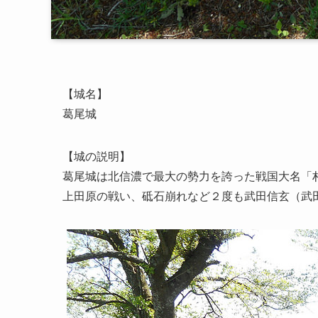
【城名】
葛尾城
【城の説明】
葛尾城は北信濃で最大の勢力を誇った戦国大名「
上田原の戦い、砥石崩れなど２度も武田信玄（武