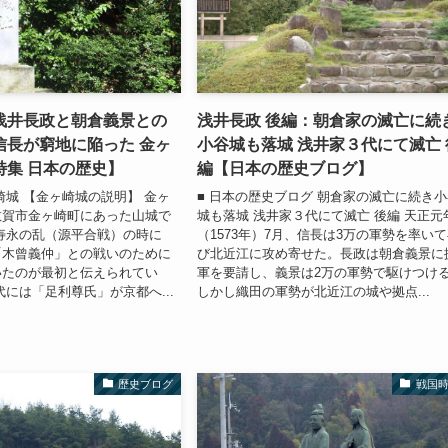
浅井長政と朝倉義景との
浅井長政 後編：朝倉家の滅亡に続
信長が窮地に陥った 金ヶ
小谷城も落城 浅井家３代にて滅亡 
特集 日本の歴史】
編【日本の歴史ブログ】
崎城 【金ヶ崎城の説明】 金ヶ
■ 日本の歴史ブログ 朝倉家の滅亡に続き
敦賀市金ヶ崎町にあった山城で
城も落城 浅井家３代にて滅亡 後編 天正元
寿永の乱（源平合戦）の時に
（1573年）7月、信長は3万の軍勢を率い
「木曾義仲」との戦いのために
び北近江に攻め寄せた。長政は朝倉義景に
いたのが最初と伝えられてい
軍を要請し、義景は2万の軍勢で駆けつけ
代には「足利尊氏」が京都へ...
しかし織田の軍勢が北近江の城や拠点...
歴史ブログ
戦国