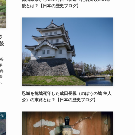
後とは？【日本の歴史ブログ】
き
後
小谷
年
て再
援
る。
忍城を籠城死守した成田長親（のぼうの城 主人
公）の末路とは？【日本の歴史ブログ】
時代