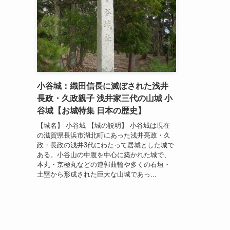
小谷城：織田信長に滅ぼされた浅井
長政・久政親子 浅井家三代の山城 小
谷城【お城特集 日本の歴史】
【城名】 小谷城 【城の説明】 小谷城は現在
の滋賀県長浜市湖北町にあった浅井亮政・久
政・長政の浅井3代にわたって居城とした城で
ある。小谷山の中腹を中心に築かれた城で、
本丸・京極丸などの連郭曲輪や多くの石垣・
土塁から形成された巨大な山城であっ...