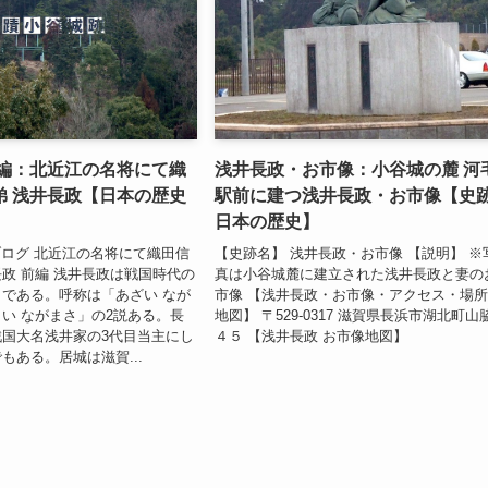
前編：北近江の名将にて織
浅井長政・お市像：小谷城の麓 河
弟 浅井長政【日本の歴史
駅前に建つ浅井長政・お市像【史
日本の歴史】
ブログ 北近江の名将にて織田信
【史跡名】 浅井長政・お市像 【説明】 ※
政 前編 浅井長政は戦国時代の
真は小谷城麓に建立された浅井長政と妻の
である。呼称は「あざい なが
市像 【浅井長政・お市像・アクセス・場
い ながまさ」の2説ある。長
地図】 〒529-0317 滋賀県長浜市湖北町山
国大名浅井家の3代目当主にし
４５ 【浅井長政 お市像地図】
もある。居城は滋賀...