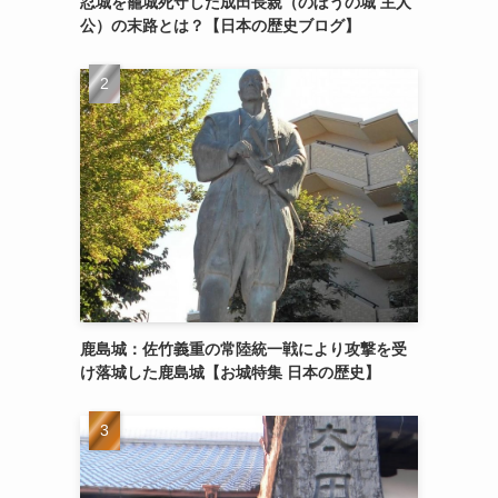
忍城を籠城死守した成田長親（のぼうの城 主人
公）の末路とは？【日本の歴史ブログ】
鹿島城：佐竹義重の常陸統一戦により攻撃を受
け落城した鹿島城【お城特集 日本の歴史】