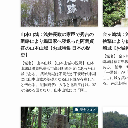
山本山城：浅井長政の家臣で秀吉の
金ヶ崎城：
調略により織田家へ寝返った阿閉貞
挟撃により
征の山本山城【お城特集 日本の歴
崎城【お城
史】
【城名】 金ヶ
崎城は福井県
【城名】 山本山城 【山本山城の説明】 山本
ある。 治承・
山城は滋賀県長浜市高月町西阿閉にあった山
「平通盛」が
城である。 築城時期は不明だが平安時代末期
ここに城を築
には山本山城の基礎となる山下城が存在した
る。 南北朝時
と伝わる。 戦国時代に入ると北近江は浅井家
が治める国となり、山本山城には「阿...
歴史ブログ