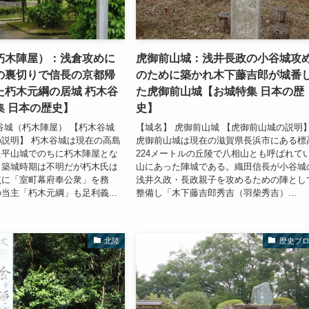
朽木陣屋）：浅倉攻めに
虎御前山城：浅井長政の小谷城攻
の裏切りで信長の京都帰
のために築かれ木下藤吉郎が城番
た朽木元綱の居城 朽木谷
た虎御前山城【お城特集 日本の歴
集 日本の歴史】
史】
谷城（朽木陣屋） 【朽木谷城
【城名】 虎御前山城 【虎御前山城の説明
説明】 朽木谷城は現在の高島
虎御前山城は現在の滋賀県長浜市にある標
た平山城でのちに朽木陣屋とな
224メートルの丘陵で八相山とも呼ばれて
。築城時期は不明だが朽木氏は
山にあった陣城である。織田信長が小谷城
点に「室町幕府奉公衆」を務
浅井久政・長政親子を攻めるための陣とし
当主「朽木元綱」も足利義...
整備し「木下藤吉郎秀吉（羽柴秀吉）...
北陸
歴史ブ