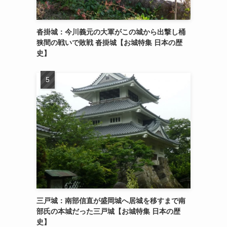
沓掛城：今川義元の大軍がこの城から出撃し桶
狭間の戦いで敗戦 沓掛城【お城特集 日本の歴
史】
三戸城：南部信直が盛岡城へ居城を移すまで南
部氏の本城だった三戸城【お城特集 日本の歴
史】