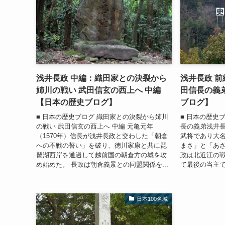
浅井長政 中編：織田家との決裂から
浅井長政 
姉川の戦い 武田信玄の西上へ 中編
田信長の義
【日本の歴史ブログ】
ブログ】
■ 日本の歴史ブログ 織田家との決裂から姉川
■ 日本の歴史
の戦い 武田信玄の西上へ 中編 元亀元年
長の義弟浅井長
（1570年）信長が浅井長政と交わした「朝倉
武将であり大名
への不戦の誓い」を破り、徳川家康と共に琵
まさ」と「あさ
琶湖西岸を通過して越前国の朝倉方の城を攻
政は北近江の戦
め始めた。 長政は朝倉義景との同盟関係を...
て最後の当主で
日本100名城