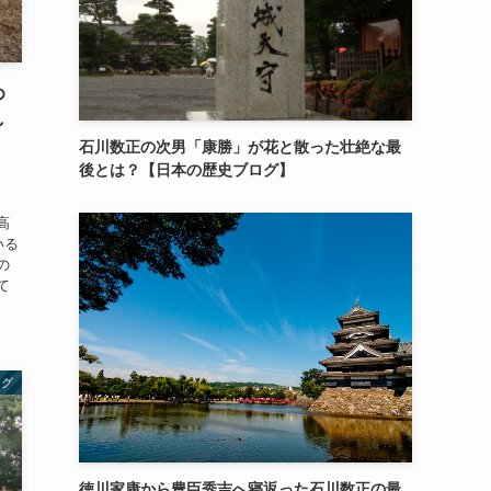
め
し
石川数正の次男「康勝」が花と散った壮絶な最
後とは？【日本の歴史ブログ】
】
高
いる
の
て
ログ
徳川家康から豊臣秀吉へ寝返った石川数正の最