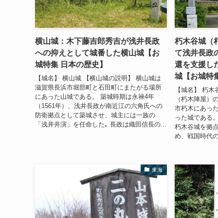
横山城：木下藤吉郎秀吉が浅井長政
朽木谷城（
への抑えとして城番した横山城【お
て浅井長政
城特集 日本の歴史】
還を支援し
城【お城特
【城名】 横山城 【横山城の説明】 横山城は
滋賀県長浜市堀部町と石田町にまたがる場所
【城名】 朽木
にあった山城である。 築城時期は永禄4年
（朽木陣屋）の
（1561年）、浅井長政が南近江の六角氏への
市朽木にあっ
防衛拠点として築城させ、城主には一族の
った城である
「浅井井演」を任命した｡ 長政は織田信長の...
朽木谷城を拠
め、戦国時代の
東海