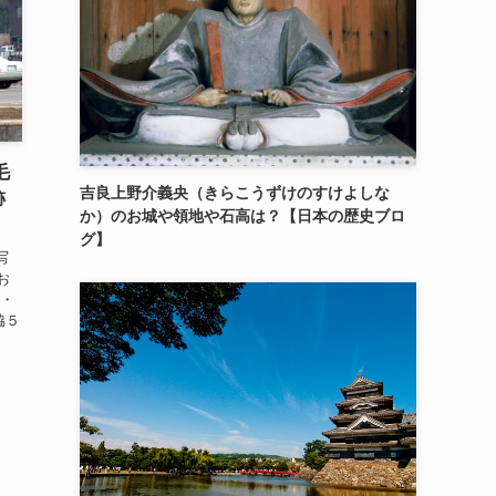
毛
吉良上野介義央（きらこうずけのすけよしな
跡
か）のお城や領地や石高は？【日本の歴史ブロ
グ】
写
お
所・
脇５