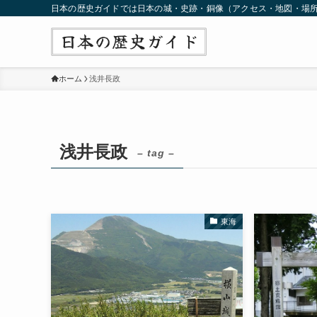
日本の歴史ガイドでは日本の城・史跡・銅像（アクセス・地図・場
ホーム
浅井長政
浅井長政
– tag –
東海