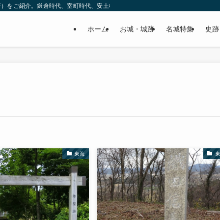
所）をご紹介。鎌倉時代、室町時代、安土桃山時代（戦国時代）、江戸時代と幅広
ホーム
お城・城跡
名城特集
史跡
東海