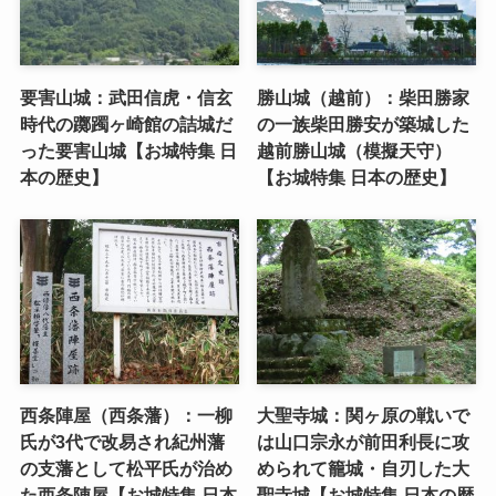
要害山城：武田信虎・信玄
勝山城（越前）：柴田勝家
時代の躑躅ヶ崎館の詰城だ
の一族柴田勝安が築城した
った要害山城【お城特集 日
越前勝山城（模擬天守）
本の歴史】
【お城特集 日本の歴史】
西条陣屋（西条藩）：一柳
大聖寺城：関ヶ原の戦いで
氏が3代で改易され紀州藩
は山口宗永が前田利長に攻
の支藩として松平氏が治め
められて籠城・自刃した大
た西条陣屋【お城特集 日本
聖寺城【お城特集 日本の歴