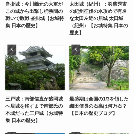
沓掛城：今川義元の大軍が
太田城（紀州）：羽柴秀吉
この城から出撃し桶狭間の
の紀州征伐の水攻めで有名
戦いで敗戦 沓掛城【お城特
な太田左近の居城 太田城
集 日本の歴史】
（紀州）【お城特集 日本の
歴史】
三戸城：南部信直が盛岡城
最盛期は全国の1/3を領した
へ居城を移すまで南部氏の
織田信長の石高は何万石？
本城だった三戸城【お城特
【日本の歴史ブログ】
集 日本の歴史】