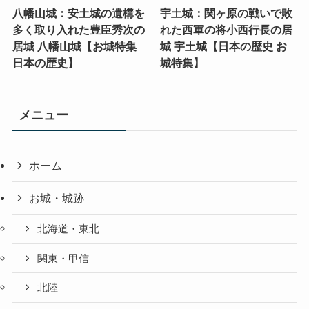
八幡山城：安土城の遺構を
宇土城：関ヶ原の戦いで敗
多く取り入れた豊臣秀次の
れた西軍の将小西行長の居
居城 八幡山城【お城特集
城 宇土城【日本の歴史 お
日本の歴史】
城特集】
メニュー
ホーム
お城・城跡
北海道・東北
関東・甲信
北陸