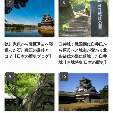
徳川家康から豊臣秀吉へ寝
臼井城：戦国期に臼井氏か
返った石川数正の最後と
ら原氏へと城主が変わり北
は？【日本の歴史ブログ】
条征伐の際に落城した臼井
城【お城特集 日本の歴史】