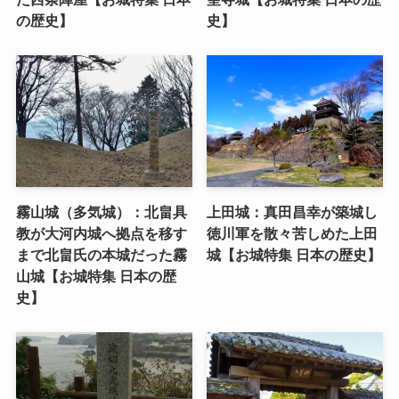
の歴史】
史】
霧山城（多気城）：北畠具
上田城：真田昌幸が築城し
教が大河内城へ拠点を移す
徳川軍を散々苦しめた上田
まで北畠氏の本城だった霧
城【お城特集 日本の歴史】
山城【お城特集 日本の歴
史】