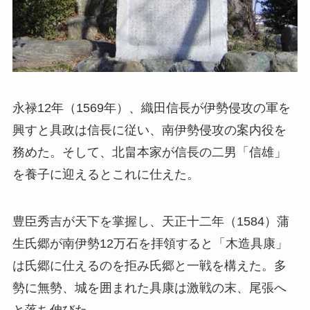
永禄12年（1569年）、織田信長が伊勢侵攻の軍を
興すと具政は信長に従い、南伊勢侵攻の案内役を
務めた。そして、北畠本家が信長の二男「信雄」
を養子に迎えるとこれに仕えた。
豊臣秀吉が天下を掌握し、天正十二年（1584）蒲
生氏郷が南伊勢12万石を拝領すると「木造具康」
は氏郷に仕えるのを拒み氏郷と一戦を構えた。多
勢に無勢、城を囲まれた具康は激戦の末、尾張へ
と落ち伸びた。