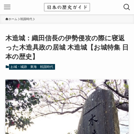
ホーム
戦国時代
木造城：織田信長の伊勢侵攻の際に寝返
った木造具政の居城 木造城【お城特集 日
本の歴史】
お城・城跡
東海
戦国時代