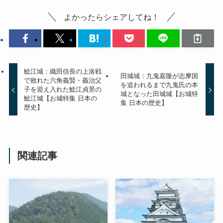
よかったらシェアしてね！
鯰江城：織田信長の上洛戦
田城城：九鬼嘉隆が志摩国
で敗れた六角義賢・義治父
を追われるまで九鬼氏の本
子を迎え入れた鯰江貞景の
城となった田城城【お城特
鯰江城【お城特集 日本の
集 日本の歴史】
歴史】
関連記事