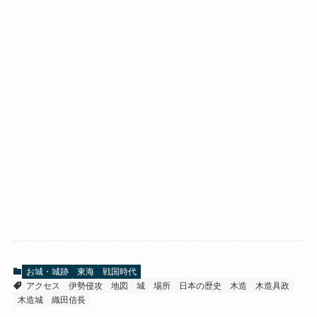
お城・城跡
東海
戦国時代
アクセス
伊勢侵攻
地図
城
場所
日本の歴史
木造
木造具政
木造城
織田信長