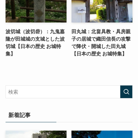
波切城（波切砦）：九鬼嘉
田丸城：北畠具教・具房親
隆が田城城の支城とした波
子の居城で織田信長の攻撃
切城【日本の歴史 お城特
で降伏・開城した田丸城
集】
【日本の歴史 お城特集】
新着記事