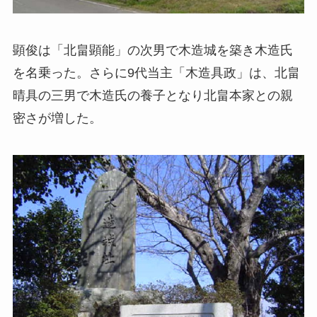
顕俊は「北畠顕能」の次男で木造城を築き木造氏
を名乗った。さらに9代当主「木造具政」は、北畠
晴具の三男で木造氏の養子となり北畠本家との親
密さが増した。