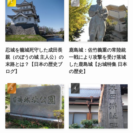
忍城を籠城死守した成田長
鹿島城：佐竹義重の常陸統
親（のぼうの城 主人公）の
一戦により攻撃を受け落城
末路とは？【日本の歴史ブ
した鹿島城【お城特集 日本
ログ】
の歴史】