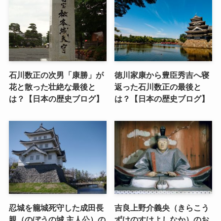
石川数正の次男「康勝」が
徳川家康から豊臣秀吉へ寝
花と散った壮絶な最後と
返った石川数正の最後と
は？【日本の歴史ブログ】
は？【日本の歴史ブログ】
忍城を籠城死守した成田長
吉良上野介義央（きらこう
親（のぼうの城 主人公）の
ずけのすけよしなか）のお