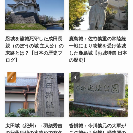
忍城を籠城死守した成田長
鹿島城：佐竹義重の常陸統
親（のぼうの城 主人公）の
一戦により攻撃を受け落城
末路とは？【日本の歴史ブ
した鹿島城【お城特集 日本
ログ】
の歴史】
太田城（紀州）：羽柴秀吉
沓掛城：今川義元の大軍が
の紀州征伐の水攻めで有名
この城から出撃し桶狭間の