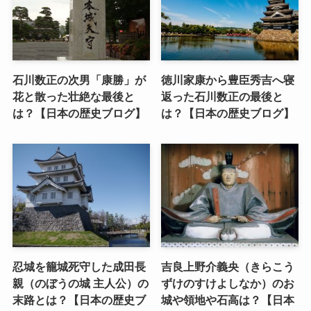
石川数正の次男「康勝」が
徳川家康から豊臣秀吉へ寝
花と散った壮絶な最後と
返った石川数正の最後と
は？【日本の歴史ブログ】
は？【日本の歴史ブログ】
忍城を籠城死守した成田長
吉良上野介義央（きらこう
親（のぼうの城 主人公）の
ずけのすけよしなか）のお
末路とは？【日本の歴史ブ
城や領地や石高は？【日本