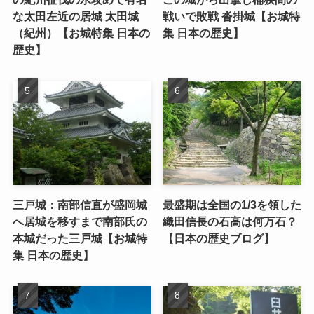
な太田左近の居城 太田城
戦いで敗戦 沓掛城【お城特
（紀州）【お城特集 日本の
集 日本の歴史】
歴史】
三戸城：南部信直が盛岡城
最盛期は全国の1/3を領した
へ居城を移すまで南部氏の
織田信長の石高は何万石？
本城だった三戸城【お城特
【日本の歴史ブログ】
集 日本の歴史】