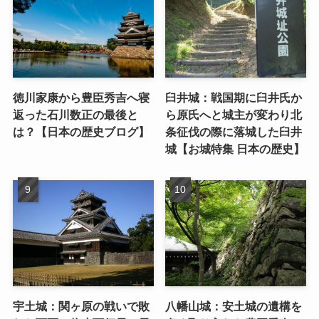
徳川家康から豊臣秀吉へ寝
臼井城：戦国期に臼井氏か
返った石川数正の最後と
ら原氏へと城主が変わり北
は？【日本の歴史ブログ】
条征伐の際に落城した臼井
城【お城特集 日本の歴史】
宇土城：関ヶ原の戦いで敗
八幡山城：安土城の遺構を