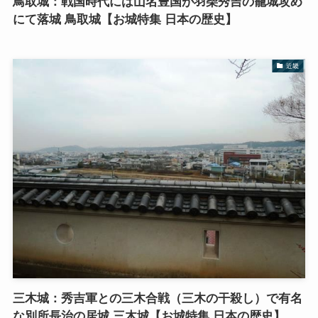
鳥取城：戦国時代には山名豊国が羽柴秀吉の籠城攻め
にて落城 鳥取城【お城特集 日本の歴史】
近畿
三木城：秀吉軍との三木合戦（三木の干殺し）で有名
な別所長治の居城 三木城【お城特集 日本の歴史】