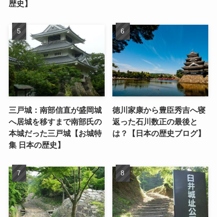
歴史】
三戸城：南部信直が盛岡城
徳川家康から豊臣秀吉へ寝
へ居城を移すまで南部氏の
返った石川数正の最後と
本城だった三戸城【お城特
は？【日本の歴史ブログ】
集 日本の歴史】