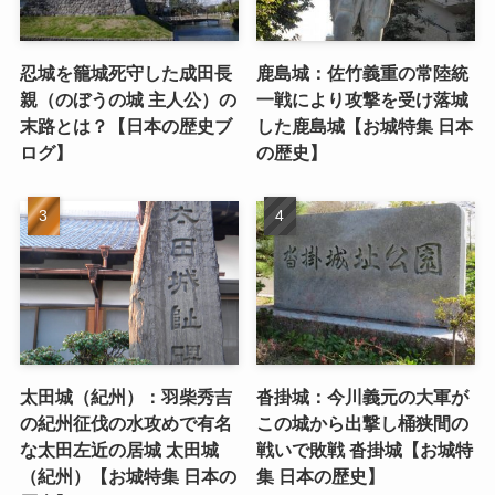
忍城を籠城死守した成田長
鹿島城：佐竹義重の常陸統
親（のぼうの城 主人公）の
一戦により攻撃を受け落城
末路とは？【日本の歴史ブ
した鹿島城【お城特集 日本
ログ】
の歴史】
太田城（紀州）：羽柴秀吉
沓掛城：今川義元の大軍が
の紀州征伐の水攻めで有名
この城から出撃し桶狭間の
な太田左近の居城 太田城
戦いで敗戦 沓掛城【お城特
（紀州）【お城特集 日本の
集 日本の歴史】