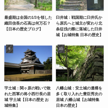
最盛期は全国の1/3を領した
臼井城：戦国期に臼井氏か
織田信長の石高は何万石？
ら原氏へと城主が変わり北
【日本の歴史ブログ】
条征伐の際に落城した臼井
城【お城特集 日本の歴史】
宇土城：関ヶ原の戦いで敗
八幡山城：安土城の遺構を
れた西軍の将小西行長の居
多く取り入れた豊臣秀次の
城 宇土城【日本の歴史 お
居城 八幡山城【お城特集
城特集】
日本の歴史】