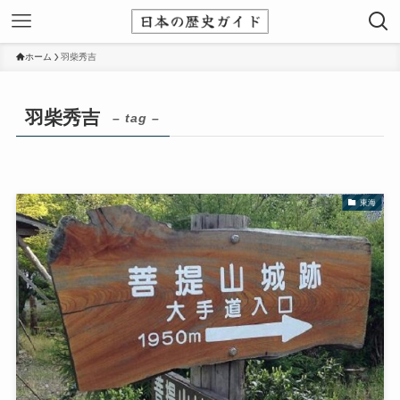
ホーム
羽柴秀吉
羽柴秀吉
– tag –
東海