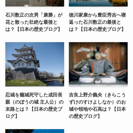
石川数正の次男「康勝」が
徳川家康から豊臣秀吉へ寝
花と散った壮絶な最後と
返った石川数正の最後と
は？【日本の歴史ブログ】
は？【日本の歴史ブログ】
忍城を籠城死守した成田長
吉良上野介義央（きらこう
親（のぼうの城 主人公）の
ずけのすけよしなか）のお
末路とは？【日本の歴史ブ
城や領地や石高は？【日本
ログ】
の歴史ブログ】