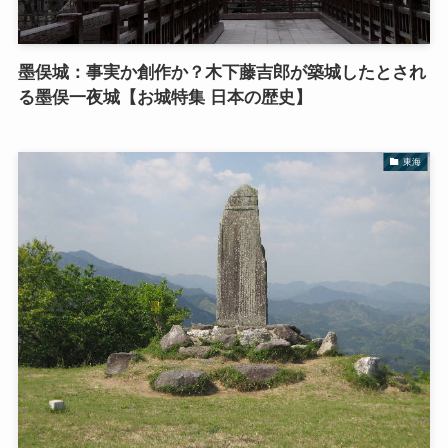
墨俣城：事実か創作か？木下藤吉郎が築城したとされ
る墨俣一夜城【お城特集 日本の歴史】
東海