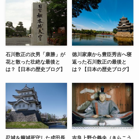
石川数正の次男「康勝」が
徳川家康から豊臣秀吉へ寝
花と散った壮絶な最後と
返った石川数正の最後と
は？【日本の歴史ブログ】
は？【日本の歴史ブログ】
忍城を籠城死守した成田長
吉良上野介義央（きらこう