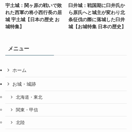
宇土城：関ヶ原の戦いで敗
臼井城：戦国期に臼井氏か
れた西軍の将小西行長の居
ら原氏へと城主が変わり北
城 宇土城【日本の歴史 お
条征伐の際に落城した臼井
城特集】
城【お城特集 日本の歴史】
メニュー
ホーム
お城・城跡
北海道・東北
関東・甲信
北陸