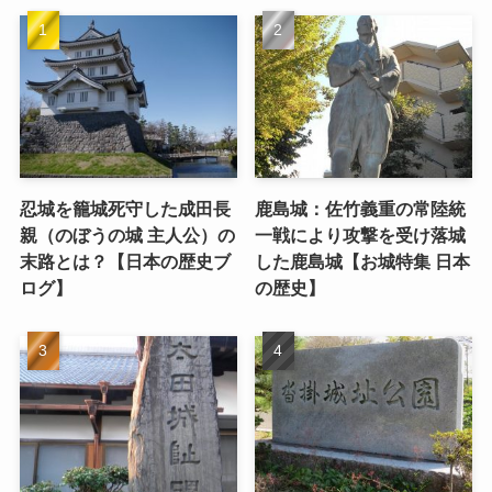
忍城を籠城死守した成田長
鹿島城：佐竹義重の常陸統
親（のぼうの城 主人公）の
一戦により攻撃を受け落城
末路とは？【日本の歴史ブ
した鹿島城【お城特集 日本
ログ】
の歴史】