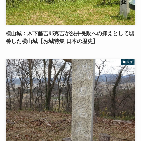
横山城：木下藤吉郎秀吉が浅井長政への抑えとして城
番した横山城【お城特集 日本の歴史】
東海