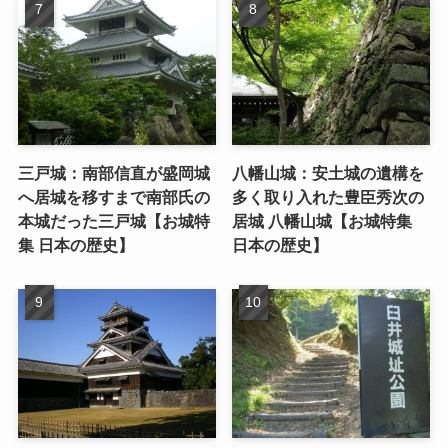
三戸城：南部信直が盛岡城
八幡山城：安土城の遺構を
へ居城を移すまで南部氏の
多く取り入れた豊臣秀次の
本城だった三戸城【お城特
居城 八幡山城【お城特集
集 日本の歴史】
日本の歴史】