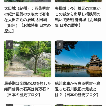
太田城（紀州）：羽柴秀吉
沓掛城：今川義元の大軍が
の紀州征伐の水攻めで有名
この城から出撃し桶狭間の
な太田左近の居城 太田城
戦いで敗戦 沓掛城【お城特
（紀州）【お城特集 日本の
集 日本の歴史】
歴史】
最盛期は全国の1/3を領した
徳川家康から豊臣秀吉へ寝
織田信長の石高は何万石？
返った石川数正の最後と
【日本の歴史ブログ】
は？【日本の歴史ブログ】