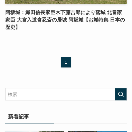
阿坂城：織田信長家臣木下藤吉郎により落城 北畠家
家臣 大宮入道含忍斎の居城 阿坂城【お城特集 日本の
歴史】
1
新着記事