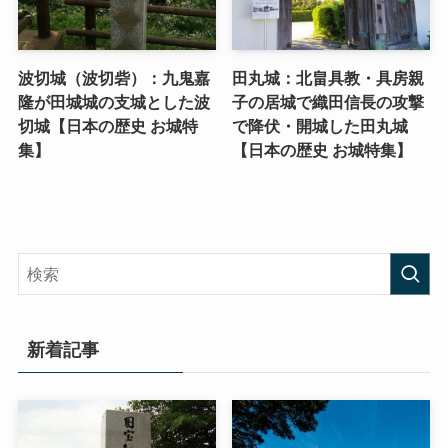
波切城（波切砦）：九鬼嘉
田丸城：北畠具教・具房親
隆が田城城の支城とした波
子の居城で織田信長の攻撃
切城【日本の歴史 お城特
で降伏・開城した田丸城
集】
【日本の歴史 お城特集】
新着記事