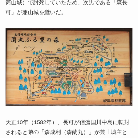
筒山城）で討死していたため、次男である「森長
可」が兼山城を継いだ。
天正10年（1582年）、長可が信濃国川中島に転封
されると弟の「森成利（森蘭丸）」が兼山城主と