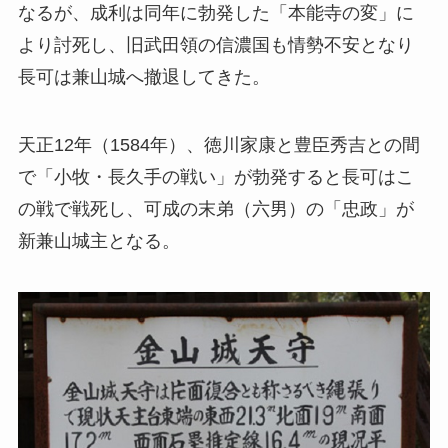
なるが、成利は同年に勃発した「本能寺の変」に
より討死し、旧武田領の信濃国も情勢不安となり
長可は兼山城へ撤退してきた。
天正12年（1584年）、徳川家康と豊臣秀吉との間
で「小牧・長久手の戦い」が勃発すると長可はこ
の戦で戦死し、可成の末弟（六男）の「忠政」が
新兼山城主となる。