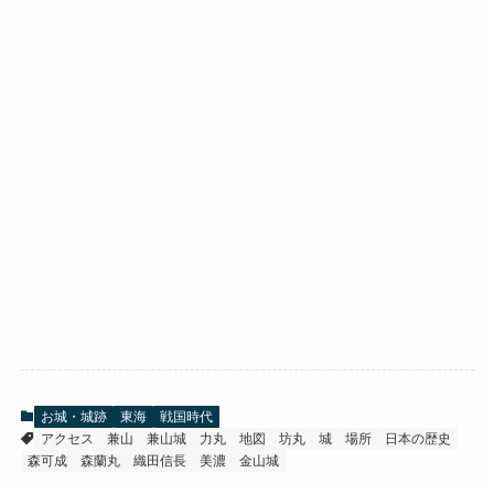
お城・城跡
東海
戦国時代
アクセス
兼山
兼山城
力丸
地図
坊丸
城
場所
日本の歴史
森可成
森蘭丸
織田信長
美濃
金山城