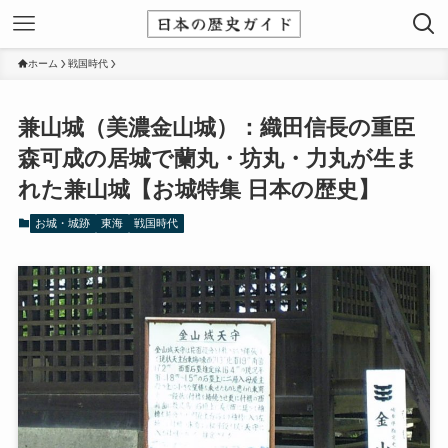
ホーム
戦国時代
兼山城（美濃金山城）：織田信長の重臣
森可成の居城で蘭丸・坊丸・力丸が生ま
れた兼山城【お城特集 日本の歴史】
お城・城跡
東海
戦国時代