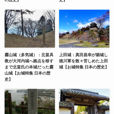
霧山城（多気城）：北畠具
上田城：真田昌幸が築城し
教が大河内城へ拠点を移す
徳川軍を散々苦しめた上田
まで北畠氏の本城だった霧
城【お城特集 日本の歴史】
山城【お城特集 日本の歴
史】