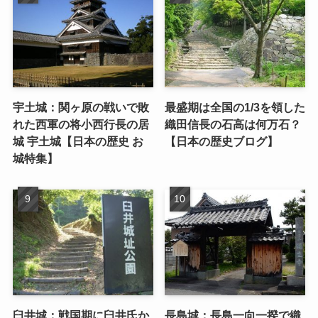
宇土城：関ヶ原の戦いで敗
最盛期は全国の1/3を領した
れた西軍の将小西行長の居
織田信長の石高は何万石？
城 宇土城【日本の歴史 お
【日本の歴史ブログ】
城特集】
臼井城：戦国期に臼井氏か
長島城：長島一向一揆で織