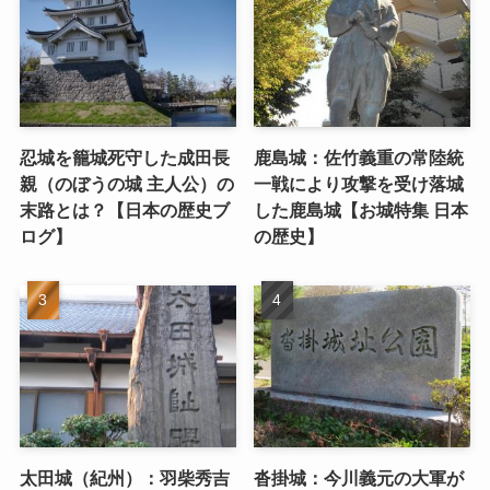
忍城を籠城死守した成田長
鹿島城：佐竹義重の常陸統
親（のぼうの城 主人公）の
一戦により攻撃を受け落城
末路とは？【日本の歴史ブ
した鹿島城【お城特集 日本
ログ】
の歴史】
太田城（紀州）：羽柴秀吉
沓掛城：今川義元の大軍が