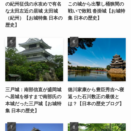
の紀州征伐の水攻めで有名
この城から出撃し桶狭間の
な太田左近の居城 太田城
戦いで敗戦 沓掛城【お城特
（紀州）【お城特集 日本の
集 日本の歴史】
歴史】
三戸城：南部信直が盛岡城
徳川家康から豊臣秀吉へ寝
へ居城を移すまで南部氏の
返った石川数正の最後と
本城だった三戸城【お城特
は？【日本の歴史ブログ】
集 日本の歴史】