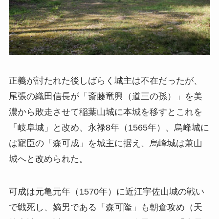
正義が討たれた後しばらく城主は不在だったが、
尾張の織田信長が「斎藤竜興（道三の孫）」を美
濃から敗走させて稲葉山城に本城を移すとこれを
「岐阜城」と改め、永禄8年（1565年）、烏峰城に
は寵臣の「森可成」を城主に据え、烏峰城は兼山
城へと改められた。
可成は元亀元年（1570年）に近江宇佐山城の戦い
で戦死し、嫡男である「森可隆」も朝倉攻め（天