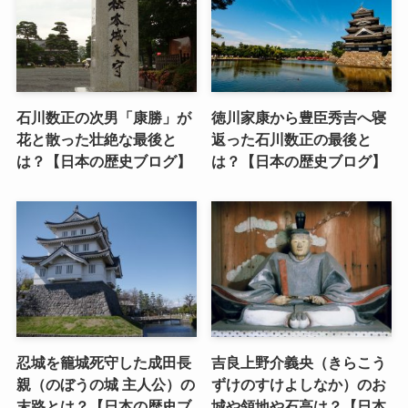
石川数正の次男「康勝」が
徳川家康から豊臣秀吉へ寝
花と散った壮絶な最後と
返った石川数正の最後と
は？【日本の歴史ブログ】
は？【日本の歴史ブログ】
忍城を籠城死守した成田長
吉良上野介義央（きらこう
親（のぼうの城 主人公）の
ずけのすけよしなか）のお
末路とは？【日本の歴史ブ
城や領地や石高は？【日本