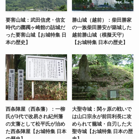
要害山城：武田信虎・信玄
勝山城（越前）：柴田勝家
時代の躑躅ヶ崎館の詰城だ
の一族柴田勝安が築城した
った要害山城【お城特集 日
越前勝山城（模擬天守）
本の歴史】
【お城特集 日本の歴史】
西条陣屋（西条藩）：一柳
大聖寺城：関ヶ原の戦いで
氏が3代で改易され紀州藩
は山口宗永が前田利長に攻
の支藩として松平氏が治め
められて籠城・自刃した大
た西条陣屋【お城特集 日本
聖寺城【お城特集 日本の歴
の歴史】
史】