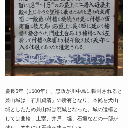
慶長5年（1600年）、忠政が川中島に転封されると
兼山城は「石川貞清」の所有となり、本拠を犬山
城としたため兼山城は廃城となった。城の遺構と
しては曲輪、土塁、井戸、堀、石垣などの一部が
残り、本丸には石碑が建っている。