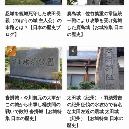
忍城を籠城死守した成田長
鹿島城：佐竹義重の常陸統
親（のぼうの城 主人公）の
一戦により攻撃を受け落城
末路とは？【日本の歴史ブ
した鹿島城【お城特集 日本
ログ】
の歴史】
沓掛城：今川義元の大軍が
太田城（紀州）：羽柴秀吉
この城から出撃し桶狭間の
の紀州征伐の水攻めで有名
戦いで敗戦 沓掛城【お城特
な太田左近の居城 太田城
集 日本の歴史】
（紀州）【お城特集 日本の
歴史】