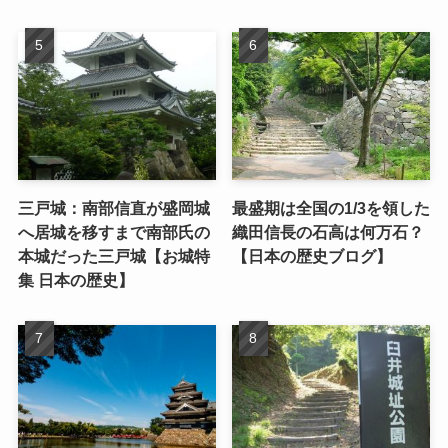
三戸城：南部信直が盛岡城
最盛期は全国の1/3を領した
へ居城を移すまで南部氏の
織田信長の石高は何万石？
本城だった三戸城【お城特
【日本の歴史ブログ】
集 日本の歴史】