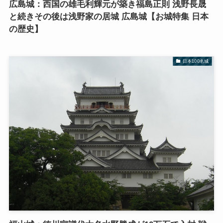
広島城：西国の雄毛利輝元が築き福島正則 浅野長晟
と続きその後は浅野家の居城 広島城【お城特集 日本
の歴史】
日本100名城