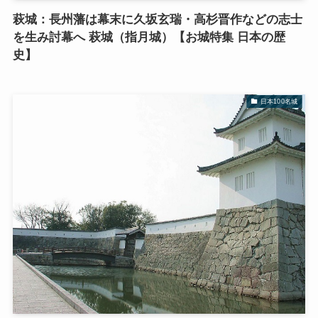
萩城：長州藩は幕末に久坂玄瑞・高杉晋作などの志士
を生み討幕へ 萩城（指月城）【お城特集 日本の歴
史】
日本100名城