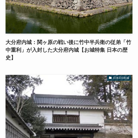
大分府内城：関ヶ原の戦い後に竹中半兵衛の従弟「竹
中重利」が入封した大分府内城【お城特集 日本の歴
史】
日本100名城