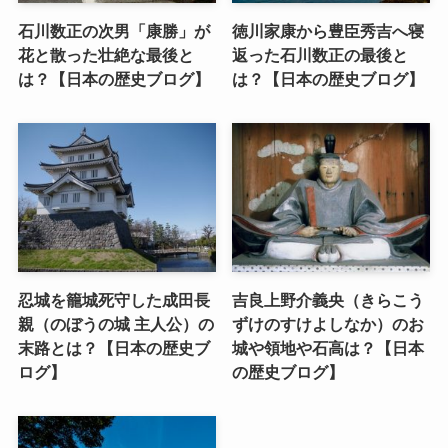
石川数正の次男「康勝」が
徳川家康から豊臣秀吉へ寝
花と散った壮絶な最後と
返った石川数正の最後と
は？【日本の歴史ブログ】
は？【日本の歴史ブログ】
忍城を籠城死守した成田長
吉良上野介義央（きらこう
親（のぼうの城 主人公）の
ずけのすけよしなか）のお
末路とは？【日本の歴史ブ
城や領地や石高は？【日本
ログ】
の歴史ブログ】