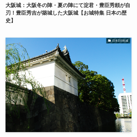
大阪城：大阪冬の陣・夏の陣にて淀君・豊臣秀頼が自
刃！豊臣秀吉が築城した大阪城【お城特集 日本の歴
史】
日本100名城