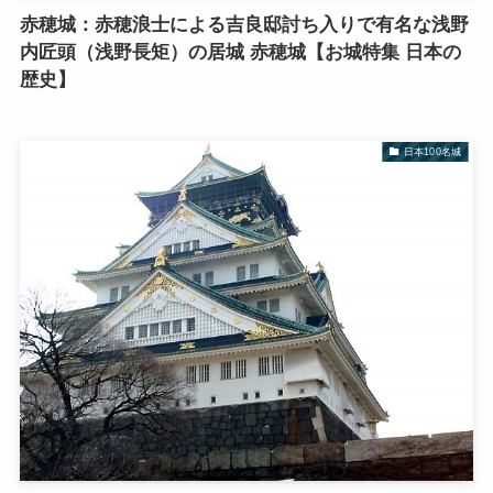
赤穂城：赤穂浪士による吉良邸討ち入りで有名な浅野
内匠頭（浅野長矩）の居城 赤穂城【お城特集 日本の
歴史】
日本100名城