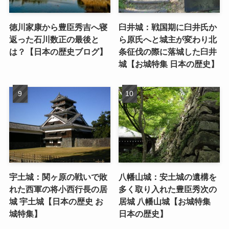
徳川家康から豊臣秀吉へ寝
臼井城：戦国期に臼井氏か
返った石川数正の最後と
ら原氏へと城主が変わり北
は？【日本の歴史ブログ】
条征伐の際に落城した臼井
城【お城特集 日本の歴史】
宇土城：関ヶ原の戦いで敗
八幡山城：安土城の遺構を
れた西軍の将小西行長の居
多く取り入れた豊臣秀次の
城 宇土城【日本の歴史 お
居城 八幡山城【お城特集
城特集】
日本の歴史】