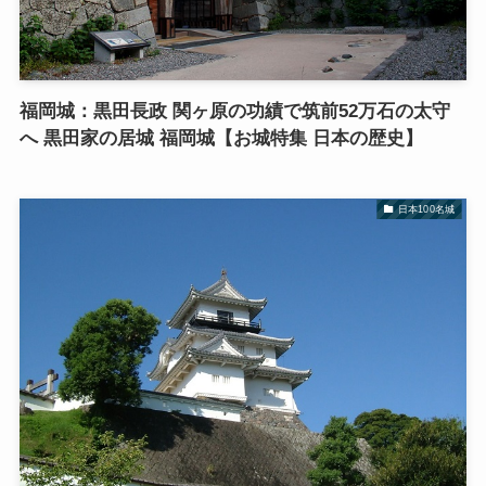
福岡城：黒田長政 関ヶ原の功績で筑前52万石の太守
へ 黒田家の居城 福岡城【お城特集 日本の歴史】
日本100名城