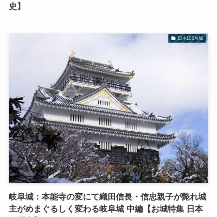
史】
日本100名城
岐阜城：本能寺の変にて織田信長・信忠親子が斃れ城
主がめまぐるしく変わる岐阜城 中編【お城特集 日本