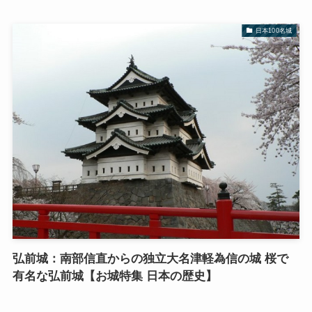
日本100名城
弘前城：南部信直からの独立大名津軽為信の城 桜で
有名な弘前城【お城特集 日本の歴史】