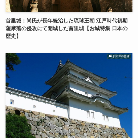
首里城：尚氏が長年統治した琉球王朝 江戸時代初期
薩摩藩の侵攻にて開城した首里城【お城特集 日本の
歴史】
日本100名城