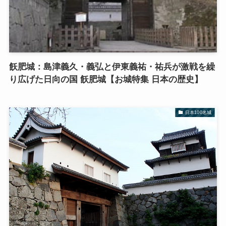
飫肥城：島津義久・義弘と伊東義祐・祐兵が激戦を繰
り広げた日向の国 飫肥城【お城特集 日本の歴史】
日本100名城