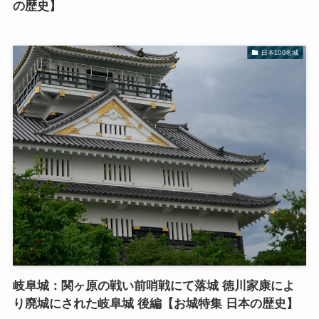
の歴史】
日本100名城
岐阜城：関ヶ原の戦い前哨戦にて落城 徳川家康によ
り廃城にされた岐阜城 後編【お城特集 日本の歴史】