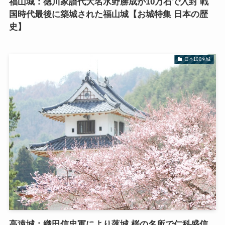
福山城：徳川家譜代大名水野勝成が10万石で入封 戦
国時代最後に築城された福山城【お城特集 日本の歴
史】
日本100名城
高遠城：織田信忠軍により落城 桜の名所で仁科盛信