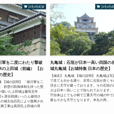
日本100名城
日本100
川軍を二度にわたり撃破
丸亀城：石垣が日本一高い四国の
幸の上田城（前編） 【お
城丸亀城【お城特集 日本の歴史】
の歴史】
【城名】 丸亀城 【城の説明】 丸亀城は写
で見ても分かる通り、非常に石垣が高くそ
城 【城の説明】 「徳川軍を二
頂きに天守が建っております。その石垣の
破、鉄壁の防御体制を誇った堅
さは日本一高いことで知られております。
が築いた上田城は慶長五年
守自体はとても小柄で三重天守の城の中で
の関ヶ原合戦後いったん破却さ
最も小さな天守となります。本丸の周...
次の城主仙石氏により復興され
復興工事は真田氏上田城の埋