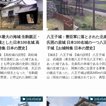
本最大の海城 生駒親正・
八王子城：豊臣軍に落とされた北
とした日本100名城 高
氏照の居城 日本100名城の一つ八
特集 日本の歴史】
子城【お城特集 日本の歴史】
城 【高松城の説明】 高松城
【城名】 八王子城 【城の説明】 八王子城
松市玉藻町にあった城である。
は、武蔵国（東京都八王子市元八王子町）
」とも呼ばれ国の史跡に指定さ
あった城である。北条氏の本城である小田
秀吉の四国制圧の後、天正15
城の支城であり、関東の西に位置する軍事
）讃岐の領主となった「生駒親
の拠点であった。八王子城は標高445mの
「野原」と呼ばれた港町に築
山（現在の城山）に築城されており、典型..
日本100名城
日本100