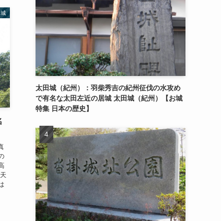
名城
太田城（紀州）：羽柴秀吉の紀州征伐の水攻め
で有名な太田左近の居城 太田城（紀州）【お城
特集 日本の歴史】
名
真
の
高
 天
は