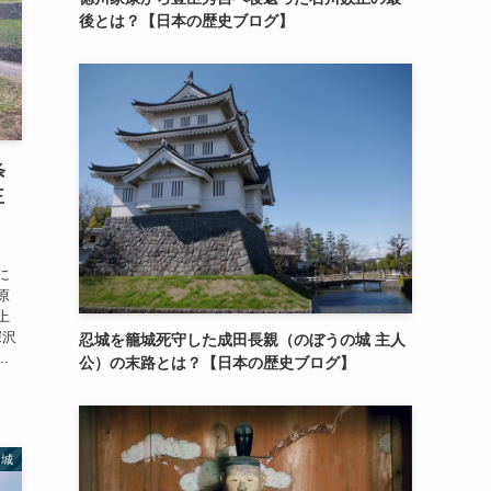
後とは？【日本の歴史ブログ】
条
王
に
原
上
深沢
忍城を籠城死守した成田長親（のぼうの城 主人
.
公）の末路とは？【日本の歴史ブログ】
名城