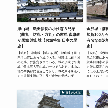
津山城：織田信長の小姓森３兄弟
金沢城：前
（蘭丸・坊丸・力丸）の末弟 森忠政
加賀100万
が居城 津山城【お城特集 日本の歴
有名な金沢
史】
史】
【城名】 津山城 【城の説明】 津山城は岡山
【城名】 金沢
県津山市にあった城である。城跡は現在「国
県金沢市にあ
の史跡」に指定されている。城の形式は平山
賀藩前田家の
城で日本三大平山城の一つでもある。津山盆
史跡に指定され
地の中央部に位置しており、城の東部を流れ
には浄土真宗
る吉井川支流の宮川及び丘陵の天然の断...
在しており、加
日本100名城