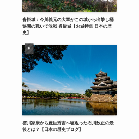
沓掛城：今川義元の大軍がこの城から出撃し桶
狭間の戦いで敗戦 沓掛城【お城特集 日本の歴
史】
徳川家康から豊臣秀吉へ寝返った石川数正の最
後とは？【日本の歴史ブログ】