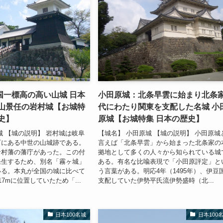
国一標高の高い山城 日本
小田原城：北条早雲に始まり北条家
遠山景任の岩村城【お城特
代にわたり関東を支配した名城 小
史】
原城【お城特集 日本の歴史】
城 【城の説明】 岩村城は岐阜
【城名】 小田原城 【城の説明】 小田原城
町にある中世の山城跡である。
言えば「北条早雲」から始まった北条家の
岩村藩の藩庁があった。この付
拠地として多くの人々から知られている城
発生するため、別名「霧ヶ城」
ある。有名な比喩表現で「小田原評定」と
いる。本丸が全国の城に比べて
う言葉がある。明応4年（1495年）、伊豆
7mに位置していたため「...
支配していた伊勢平氏流伊勢盛時（北...
日本100名城
日本100