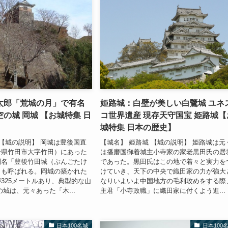
太郎「荒城の月」で有名
姫路城：白壁が美しい白鷺城 ユネ
の城 岡城 【お城特集 日
コ世界遺産 現存天守国宝 姫路城【
城特集 日本の歴史】
 【城の説明】 岡城は豊後国直
【城名】 姫路城 【城の説明】 姫路城は元
分県竹田市大字竹田）にあった
は播磨国御着城主小寺家の家老黒田氏の居
別名「豊後竹田城（ぶんごたけ
であった。黒田氏はこの地で着々と実力を
とも呼ばれる。岡城の築かれた
けていき、天下の中央で織田家の力が強大
325メートルあり、典型的な山
なりいよいよ中国地方の毛利攻めをする際
の城は、元々あった「木...
主君「小寺政職」に織田家に付くよう進...
日本100名城
日本100