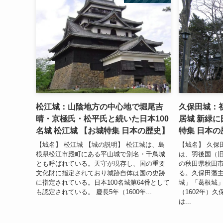
松江城：山陰地方の中心地で堀尾吉
久保田城：
晴・京極氏・松平氏と続いた日本100
居城 新緑に
名城 松江城 【お城特集 日本の歴史】
特集 日本の
【城名】 松江城 【城の説明】 松江城は、島
【城名】 久保
根県松江市殿町にある平山城で別名・千鳥城
は、羽後国（
とも呼ばれている。天守が現存し、国の重要
の秋田県秋田
文化財に指定されており城跡自体は国の史跡
る。久保田藩
に指定されている。日本100名城第64番として
城」「葛根城」
も認定されている。 慶長5年（1600年...
（1602年）
は...