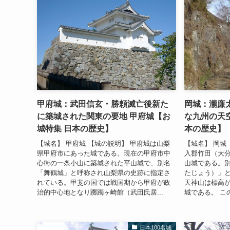
甲府城：武田信玄・勝頼滅亡後新た
岡城：瀧廉
に築城された関東の要地 甲府城【お
な九州の天空
城特集 日本の歴史】
本の歴史】
【城名】 甲府城 【城の説明】 甲府城は山梨
【城名】 岡城
県甲府市にあった城である。現在の甲府市中
入郡竹田（大
心街の一条小山に築城された平山城で、別名
山城である。
「舞鶴城」と呼称され山梨県の史跡に指定さ
たじょう）」
れている。甲斐の国では戦国期から甲府が政
天神山は標高が
治的中心地となり躑躅ヶ崎館（武田氏居...
城である。 こ
日本100名城