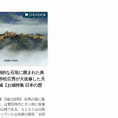
日本100名城
倒的な石垣に囲まれた典
 赤松広秀が大改修した天
城【お城特集 日本の歴
城 【城の説明】 但馬の国に盤
城」は豊臣時代に大々的に改修
の山城である。もともとは山陰
持っていた山名家の家臣「太田