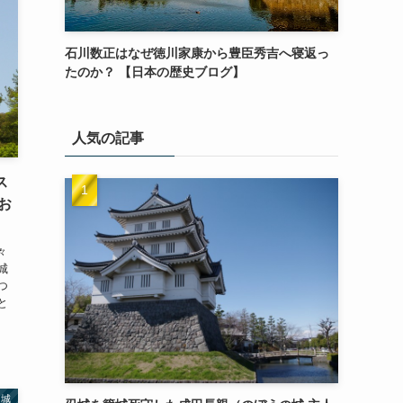
石川数正はなぜ徳川家康から豊臣秀吉へ寝返っ
たのか？ 【日本の歴史ブログ】
人気の記事
ス
お
々
城
つ
と
、
名城