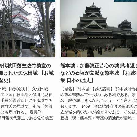
初代秋田藩主佐竹義宣の
熊本城：加藤清正苦心の城 武者返
囲まれた久保田城 【お城
などの石垣が立派な熊本城 【お城
歴史】
集 日本の歴史】
田城 【城の説明】 久保田城
【城名】 熊本城 【城の説明】 熊本城は現
旧出羽国）秋田郡久保田（現在
の熊本県熊本市中央区にある城である。別
市千秋公園近辺）にある城であ
名、銀杏城（ぎんなんじょう）とも言われ
主佐竹氏の居城で、別名「矢留
おります。 1469年頃に肥後守護の菊池氏
とも呼ばれる。 慶長7年
族が城を築いたのが始まりである。その後
久保田藩初代藩主である佐竹義宣
肥後（現：熊本県）守護の菊池氏が居城...