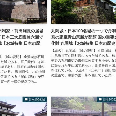
田利家・前田利長の居城
丸岡城：日本100名城の一つで丹
石 日本三大庭園兼六園で
秀の家臣青山宗勝が配領 国の重要
城【お城特集 日本の歴
化財 丸岡城【お城特集 日本の歴史
【城名】 丸岡城 【城の説明】 丸岡城は、
井県坂井市丸岡町霞にあった城である。福
城 【城の説明】 金沢城は石川
平野の丸岡市街の東側に位置する小高い丘
った城である。江戸時代には加
に築かれた平山城であった。別名を霞ヶ城
居城であり、現在の城址は国の
呼ばれている。 天正4年（1576年）織田信
ている。 戦国時代、この地域
の重臣で、越前の国一帯を領していた柴...
の寺院である「尾山御坊」が存
賀一向一揆の拠点であ...
日本100名城
日本100