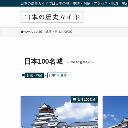
日本の歴史ガイドでは日本の城・史跡・銅像（アクセス・地図・場
ホーム
お城・城跡
日本100名城
日本100名城
– category –
お城・城跡
日本100名城
日本100名城