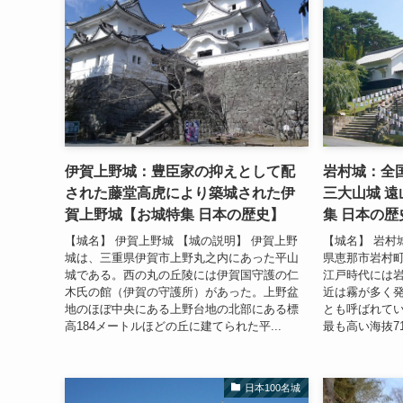
伊賀上野城：豊臣家の抑えとして配
岩村城：全
された藤堂高虎により築城された伊
三大山城 
賀上野城【お城特集 日本の歴史】
集 日本の歴
【城名】 伊賀上野城 【城の説明】 伊賀上野
【城名】 岩村
城は、三重県伊賀市上野丸之内にあった平山
県恵那市岩村
城である。西の丸の丘陵には伊賀国守護の仁
江戸時代には
木氏の館（伊賀の守護所）があった。上野盆
近は霧が多く
地のほぼ中央にある上野台地の北部にある標
とも呼ばれて
高184メートルほどの丘に建てられた平...
最も高い海抜71
日本100名城