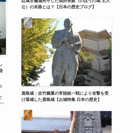
忍城を籠城死守した成田長親（のぼうの城 主人
公）の末路とは？【日本の歴史ブログ】
し
特
在
鹿島城：佐竹義重の常陸統一戦により攻撃を受
て
け落城した鹿島城【お城特集 日本の歴史】
の一
、