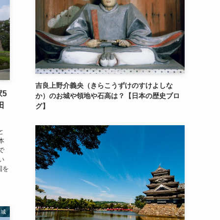
吉良上野介義央（きらこうずけのすけよしな
5
か）のお城や領地や石高は？【日本の歴史ブロ
田
グ】
と
本
で
い
国を
名城