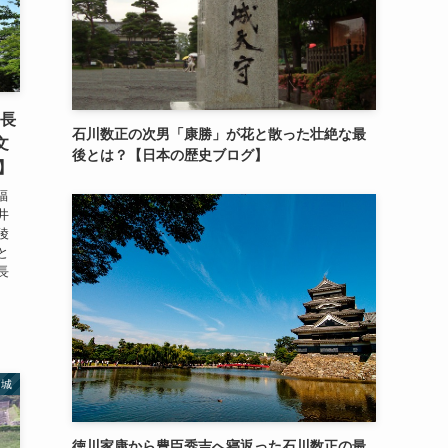
羽長
石川数正の次男「康勝」が花と散った壮絶な最
文
後とは？【日本の歴史ブログ】
】
福
井
陵
と
長
名城
徳川家康から豊臣秀吉へ寝返った石川数正の最