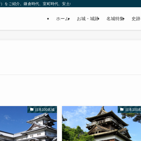
所）をご紹介。鎌倉時代、室町時代、安土桃山時代（戦国時代）、江戸時代と幅広
ホーム
お城・城跡
名城特集
史跡
日本100名城
日本100