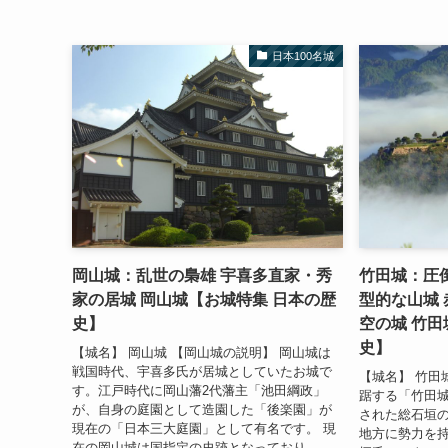
日本100名城
岡山城：乱世の梟雄 宇喜多直家・秀
竹田城：圧
家の居城 岡山城【お城特集 日本の歴
型的な山城
史】
空の城 竹田
史】
【城名】 岡山城 【岡山城の説明】 岡山城は
戦国時代、宇喜多氏が居城としていたお城で
【城名】 竹田
す。江戸時代に岡山藩2代藩主「池田綱政」
踞する「竹田
が、自身の庭園として造園した「後楽園」が
された総石垣
現在の「日本三大庭園」として有名です。 現
地方に勢力を
在の岡山城は国指定の史跡となっており...