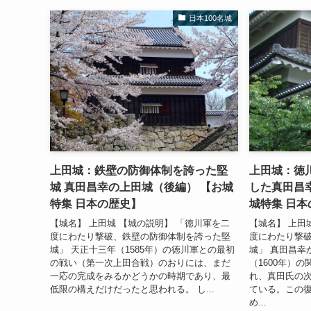
日本100名城
上田城：鉄壁の防御体制を誇った堅
上田城：徳
城 真田昌幸の上田城（後編） 【お城
した真田昌
特集 日本の歴史】
城特集 日本
【城名】 上田城 【城の説明】 「徳川軍を二
【城名】 上田
度にわたり撃破、鉄壁の防御体制を誇った堅
度にわたり撃
城」 天正十三年（1585年）の徳川軍との最初
城」 真田昌幸
の戦い（第一次上田合戦）のおりには、まだ
（1600年）
一応の完成をみるかどうかの時期であり、最
れ、真田氏の
低限の構えだけだったと思われる。 し...
ている。この
め...