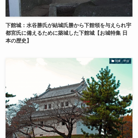
下館城：水谷勝氏が結城氏勝から下館領を与えられ宇
都宮氏に備えるために築城した下館城【お城特集 日
本の歴史】
関東・甲信