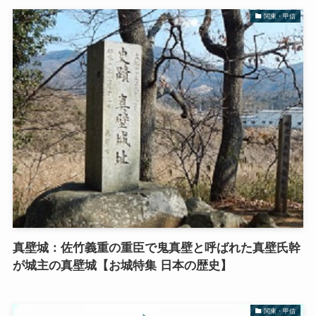
関東・甲信
真壁城：佐竹義重の重臣で鬼真壁と呼ばれた真壁氏幹
が城主の真壁城【お城特集 日本の歴史】
関東・甲信