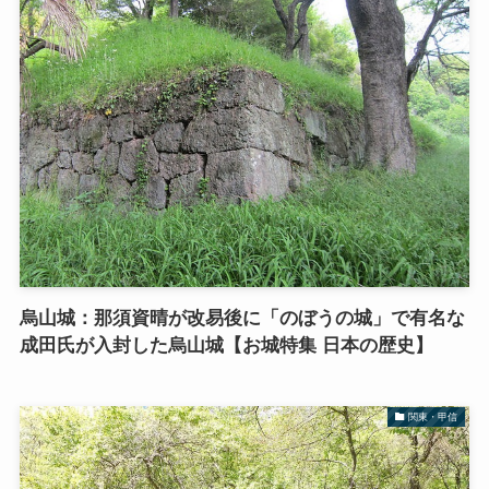
烏山城：那須資晴が改易後に「のぼうの城」で有名な
成田氏が入封した烏山城【お城特集 日本の歴史】
関東・甲信