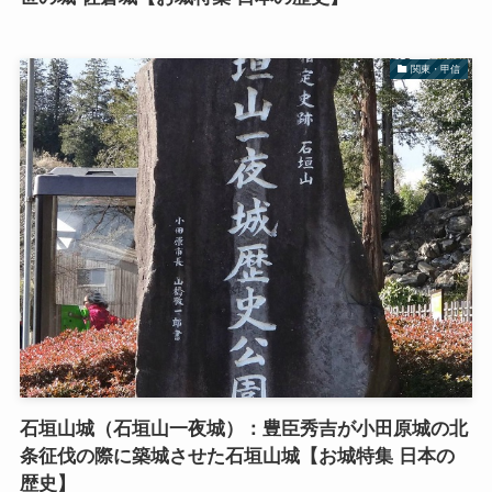
関東・甲信
石垣山城（石垣山一夜城）：豊臣秀吉が小田原城の北
条征伐の際に築城させた石垣山城【お城特集 日本の
歴史】