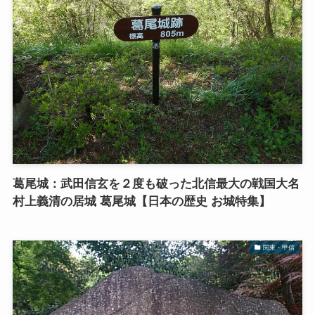
葛尾城：武田信玄を２度も破った北信最大の戦国大名
村上義清の居城 葛尾城【日本の歴史 お城特集】
関東・甲信