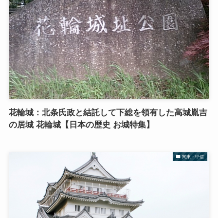
花輪城：北条氏政と結託して下総を領有した高城胤吉
の居城 花輪城【日本の歴史 お城特集】
関東・甲信