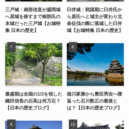
三戸城：南部信直が盛岡城
臼井城：戦国期に臼井氏か
へ居城を移すまで南部氏の
ら原氏へと城主が変わり北
本城だった三戸城【お城特
条征伐の際に落城した臼井
集 日本の歴史】
城【お城特集 日本の歴史】
最盛期は全国の1/3を領した
徳川家康から豊臣秀吉へ寝
織田信長の石高は何万石？
返った石川数正の最後と
【日本の歴史ブログ】
は？【日本の歴史ブログ】