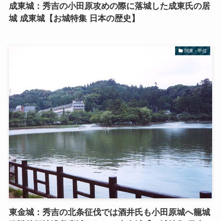
成東城：秀吉の小田原攻めの際に落城した成東氏の居
城 成東城【お城特集 日本の歴史】
関東・甲信
東金城：秀吉の北条征伐では酒井氏も小田原城へ籠城