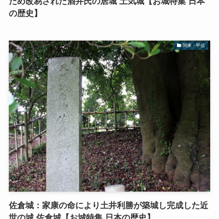
ため改易された酒井氏の居城 土気城【お城特集 日本
の歴史】
関東・甲信
佐倉城：家康の命により土井利勝が築城し完成した近
世の城 佐倉城【お城特集 日本の歴史】