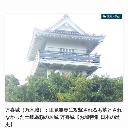
関東・甲信
万喜城（万木城）：里見義堯に攻撃されるも落とされ
なかった土岐為頼の居城 万喜城【お城特集 日本の歴
史】