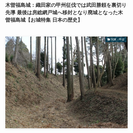
木曽福島城：織田家の甲州征伐では武田勝頼を裏切り
先導 最後は房総網戸城へ移封となり廃城となった木
曽福島城【お城特集 日本の歴史】
関東・甲信