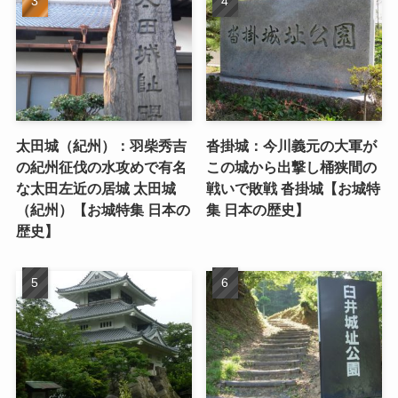
太田城（紀州）：羽柴秀吉
沓掛城：今川義元の大軍が
の紀州征伐の水攻めで有名
この城から出撃し桶狭間の
な太田左近の居城 太田城
戦いで敗戦 沓掛城【お城特
（紀州）【お城特集 日本の
集 日本の歴史】
歴史】