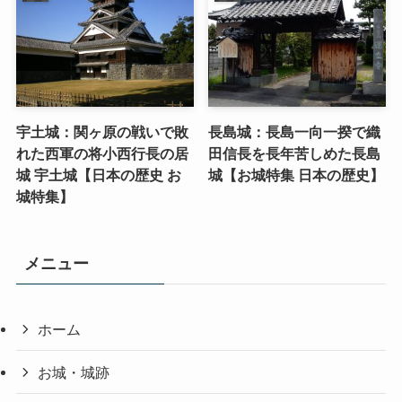
宇土城：関ヶ原の戦いで敗
長島城：長島一向一揆で織
れた西軍の将小西行長の居
田信長を長年苦しめた長島
城 宇土城【日本の歴史 お
城【お城特集 日本の歴史】
城特集】
メニュー
ホーム
お城・城跡