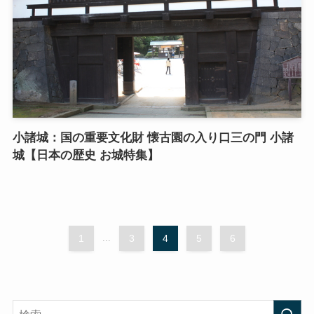
小諸城：国の重要文化財 懐古園の入り口三の門 小諸
城【日本の歴史 お城特集】
1
...
3
4
5
6