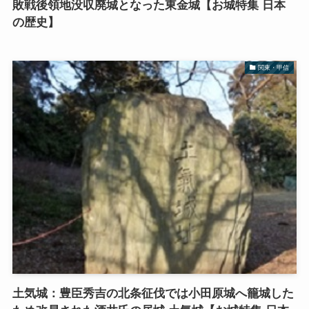
敗戦後領地没収廃城となった東金城【お城特集 日本
の歴史】
関東・甲信
土気城：豊臣秀吉の北条征伐では小田原城へ籠城した