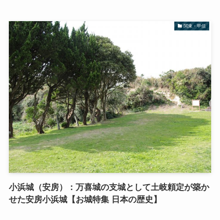
関東・甲信
小浜城（安房）：万喜城の支城として土岐頼定が築か
せた安房小浜城【お城特集 日本の歴史】