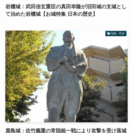
岩櫃城：武田信玄重臣の真田幸隆が沼田城の支城とし
て治めた岩櫃城【お城特集 日本の歴史】
関東・甲信
鹿島城：佐竹義重の常陸統一戦により攻撃を受け落城