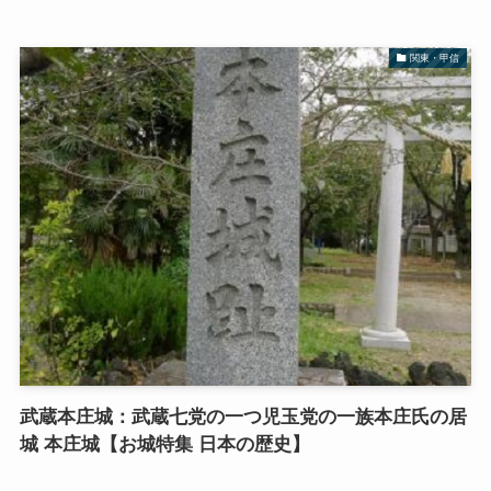
関東・甲信
武蔵本庄城：武蔵七党の一つ児玉党の一族本庄氏の居
城 本庄城【お城特集 日本の歴史】