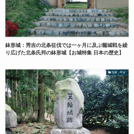
鉢形城：秀吉の北条征伐では一ヶ月に及ぶ籠城戦を繰
り広げた北条氏邦の鉢形城【お城特集 日本の歴史】
関東・甲信