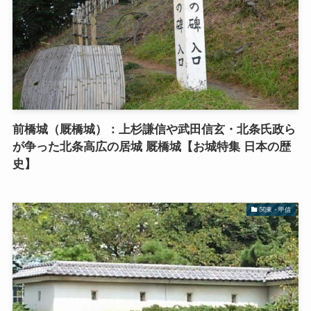
前橋城（厩橋城）：上杉謙信や武田信玄・北条氏政ら
が争った北条高広の居城 厩橋城【お城特集 日本の歴
史】
関東・甲信