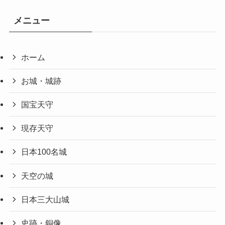
メニュー
ホーム
お城・城跡
国宝天守
現存天守
日本100名城
天空の城
日本三大山城
史跡・銅像