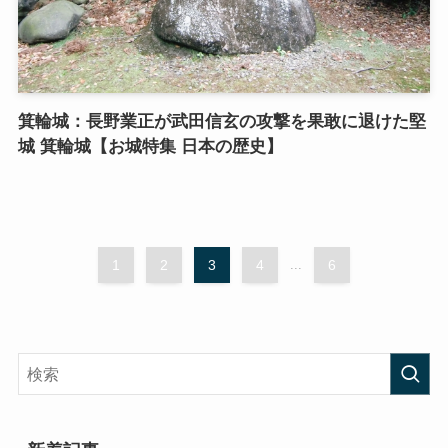
箕輪城：長野業正が武田信玄の攻撃を果敢に退けた堅
城 箕輪城【お城特集 日本の歴史】
1
2
3
4
...
6