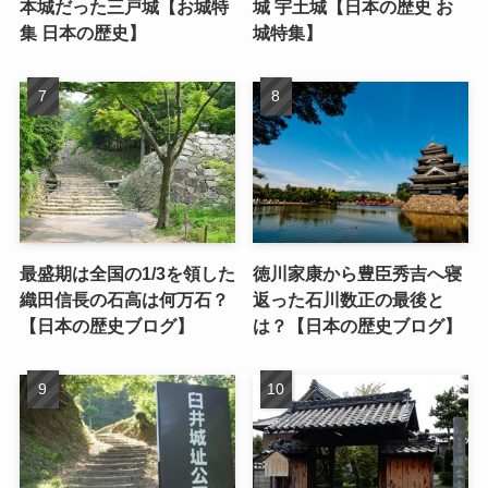
本城だった三戸城【お城特
城 宇土城【日本の歴史 お
集 日本の歴史】
城特集】
最盛期は全国の1/3を領した
徳川家康から豊臣秀吉へ寝
織田信長の石高は何万石？
返った石川数正の最後と
【日本の歴史ブログ】
は？【日本の歴史ブログ】