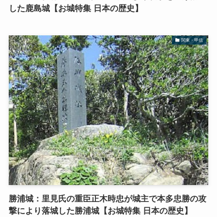
した鹿島城【お城特集 日本の歴史】
関東・甲信
勝浦城：里見氏の重臣正木時忠が城主で本多忠勝の攻
撃により落城した勝浦城【お城特集 日本の歴史】