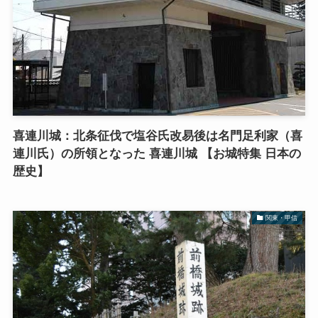
喜連川城：北条征伐で塩谷氏改易後は名門足利家（喜
連川氏）の所領となった 喜連川城 【お城特集 日本の
歴史】
関東・甲信