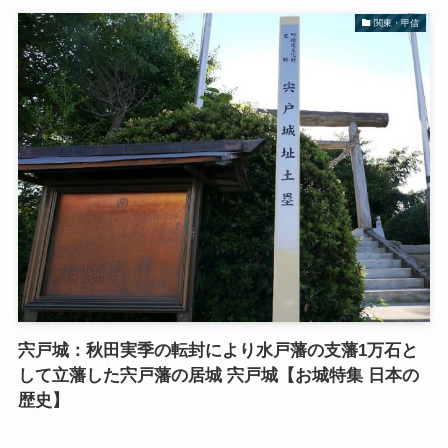
関東・甲信
宍戸城：秋田実季の転封により水戸藩の支藩1万石と
して立藩した宍戸藩の居城 宍戸城【お城特集 日本の
歴史】