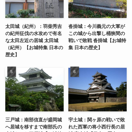
太田城（紀州）：羽柴秀吉
沓掛城：今川義元の大軍が
の紀州征伐の水攻めで有名
この城から出撃し桶狭間の
な太田左近の居城 太田城
戦いで敗戦 沓掛城【お城特
（紀州）【お城特集 日本の
集 日本の歴史】
歴史】
三戸城：南部信直が盛岡城
宇土城：関ヶ原の戦いで敗
へ居城を移すまで南部氏の
れた西軍の将小西行長の居