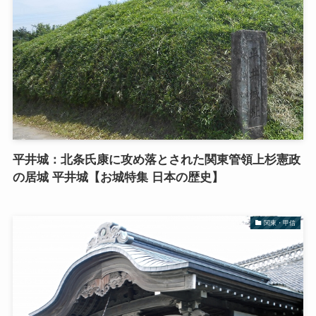
平井城：北条氏康に攻め落とされた関東管領上杉憲政
の居城 平井城【お城特集 日本の歴史】
関東・甲信