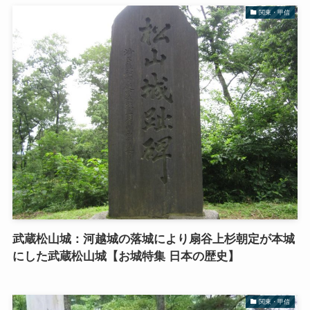
関東・甲信
武蔵松山城：河越城の落城により扇谷上杉朝定が本城
にした武蔵松山城【お城特集 日本の歴史】
関東・甲信