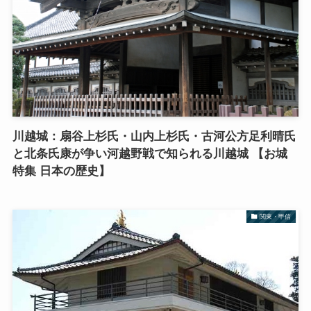
川越城：扇谷上杉氏・山内上杉氏・古河公方足利晴氏
と北条氏康が争い河越野戦で知られる川越城 【お城
特集 日本の歴史】
関東・甲信