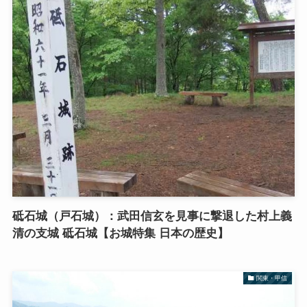
砥石城（戸石城）：武田信玄を見事に撃退した村上義
清の支城 砥石城【お城特集 日本の歴史】
関東・甲信