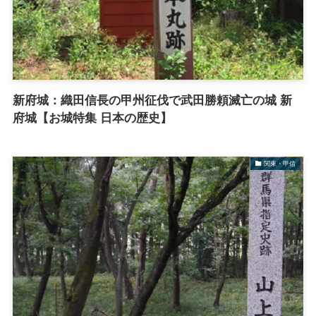
新府城：織田信長の甲州征伐で武田勝頼滅亡の城 新
府城【お城特集 日本の歴史】
関東・甲信