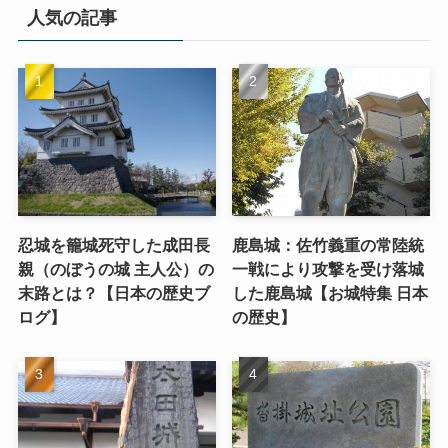
人気の記事
忍城を籠城死守した成田長
鹿島城：佐竹義重の常陸統
親（のぼうの城 主人公）の
一戦により攻撃を受け落城
末路とは？【日本の歴史ブ
した鹿島城【お城特集 日本
ログ】
の歴史】