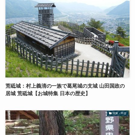
荒砥城：村上義清の一族で葛尾城の支城 山田国政の
居城 荒砥城【お城特集 日本の歴史】
関東・甲信