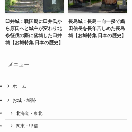
臼井城：戦国期に臼井氏か
長島城：長島一向一揆で織
ら原氏へと城主が変わり北
田信長を長年苦しめた長島
条征伐の際に落城した臼井
城【お城特集 日本の歴史】
城【お城特集 日本の歴史】
メニュー
ホーム
お城・城跡
北海道・東北
関東・甲信