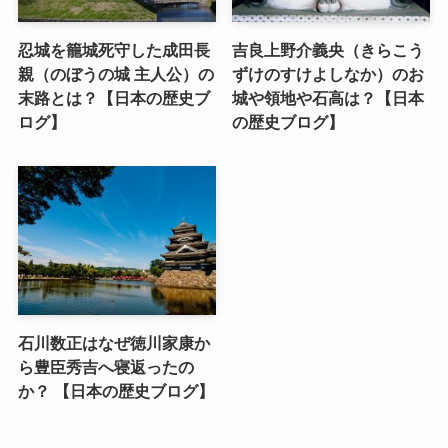
忍城を籠城死守した成田長
吉良上野介義央（きらこう
親（のぼうの城 主人公）の
ずけのすけよしなか）のお
末路とは？【日本の歴史ブ
城や領地や石高は？【日本
ログ】
の歴史ブログ】
石川数正はなぜ徳川家康か
ら豊臣秀吉へ寝返ったの
か？ 【日本の歴史ブログ】