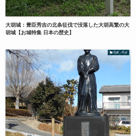
大胡城：豊臣秀吉の北条征伐で没落した大胡高繁の大
胡城【お城特集 日本の歴史】
関東・甲信