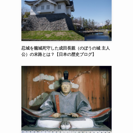
忍城を籠城死守した成田長親（のぼうの城 主人
公）の末路とは？【日本の歴史ブログ】