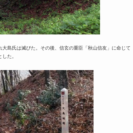
れ大島氏は滅びた。その後、信玄の重臣「秋山信友」に命じて
とした。