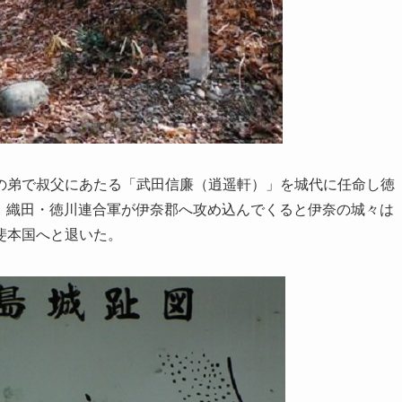
の弟で叔父にあたる「武田信廉（逍遥軒）」を城代に任命し徳
3月、織田・徳川連合軍が伊奈郡へ攻め込んでくると伊奈の城々は
斐本国へと退いた。