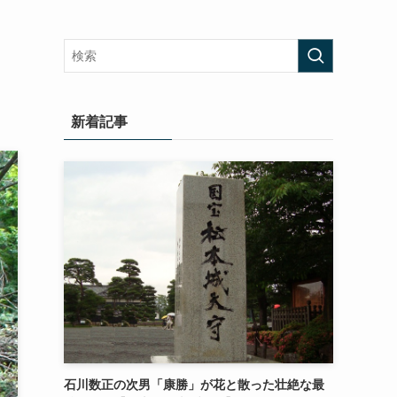
新着記事
石川数正の次男「康勝」が花と散った壮絶な最