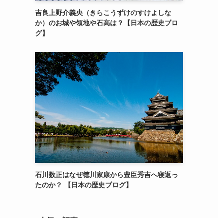
吉良上野介義央（きらこうずけのすけよしな
か）のお城や領地や石高は？【日本の歴史ブロ
グ】
石川数正はなぜ徳川家康から豊臣秀吉へ寝返っ
たのか？ 【日本の歴史ブログ】