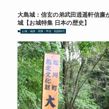
大島城：信玄の弟武田逍遥軒信廉
城【お城特集 日本の歴史】
お城・城跡
関東・甲信
戦国時代