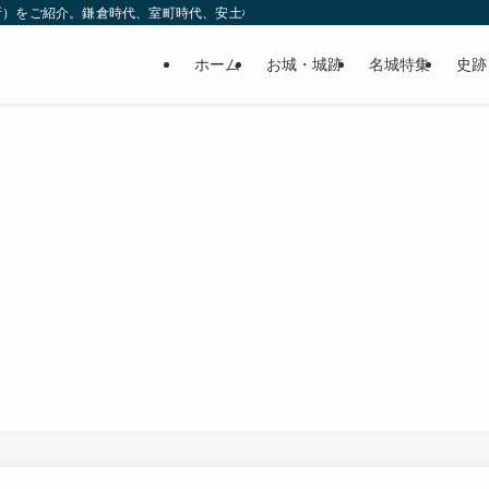
所）をご紹介。鎌倉時代、室町時代、安土桃山時代（戦国時代）、江戸時代と幅広
ホーム
お城・城跡
名城特集
史跡