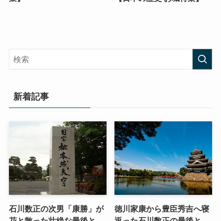
新着記事
石川数正の次男「康勝」が
徳川家康から豊臣秀吉へ寝
花と散った壮絶な最後と
返った石川数正の最後と