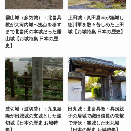
霧山城（多気城）：北畠具
上田城：真田昌幸が築城し
教が大河内城へ拠点を移す
徳川軍を散々苦しめた上田
まで北畠氏の本城だった霧
城【お城特集 日本の歴史】
山城【お城特集 日本の歴
史】
波切城（波切砦）：九鬼嘉
田丸城：北畠具教・具房親
隆が田城城の支城とした波
子の居城で織田信長の攻撃
切城【日本の歴史 お城特
で降伏・開城した田丸城
集】
【日本の歴史 お城特集】