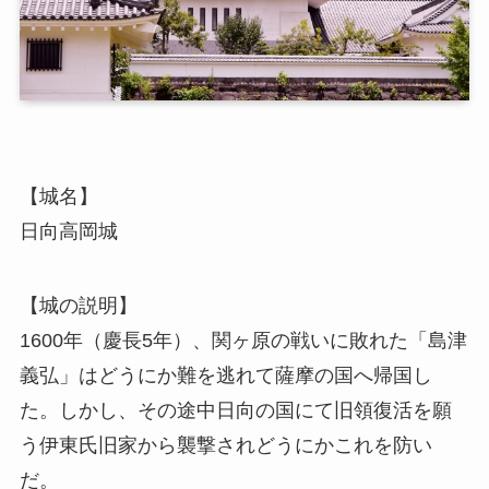
【城名】
日向高岡城
【城の説明】
1600年（慶長5年）、関ヶ原の戦いに敗れた「島津
義弘」はどうにか難を逃れて薩摩の国へ帰国し
た。しかし、その途中日向の国にて旧領復活を願
う伊東氏旧家から襲撃されどうにかこれを防い
だ。