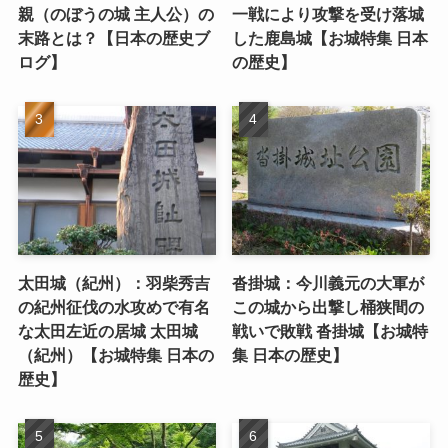
親（のぼうの城 主人公）の
一戦により攻撃を受け落城
末路とは？【日本の歴史ブ
した鹿島城【お城特集 日本
ログ】
の歴史】
太田城（紀州）：羽柴秀吉
沓掛城：今川義元の大軍が
の紀州征伐の水攻めで有名
この城から出撃し桶狭間の
な太田左近の居城 太田城
戦いで敗戦 沓掛城【お城特
（紀州）【お城特集 日本の
集 日本の歴史】
歴史】