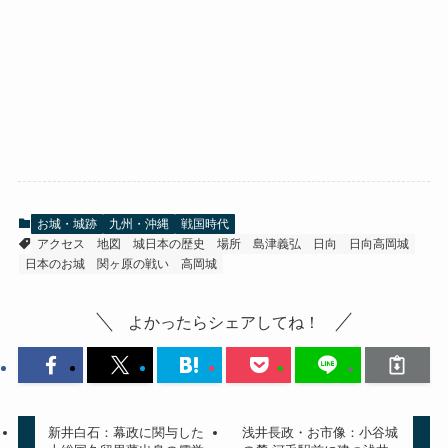
お城・城跡
九州・沖縄
戦国時代
アクセス
地図
城日本の歴史
場所
島津義弘
日向
日向高岡城
日本のお城
関ヶ原の戦い
高岡城
よかったらシェアしてね！
新井白石：幕政に関与した
浅井長政・お市像：小谷城