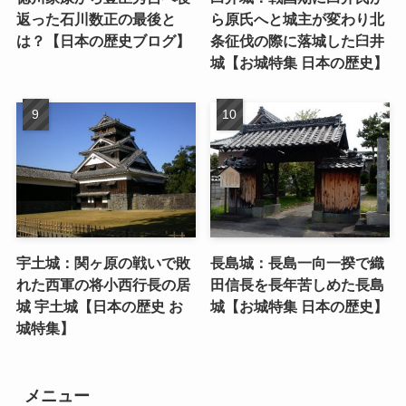
返った石川数正の最後と
ら原氏へと城主が変わり北
は？【日本の歴史ブログ】
条征伐の際に落城した臼井
城【お城特集 日本の歴史】
宇土城：関ヶ原の戦いで敗
長島城：長島一向一揆で織
れた西軍の将小西行長の居
田信長を長年苦しめた長島
城 宇土城【日本の歴史 お
城【お城特集 日本の歴史】
城特集】
メニュー