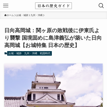
ホーム
お城・城跡
九州・沖縄
日向高岡城：関ヶ原の敗戦後に伊東氏よ
り襲撃 国境固めに島津義弘が築いた日向
高岡城【お城特集 日本の歴史】
お城・城跡
九州・沖縄
戦国時代