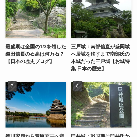
最盛期は全国の1/3を領した
三戸城：南部信直が盛岡城
織田信長の石高は何万石？
へ居城を移すまで南部氏の
【日本の歴史ブログ】
本城だった三戸城【お城特
集 日本の歴史】
徳川家康から豊臣秀吉へ寝
臼井城：戦国期に臼井氏か