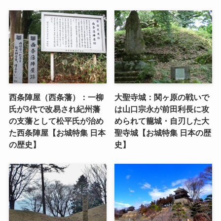
西条陣屋（西条藩）：一柳
大聖寺城：関ヶ原の戦いで
氏が3代で改易され紀州藩
は山口宗永が前田利長に攻
の支藩として松平氏が治め
められて籠城・自刃した大
た西条陣屋【お城特集 日本
聖寺城【お城特集 日本の歴
の歴史】
史】