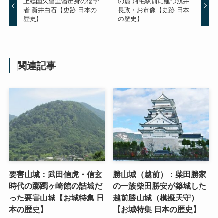
上総国久留里藩出身の儒学
の麓 河毛駅前に建つ浅井
者 新井白石【史跡 日本の
長政・お市像【史跡 日本
歴史】
の歴史】
関連記事
要害山城：武田信虎・信玄
勝山城（越前）：柴田勝家
時代の躑躅ヶ崎館の詰城だ
の一族柴田勝安が築城した
った要害山城【お城特集 日
越前勝山城（模擬天守）
本の歴史】
【お城特集 日本の歴史】