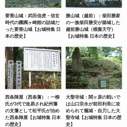
要害山城：武田信虎・信玄
勝山城（越前）：柴田勝家
時代の躑躅ヶ崎館の詰城だ
の一族柴田勝安が築城した
った要害山城【お城特集 日
越前勝山城（模擬天守）
本の歴史】
【お城特集 日本の歴史】
西条陣屋（西条藩）：一柳
大聖寺城：関ヶ原の戦いで
氏が3代で改易され紀州藩
は山口宗永が前田利長に攻
の支藩として松平氏が治め
められて籠城・自刃した大
た西条陣屋【お城特集 日本
聖寺城【お城特集 日本の歴
の歴史】
史】