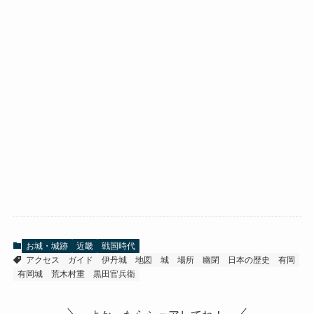
お城・城跡
近畿
戦国時代
アクセス
ガイド
伊丹城
地図
城
場所
幽閉
日本の歴史
有岡
有岡城
荒木村重
黒田官兵衛