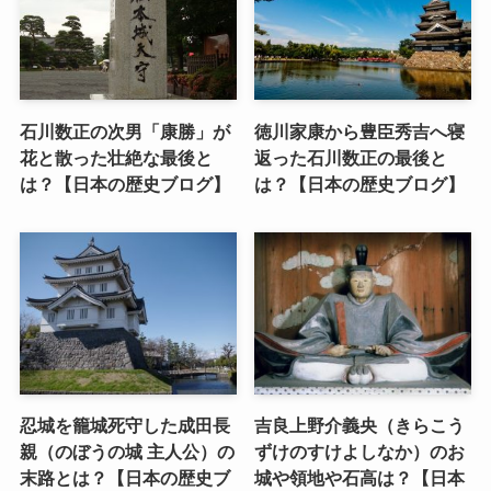
石川数正の次男「康勝」が
徳川家康から豊臣秀吉へ寝
花と散った壮絶な最後と
返った石川数正の最後と
は？【日本の歴史ブログ】
は？【日本の歴史ブログ】
忍城を籠城死守した成田長
吉良上野介義央（きらこう
親（のぼうの城 主人公）の
ずけのすけよしなか）のお
末路とは？【日本の歴史ブ
城や領地や石高は？【日本