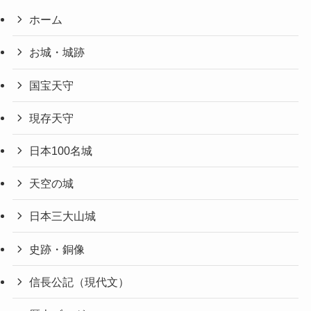
ホーム
お城・城跡
国宝天守
現存天守
日本100名城
天空の城
日本三大山城
史跡・銅像
信長公記（現代文）