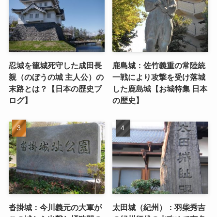
忍城を籠城死守した成田長
鹿島城：佐竹義重の常陸統
親（のぼうの城 主人公）の
一戦により攻撃を受け落城
末路とは？【日本の歴史ブ
した鹿島城【お城特集 日本
ログ】
の歴史】
沓掛城：今川義元の大軍が
太田城（紀州）：羽柴秀吉