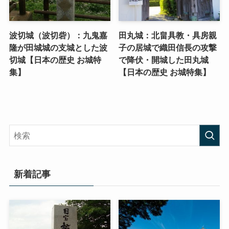
波切城（波切砦）：九鬼嘉
田丸城：北畠具教・具房親
隆が田城城の支城とした波
子の居城で織田信長の攻撃
切城【日本の歴史 お城特
で降伏・開城した田丸城
集】
【日本の歴史 お城特集】
新着記事