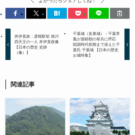
よかったらシェアしてね！
千葉城（亥鼻城）：千葉常
井伊直政：彦根駅前 徳川
胤が源頼朝の挙兵に呼応
四天王の一人 井伊直政像
戦国時代初期まで栄えた千
【日本の歴史 史跡
葉氏 千葉城 【日本の歴史
（像）】
お城特集】
関連記事