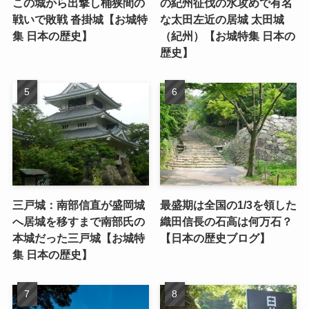
この城から出撃し桶狭間の
の紀州征伐の水攻めで有名
戦いで敗戦 沓掛城【お城特
な太田左近の居城 太田城
集 日本の歴史】
（紀州）【お城特集 日本の
歴史】
三戸城：南部信直が盛岡城
最盛期は全国の1/3を領した
へ居城を移すまで南部氏の
織田信長の石高は何万石？
本城だった三戸城【お城特
【日本の歴史ブログ】
集 日本の歴史】