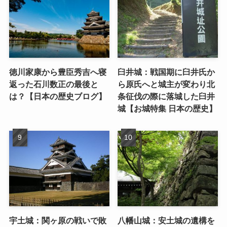
徳川家康から豊臣秀吉へ寝
臼井城：戦国期に臼井氏か
返った石川数正の最後と
ら原氏へと城主が変わり北
は？【日本の歴史ブログ】
条征伐の際に落城した臼井
城【お城特集 日本の歴史】
宇土城：関ヶ原の戦いで敗
八幡山城：安土城の遺構を