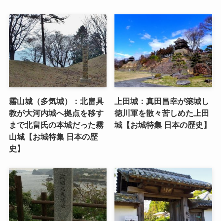
霧山城（多気城）：北畠具
上田城：真田昌幸が築城し
教が大河内城へ拠点を移す
徳川軍を散々苦しめた上田
まで北畠氏の本城だった霧
城【お城特集 日本の歴史】
山城【お城特集 日本の歴
史】