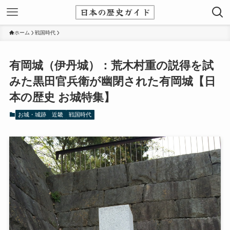
ホーム
戦国時代
有岡城（伊丹城）：荒木村重の説得を試
みた黒田官兵衛が幽閉された有岡城【日
本の歴史 お城特集】
お城・城跡
近畿
戦国時代