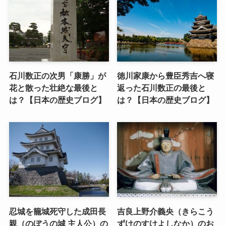
石川数正の次男「康勝」が
徳川家康から豊臣秀吉へ寝
花と散った壮絶な最後と
返った石川数正の最後と
は？【日本の歴史ブログ】
は？【日本の歴史ブログ】
忍城を籠城死守した成田長
吉良上野介義央（きらこう
親（のぼうの城 主人公）の
ずけのすけよしなか）のお