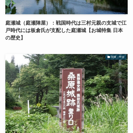
庭瀬城（庭瀬陣屋）：戦国時代は三村元親の支城で江
戸時代には板倉氏が支配した庭瀬城【お城特集 日本
の歴史】
関東・甲信