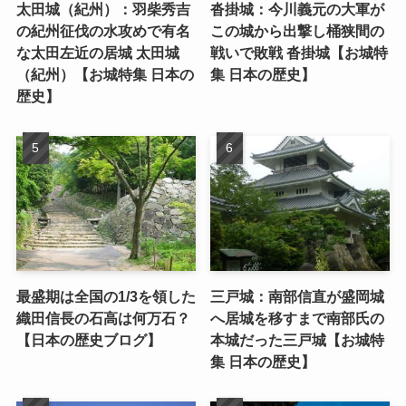
太田城（紀州）：羽柴秀吉
沓掛城：今川義元の大軍が
の紀州征伐の水攻めで有名
この城から出撃し桶狭間の
な太田左近の居城 太田城
戦いで敗戦 沓掛城【お城特
（紀州）【お城特集 日本の
集 日本の歴史】
歴史】
最盛期は全国の1/3を領した
三戸城：南部信直が盛岡城
織田信長の石高は何万石？
へ居城を移すまで南部氏の
【日本の歴史ブログ】
本城だった三戸城【お城特
集 日本の歴史】