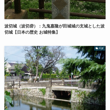
波切城（波切砦）：九鬼嘉隆が田城城の支城とした波
切城【日本の歴史 お城特集】
中国