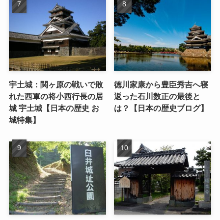
宇土城：関ヶ原の戦いで敗
徳川家康から豊臣秀吉へ寝
れた西軍の将小西行長の居
返った石川数正の最後と
城 宇土城【日本の歴史 お
は？【日本の歴史ブログ】
城特集】