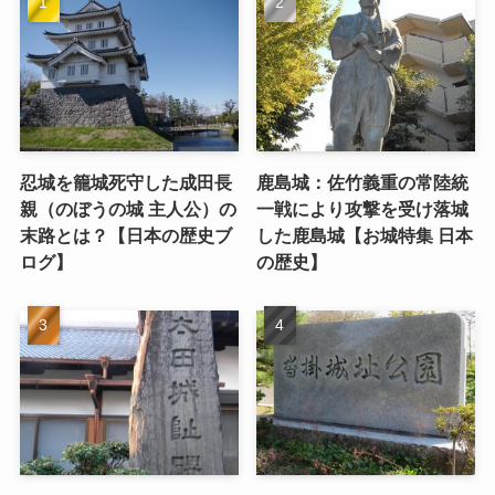
忍城を籠城死守した成田長
鹿島城：佐竹義重の常陸統
親（のぼうの城 主人公）の
一戦により攻撃を受け落城
末路とは？【日本の歴史ブ
した鹿島城【お城特集 日本
ログ】
の歴史】