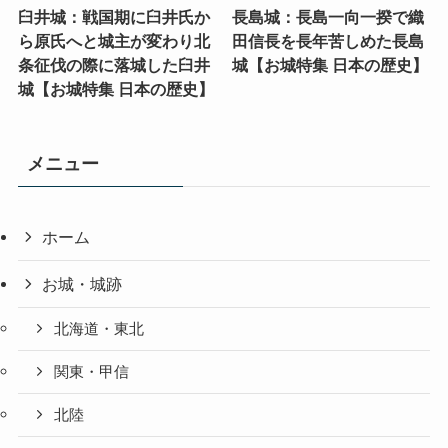
臼井城：戦国期に臼井氏か
長島城：長島一向一揆で織
ら原氏へと城主が変わり北
田信長を長年苦しめた長島
条征伐の際に落城した臼井
城【お城特集 日本の歴史】
城【お城特集 日本の歴史】
メニュー
ホーム
お城・城跡
北海道・東北
関東・甲信
北陸