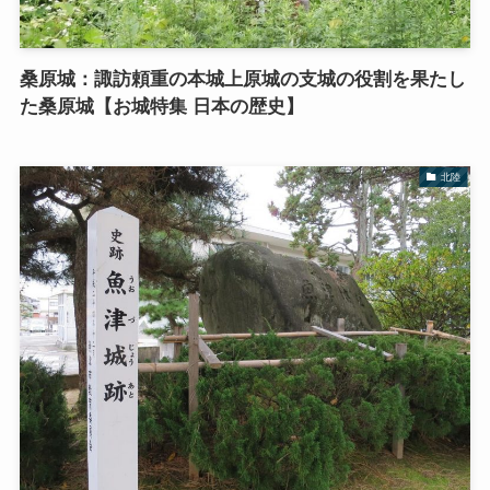
桑原城：諏訪頼重の本城上原城の支城の役割を果たし
た桑原城【お城特集 日本の歴史】
北陸