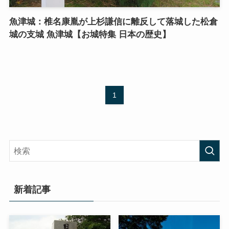
魚津城：椎名康胤が上杉謙信に離反して落城した松倉
城の支城 魚津城【お城特集 日本の歴史】
1
新着記事