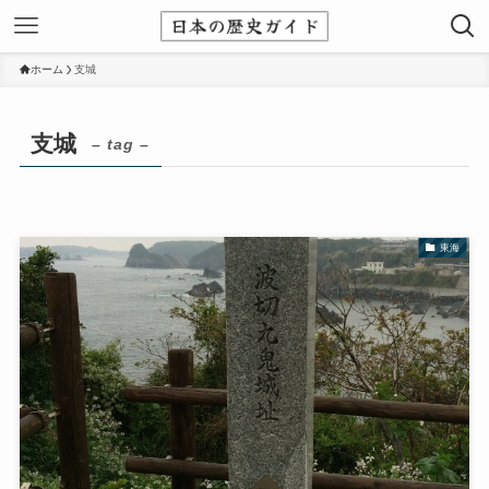
ホーム
支城
支城
– tag –
東海