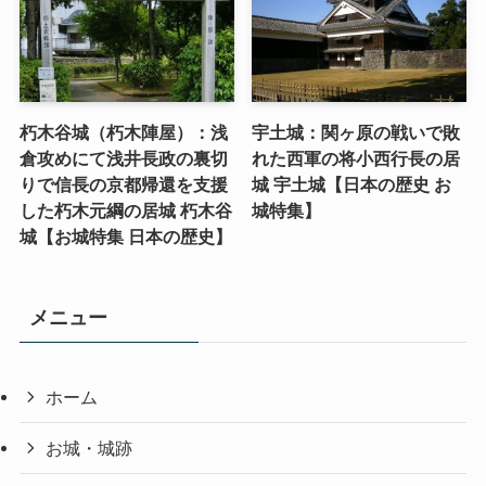
朽木谷城（朽木陣屋）：浅
宇土城：関ヶ原の戦いで敗
倉攻めにて浅井長政の裏切
れた西軍の将小西行長の居
りで信長の京都帰還を支援
城 宇土城【日本の歴史 お
した朽木元綱の居城 朽木谷
城特集】
城【お城特集 日本の歴史】
メニュー
ホーム
お城・城跡