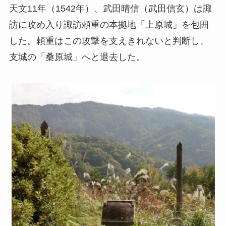
天文11年（1542年）、武田晴信（武田信玄）は諏
訪に攻め入り諏訪頼重の本拠地「上原城」を包囲
した。頼重はこの攻撃を支えきれないと判断し、
支城の「桑原城」へと退去した。