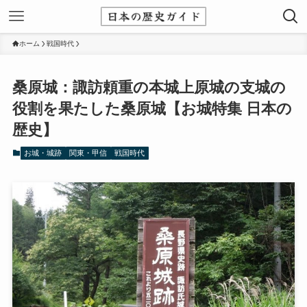
ホーム
戦国時代
桑原城：諏訪頼重の本城上原城の支城の
役割を果たした桑原城【お城特集 日本の
歴史】
お城・城跡
関東・甲信
戦国時代