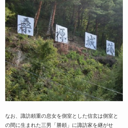
なお、諏訪頼重の息女を側室とした信玄は側室と
の間に生まれた三男「勝頼」に諏訪家を継がせ