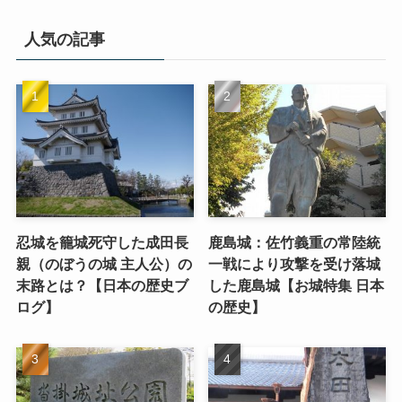
人気の記事
忍城を籠城死守した成田長
鹿島城：佐竹義重の常陸統
親（のぼうの城 主人公）の
一戦により攻撃を受け落城
末路とは？【日本の歴史ブ
した鹿島城【お城特集 日本
ログ】
の歴史】