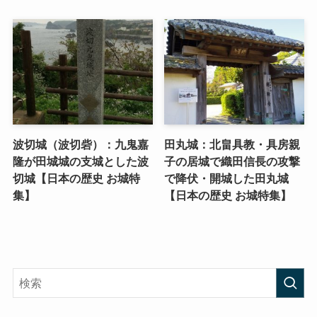
波切城（波切砦）：九鬼嘉
田丸城：北畠具教・具房親
隆が田城城の支城とした波
子の居城で織田信長の攻撃
切城【日本の歴史 お城特
で降伏・開城した田丸城
集】
【日本の歴史 お城特集】