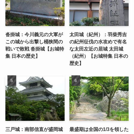
沓掛城：今川義元の大軍が
太田城（紀州）：羽柴秀吉
この城から出撃し桶狭間の
の紀州征伐の水攻めで有名
戦いで敗戦 沓掛城【お城特
な太田左近の居城 太田城
集 日本の歴史】
（紀州）【お城特集 日本の
歴史】
三戸城：南部信直が盛岡城
最盛期は全国の1/3を領した