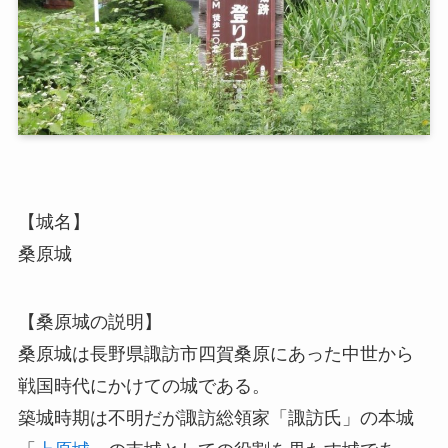
【城名】
桑原城
【桑原城の説明】
桑原城は長野県諏訪市四賀桑原にあった中世から
戦国時代にかけての城である。
築城時期は不明だが諏訪総領家「諏訪氏」の本城