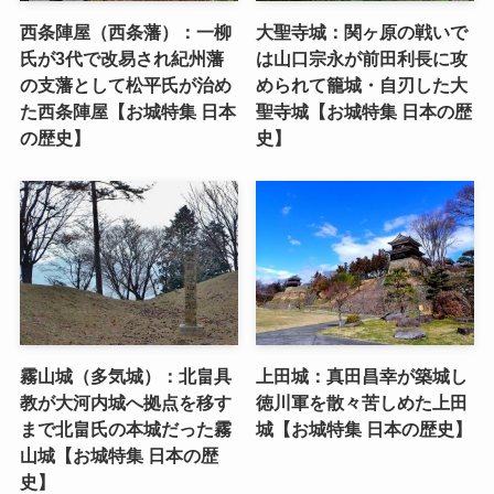
西条陣屋（西条藩）：一柳
大聖寺城：関ヶ原の戦いで
氏が3代で改易され紀州藩
は山口宗永が前田利長に攻
の支藩として松平氏が治め
められて籠城・自刃した大
た西条陣屋【お城特集 日本
聖寺城【お城特集 日本の歴
の歴史】
史】
霧山城（多気城）：北畠具
上田城：真田昌幸が築城し
教が大河内城へ拠点を移す
徳川軍を散々苦しめた上田
まで北畠氏の本城だった霧
城【お城特集 日本の歴史】
山城【お城特集 日本の歴
史】