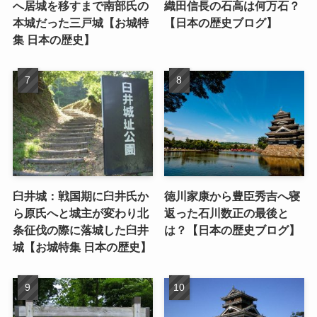
へ居城を移すまで南部氏の
織田信長の石高は何万石？
本城だった三戸城【お城特
【日本の歴史ブログ】
集 日本の歴史】
臼井城：戦国期に臼井氏か
徳川家康から豊臣秀吉へ寝
ら原氏へと城主が変わり北
返った石川数正の最後と
条征伐の際に落城した臼井
は？【日本の歴史ブログ】
城【お城特集 日本の歴史】