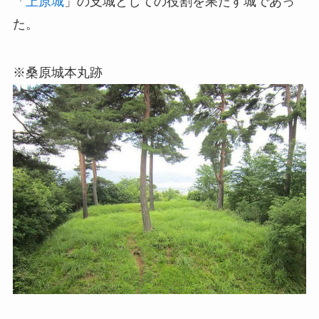
「
上原城
」の支城としての役割を果たす城であっ
た。
※桑原城本丸跡