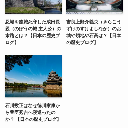
忍城を籠城死守した成田長
吉良上野介義央（きらこう
親（のぼうの城 主人公）の
ずけのすけよしなか）のお
末路とは？【日本の歴史ブ
城や領地や石高は？【日本
ログ】
の歴史ブログ】
石川数正はなぜ徳川家康か
ら豊臣秀吉へ寝返ったの
か？ 【日本の歴史ブログ】