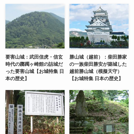
要害山城：武田信虎・信玄
勝山城（越前）：柴田勝家
時代の躑躅ヶ崎館の詰城だ
の一族柴田勝安が築城した
った要害山城【お城特集 日
越前勝山城（模擬天守）
本の歴史】
【お城特集 日本の歴史】