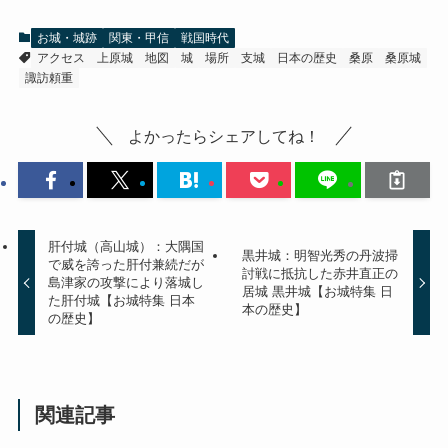
お城・城跡
関東・甲信
戦国時代
アクセス
上原城
地図
城
場所
支城
日本の歴史
桑原
桑原城
諏訪頼重
よかったらシェアしてね！
肝付城（高山城）：大隅国
黒井城：明智光秀の丹波掃
で威を誇った肝付兼続だが
討戦に抵抗した赤井直正の
島津家の攻撃により落城し
居城 黒井城【お城特集 日
た肝付城【お城特集 日本
本の歴史】
の歴史】
関連記事