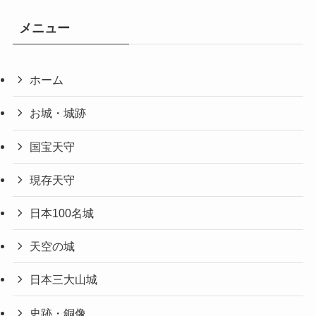
メニュー
ホーム
お城・城跡
国宝天守
現存天守
日本100名城
天空の城
日本三大山城
史跡・銅像