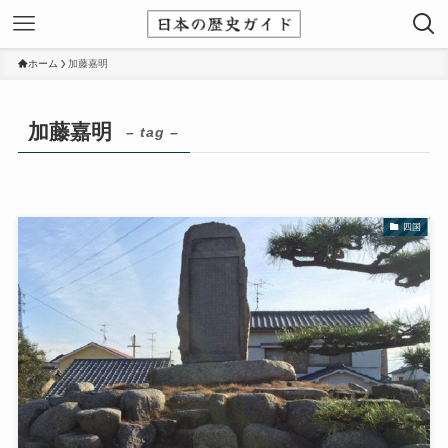
ホーム
加藤嘉明
加藤嘉明
– tag –
四国