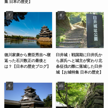
集 日本の歴史】
徳川家康から豊臣秀吉へ寝
臼井城：戦国期に臼井氏か
返った石川数正の最後と
ら原氏へと城主が変わり北
は？【日本の歴史ブログ】
条征伐の際に落城した臼井
城【お城特集 日本の歴史】