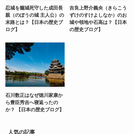
忍城を籠城死守した成田長
吉良上野介義央（きらこう
親（のぼうの城 主人公）の
ずけのすけよしなか）のお
末路とは？【日本の歴史ブ
城や領地や石高は？【日本
ログ】
の歴史ブログ】
石川数正はなぜ徳川家康か
ら豊臣秀吉へ寝返ったの
か？ 【日本の歴史ブログ】
人気の記事