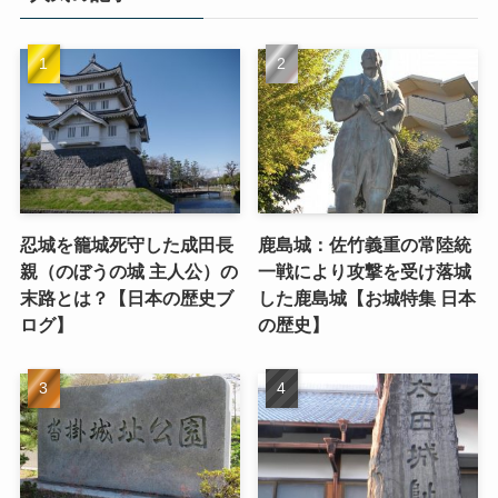
忍城を籠城死守した成田長
鹿島城：佐竹義重の常陸統
親（のぼうの城 主人公）の
一戦により攻撃を受け落城
末路とは？【日本の歴史ブ
した鹿島城【お城特集 日本
ログ】
の歴史】