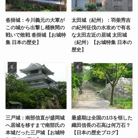
沓掛城：今川義元の大軍が
太田城（紀州）：羽柴秀吉
この城から出撃し桶狭間の
の紀州征伐の水攻めで有名
戦いで敗戦 沓掛城【お城特
な太田左近の居城 太田城
集 日本の歴史】
（紀州）【お城特集 日本の
歴史】
三戸城：南部信直が盛岡城
最盛期は全国の1/3を領した
へ居城を移すまで南部氏の
織田信長の石高は何万石？
本城だった三戸城【お城特
【日本の歴史ブログ】