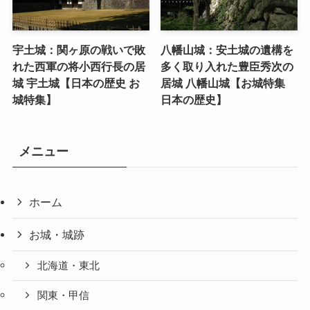
宇土城：関ヶ原の戦いで敗
八幡山城：安土城の遺構を
れた西軍の将小西行長の居
多く取り入れた豊臣秀次の
城 宇土城【日本の歴史 お
居城 八幡山城【お城特集
城特集】
日本の歴史】
メニュー
ホーム
お城・城跡
北海道・東北
関東・甲信