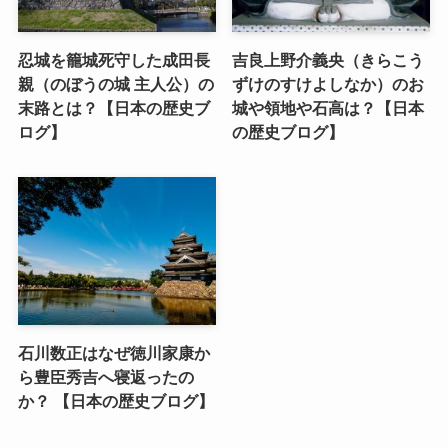
忍城を籠城死守した成田長
吉良上野介義央（きらこう
親（のぼうの城 主人公）の
ずけのすけよしなか）のお
末路とは？【日本の歴史ブ
城や領地や石高は？【日本
ログ】
の歴史ブログ】
石川数正はなぜ徳川家康か
ら豊臣秀吉へ寝返ったの
か？ 【日本の歴史ブログ】