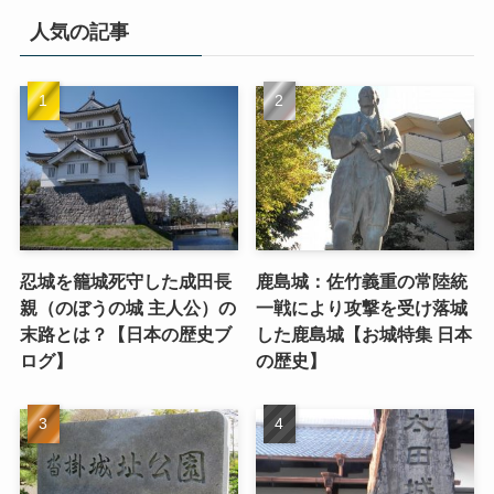
人気の記事
忍城を籠城死守した成田長
鹿島城：佐竹義重の常陸統
親（のぼうの城 主人公）の
一戦により攻撃を受け落城
末路とは？【日本の歴史ブ
した鹿島城【お城特集 日本
ログ】
の歴史】