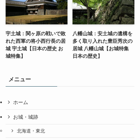
宇土城：関ヶ原の戦いで敗
八幡山城：安土城の遺構を
れた西軍の将小西行長の居
多く取り入れた豊臣秀次の
城 宇土城【日本の歴史 お
居城 八幡山城【お城特集
城特集】
日本の歴史】
メニュー
ホーム
お城・城跡
北海道・東北