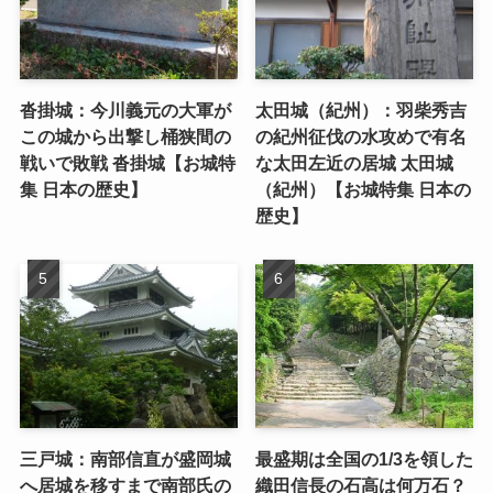
沓掛城：今川義元の大軍が
太田城（紀州）：羽柴秀吉
この城から出撃し桶狭間の
の紀州征伐の水攻めで有名
戦いで敗戦 沓掛城【お城特
な太田左近の居城 太田城
集 日本の歴史】
（紀州）【お城特集 日本の
歴史】
三戸城：南部信直が盛岡城
最盛期は全国の1/3を領した
へ居城を移すまで南部氏の
織田信長の石高は何万石？