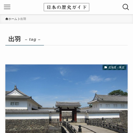
ホーム
出羽
出羽
– tag –
北海道・東北