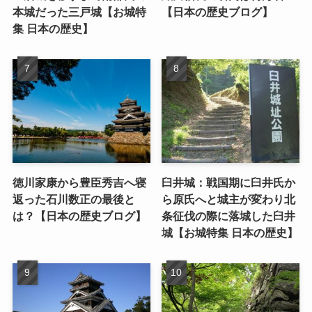
本城だった三戸城【お城特
【日本の歴史ブログ】
集 日本の歴史】
徳川家康から豊臣秀吉へ寝
臼井城：戦国期に臼井氏か
返った石川数正の最後と
ら原氏へと城主が変わり北
は？【日本の歴史ブログ】
条征伐の際に落城した臼井
城【お城特集 日本の歴史】