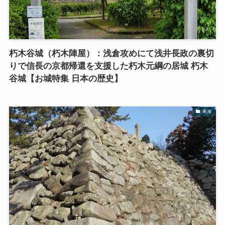
朽木谷城（朽木陣屋）：浅倉攻めにて浅井長政の裏切
りで信長の京都帰還を支援した朽木元綱の居城 朽木
谷城【お城特集 日本の歴史】
東海