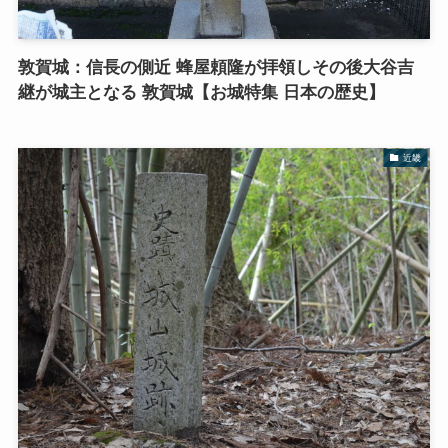
敦賀城：信長の側近 蜂屋頼隆が拝領しその後大谷吉
継が城主となる 敦賀城【お城特集 日本の歴史】
近畿