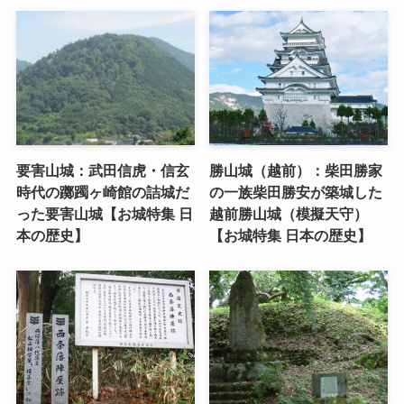
要害山城：武田信虎・信玄
勝山城（越前）：柴田勝家
時代の躑躅ヶ崎館の詰城だ
の一族柴田勝安が築城した
った要害山城【お城特集 日
越前勝山城（模擬天守）
本の歴史】
【お城特集 日本の歴史】