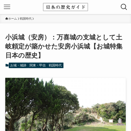
ホーム
戦国時代
小浜城（安房）：万喜城の支城として土
岐頼定が築かせた安房小浜城【お城特集
日本の歴史】
お城・城跡
関東・甲信
戦国時代