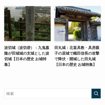
波切城（波切砦）：九鬼嘉
田丸城：北畠具教・具房親
隆が田城城の支城とした波
子の居城で織田信長の攻撃
切城【日本の歴史 お城特
で降伏・開城した田丸城
集】
【日本の歴史 お城特集】