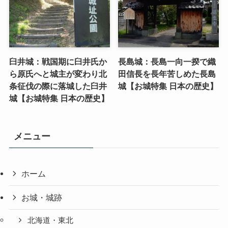
臼井城：戦国期に臼井氏か
長島城：長島一向一揆で織
ら原氏へと城主が変わり北
田信長を長年苦しめた長島
条征伐の際に落城した臼井
城【お城特集 日本の歴史】
城【お城特集 日本の歴史】
メニュー
ホーム
お城・城跡
北海道・東北