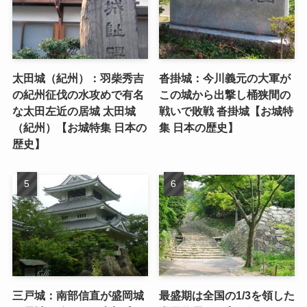
太田城（紀州）：羽柴秀吉
沓掛城：今川義元の大軍が
の紀州征伐の水攻めで有名
この城から出撃し桶狭間の
な太田左近の居城 太田城
戦いで敗戦 沓掛城【お城特
（紀州）【お城特集 日本の
集 日本の歴史】
歴史】
三戸城：南部信直が盛岡城
最盛期は全国の1/3を領した