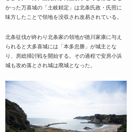
かった万喜城の「土岐頼定」は北条氏政・氏照に
味方したことで領地を没収され改易されている。
北条征伐が終わり北条家の領地が徳川家康に与え
られると大多喜城には「本多忠勝」が城主とな
り、房総掃討戦を開始する。その過程で安房小浜
城も攻め落とされ城は廃城となった。