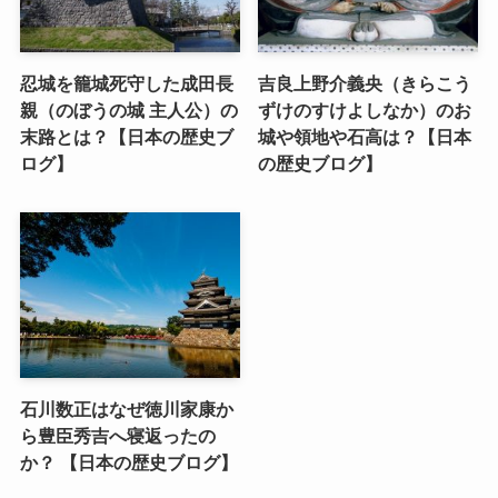
忍城を籠城死守した成田長
吉良上野介義央（きらこう
親（のぼうの城 主人公）の
ずけのすけよしなか）のお
末路とは？【日本の歴史ブ
城や領地や石高は？【日本
ログ】
の歴史ブログ】
石川数正はなぜ徳川家康か
ら豊臣秀吉へ寝返ったの
か？ 【日本の歴史ブログ】