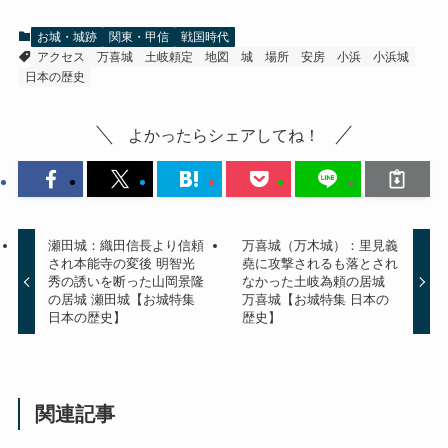
お城・城跡
関東・甲信
戦国時代
アクセス
万喜城
土岐頼定
地図
城
場所
安房
小浜
小浜城
日本の歴史
よかったらシェアしてね！
瀬田城：織田信長より信頼
万喜城（万木城）：里見義
され本能寺の変後 明智光
堯に攻撃されるも落とされ
秀の誘いを断った山岡景隆
なかった土岐為頼の居城
の居城 瀬田城【お城特集
万喜城【お城特集 日本の
日本の歴史】
歴史】
関連記事