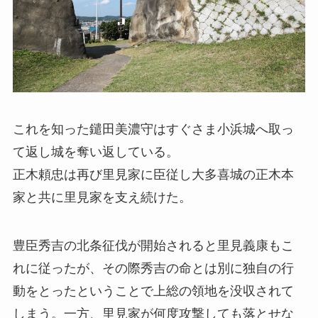
これを知った鑓田美濃守はすぐさま小浜城へ取っ
て返し城を奪い返している。
正木頼忠は再び里見家に臣従し大多喜城の正木本
家と共に里見家を支え続けた。
豊臣秀吉の北条征伐が開始されると里見義康もこ
れに従ったが、その際秀吉の命とは別に独自の行
動をとったということで上総の領地を没収されて
しまう。一方、里見家が何度攻撃しても落とせな