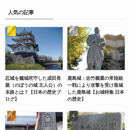
人気の記事
忍城を籠城死守した成田長
鹿島城：佐竹義重の常陸統
親（のぼうの城 主人公）の
一戦により攻撃を受け落城
末路とは？【日本の歴史ブ
した鹿島城【お城特集 日本
ログ】
の歴史】