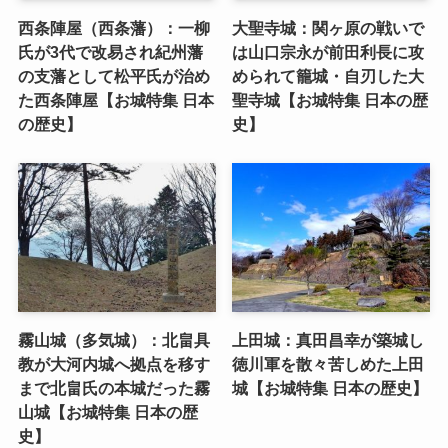
西条陣屋（西条藩）：一柳
大聖寺城：関ヶ原の戦いで
氏が3代で改易され紀州藩
は山口宗永が前田利長に攻
の支藩として松平氏が治め
められて籠城・自刃した大
た西条陣屋【お城特集 日本
聖寺城【お城特集 日本の歴
の歴史】
史】
霧山城（多気城）：北畠具
上田城：真田昌幸が築城し
教が大河内城へ拠点を移す
徳川軍を散々苦しめた上田
まで北畠氏の本城だった霧
城【お城特集 日本の歴史】
山城【お城特集 日本の歴
史】