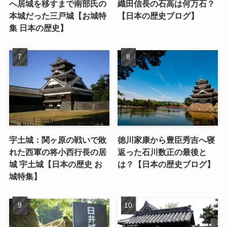
へ居城を移すまで南部氏の
織田信長の石高は何万石？
本城だった三戸城【お城特
【日本の歴史ブログ】
集 日本の歴史】
宇土城：関ヶ原の戦いで敗
徳川家康から豊臣秀吉へ寝
れた西軍の将小西行長の居
返った石川数正の最後と
城 宇土城【日本の歴史 お
は？【日本の歴史ブログ】
城特集】