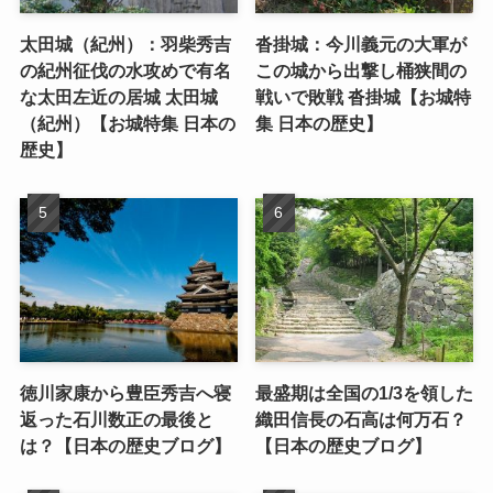
太田城（紀州）：羽柴秀吉
沓掛城：今川義元の大軍が
の紀州征伐の水攻めで有名
この城から出撃し桶狭間の
な太田左近の居城 太田城
戦いで敗戦 沓掛城【お城特
（紀州）【お城特集 日本の
集 日本の歴史】
歴史】
徳川家康から豊臣秀吉へ寝
最盛期は全国の1/3を領した
返った石川数正の最後と
織田信長の石高は何万石？
は？【日本の歴史ブログ】
【日本の歴史ブログ】