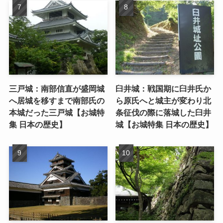
三戸城：南部信直が盛岡城
臼井城：戦国期に臼井氏か
へ居城を移すまで南部氏の
ら原氏へと城主が変わり北
本城だった三戸城【お城特
条征伐の際に落城した臼井
集 日本の歴史】
城【お城特集 日本の歴史】