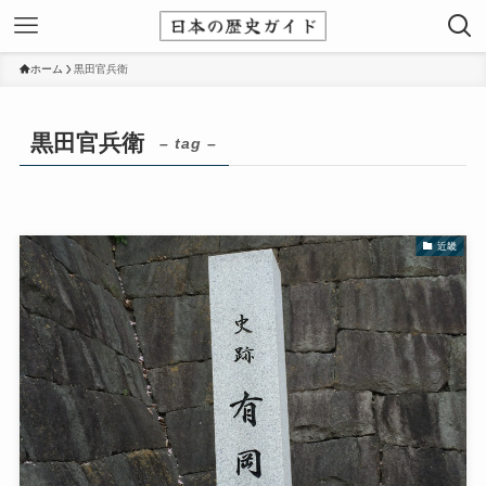
ホーム
黒田官兵衛
黒田官兵衛
– tag –
近畿