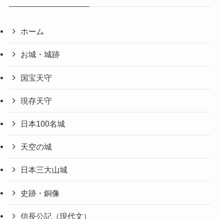
ホーム
お城・城跡
国宝天守
現存天守
日本100名城
天空の城
日本三大山城
史跡・銅像
信長公記（現代文）