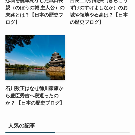
忍城を籠城死守した成田長
吉良上野介義央（きらこう
親（のぼうの城 主人公）の
ずけのすけよしなか）のお
末路とは？【日本の歴史ブ
城や領地や石高は？【日本
ログ】
の歴史ブログ】
石川数正はなぜ徳川家康か
ら豊臣秀吉へ寝返ったの
か？ 【日本の歴史ブログ】
人気の記事