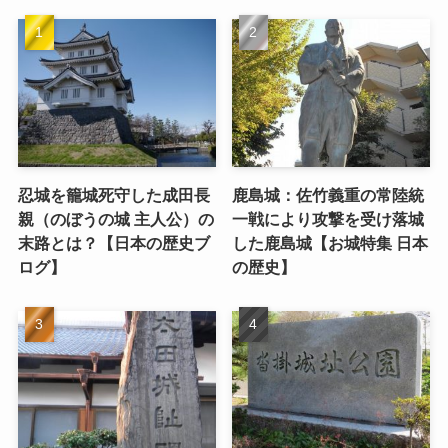
忍城を籠城死守した成田長
鹿島城：佐竹義重の常陸統
親（のぼうの城 主人公）の
一戦により攻撃を受け落城
末路とは？【日本の歴史ブ
した鹿島城【お城特集 日本
ログ】
の歴史】