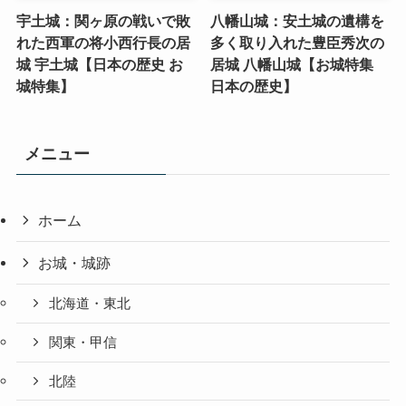
宇土城：関ヶ原の戦いで敗
八幡山城：安土城の遺構を
れた西軍の将小西行長の居
多く取り入れた豊臣秀次の
城 宇土城【日本の歴史 お
居城 八幡山城【お城特集
城特集】
日本の歴史】
メニュー
ホーム
お城・城跡
北海道・東北
関東・甲信
北陸