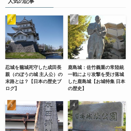
人気の記事
忍城を籠城死守した成田長
鹿島城：佐竹義重の常陸統
親（のぼうの城 主人公）の
一戦により攻撃を受け落城
末路とは？【日本の歴史ブ
した鹿島城【お城特集 日本
ログ】
の歴史】