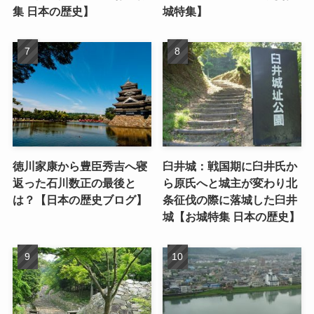
集 日本の歴史】
城特集】
徳川家康から豊臣秀吉へ寝
臼井城：戦国期に臼井氏か
返った石川数正の最後と
ら原氏へと城主が変わり北
は？【日本の歴史ブログ】
条征伐の際に落城した臼井
城【お城特集 日本の歴史】