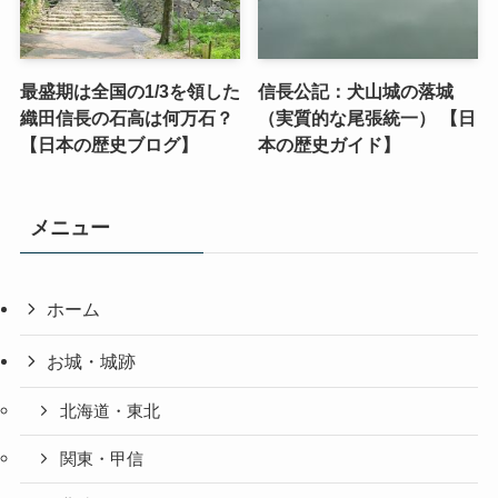
最盛期は全国の1/3を領した
信長公記：犬山城の落城
織田信長の石高は何万石？
（実質的な尾張統一） 【日
【日本の歴史ブログ】
本の歴史ガイド】
メニュー
ホーム
お城・城跡
北海道・東北
関東・甲信