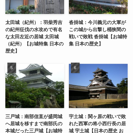
太田城（紀州）：羽柴秀吉
沓掛城：今川義元の大軍が
の紀州征伐の水攻めで有名
この城から出撃し桶狭間の
な太田左近の居城 太田城
戦いで敗戦 沓掛城【お城特
（紀州）【お城特集 日本の
集 日本の歴史】
歴史】
三戸城：南部信直が盛岡城
宇土城：関ヶ原の戦いで敗
へ居城を移すまで南部氏の
れた西軍の将小西行長の居
本城だった三戸城【お城特
城 宇土城【日本の歴史 お