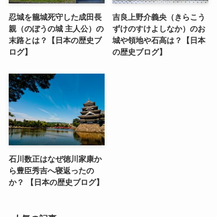
忍城を籠城死守した成田長
吉良上野介義央（きらこう
親（のぼうの城 主人公）の
ずけのすけよしなか）のお
末路とは？【日本の歴史ブ
城や領地や石高は？【日本
ログ】
の歴史ブログ】
石川数正はなぜ徳川家康か
ら豊臣秀吉へ寝返ったの
か？ 【日本の歴史ブログ】