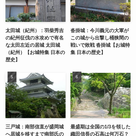
太田城（紀州）：羽柴秀吉
沓掛城：今川義元の大軍が
の紀州征伐の水攻めで有名
この城から出撃し桶狭間の
な太田左近の居城 太田城
戦いで敗戦 沓掛城【お城特
（紀州）【お城特集 日本の
集 日本の歴史】
歴史】
三戸城：南部信直が盛岡城
最盛期は全国の1/3を領した
へ居城を移すまで南部氏の
織田信長の石高は何万石？