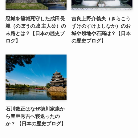
忍城を籠城死守した成田長
吉良上野介義央（きらこう
親（のぼうの城 主人公）の
ずけのすけよしなか）のお
末路とは？【日本の歴史ブ
城や領地や石高は？【日本
ログ】
の歴史ブログ】
石川数正はなぜ徳川家康か
ら豊臣秀吉へ寝返ったの
か？ 【日本の歴史ブログ】