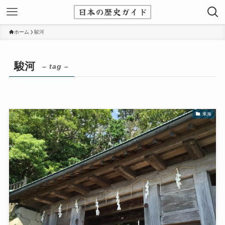
ホーム
駿河
駿河
– tag –
東海