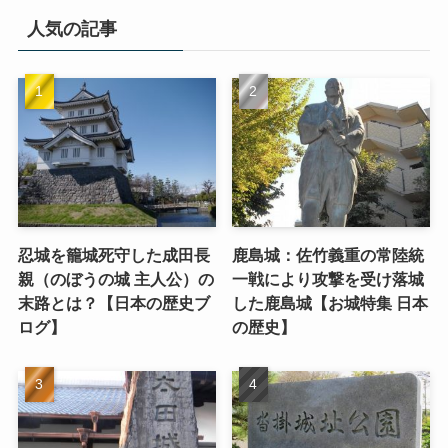
人気の記事
忍城を籠城死守した成田長
鹿島城：佐竹義重の常陸統
親（のぼうの城 主人公）の
一戦により攻撃を受け落城
末路とは？【日本の歴史ブ
した鹿島城【お城特集 日本
ログ】
の歴史】