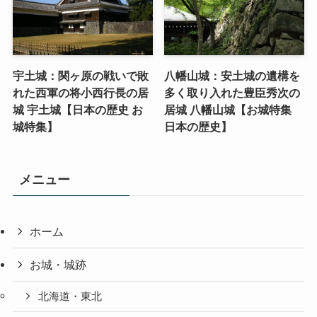
宇土城：関ヶ原の戦いで敗
八幡山城：安土城の遺構を
れた西軍の将小西行長の居
多く取り入れた豊臣秀次の
城 宇土城【日本の歴史 お
居城 八幡山城【お城特集
城特集】
日本の歴史】
メニュー
ホーム
お城・城跡
北海道・東北