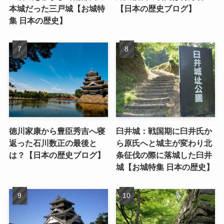
本城だった三戸城【お城特
【日本の歴史ブログ】
集 日本の歴史】
徳川家康から豊臣秀吉へ寝
臼井城：戦国期に臼井氏か
返った石川数正の最後と
ら原氏へと城主が変わり北
は？【日本の歴史ブログ】
条征伐の際に落城した臼井
城【お城特集 日本の歴史】