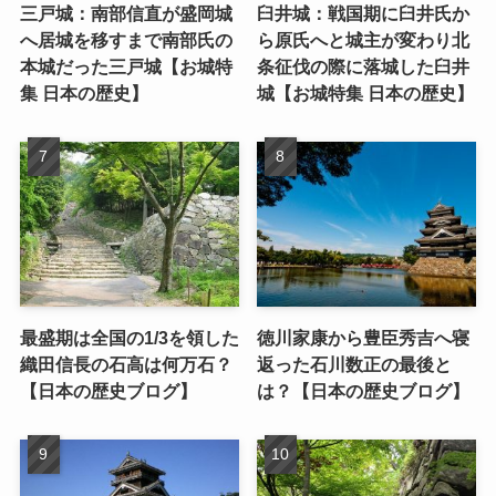
三戸城：南部信直が盛岡城
臼井城：戦国期に臼井氏か
へ居城を移すまで南部氏の
ら原氏へと城主が変わり北
本城だった三戸城【お城特
条征伐の際に落城した臼井
集 日本の歴史】
城【お城特集 日本の歴史】
最盛期は全国の1/3を領した
徳川家康から豊臣秀吉へ寝
織田信長の石高は何万石？
返った石川数正の最後と
【日本の歴史ブログ】
は？【日本の歴史ブログ】