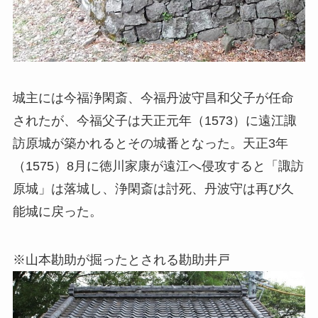
城主には今福浄閑斎、今福丹波守昌和父子が任命
されたが、今福父子は天正元年（1573）に遠江諏
訪原城が築かれるとその城番となった。天正3年
（1575）8月に徳川家康が遠江へ侵攻すると「諏訪
原城」は落城し、浄閑斎は討死、丹波守は再び久
能城に戻った。
※山本勘助が掘ったとされる勘助井戸