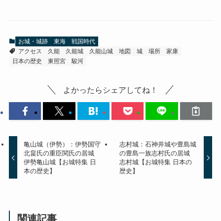
お城・城跡
東海
戦国時代
アクセス
久能
久能城
久能山城
地図
城
場所
家康
日本の歴史
東照宮
駿河
よかったらシェアしてね！
亀山城（伊勢）：伊勢国守
志村城：石神井城や豊島城
北畠氏の重臣関氏の居城
の豊島一族志村氏の居城
伊勢亀山城【お城特集 日
志村城【お城特集 日本の
本の歴史】
歴史】
関連記事