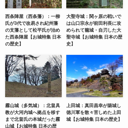
西条陣屋（西条藩）：一柳
大聖寺城：関ヶ原の戦いで
氏が3代で改易され紀州藩
は山口宗永が前田利長に攻
の支藩として松平氏が治め
められて籠城・自刃した大
た西条陣屋【お城特集 日本
聖寺城【お城特集 日本の歴
の歴史】
史】
霧山城（多気城）：北畠具
上田城：真田昌幸が築城し
教が大河内城へ拠点を移す
徳川軍を散々苦しめた上田
まで北畠氏の本城だった霧
城【お城特集 日本の歴史】
山城【お城特集 日本の歴