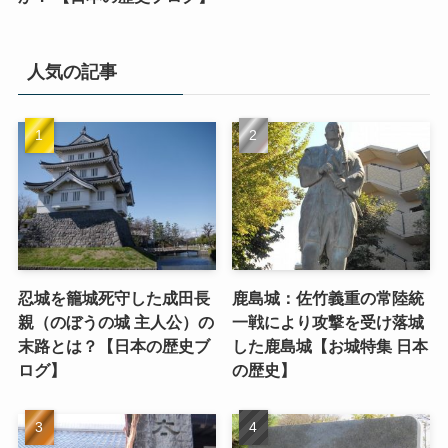
人気の記事
忍城を籠城死守した成田長
鹿島城：佐竹義重の常陸統
親（のぼうの城 主人公）の
一戦により攻撃を受け落城
末路とは？【日本の歴史ブ
した鹿島城【お城特集 日本
ログ】
の歴史】