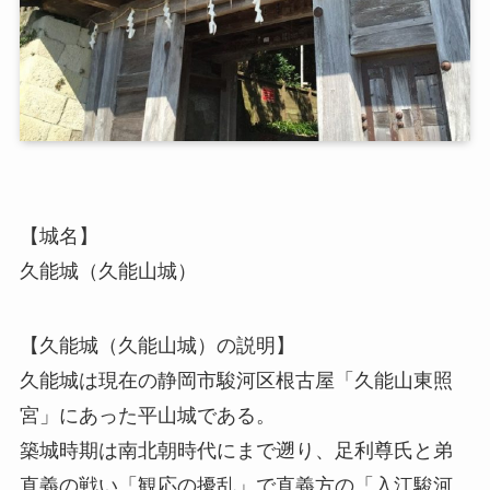
【城名】
久能城（久能山城）
【久能城（久能山城）の説明】
久能城は現在の静岡市駿河区根古屋「久能山東照
宮」にあった平山城である。
築城時期は南北朝時代にまで遡り、足利尊氏と弟
直義の戦い「観応の擾乱」で直義方の「入江駿河