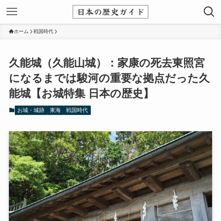
ホーム
戦国時代
久能城（久能山城）：家康の死去東照宮
になるまでは駿河の重要な拠点だった久
能城【お城特集 日本の歴史】
お城・城跡
東海
戦国時代