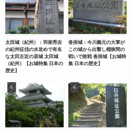
太田城（紀州）：羽柴秀吉
沓掛城：今川義元の大軍が
の紀州征伐の水攻めで有名
この城から出撃し桶狭間の
な太田左近の居城 太田城
戦いで敗戦 沓掛城【お城特
（紀州）【お城特集 日本の
集 日本の歴史】
歴史】