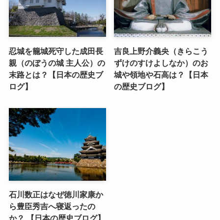
忍城を籠城死守した成田長
吉良上野介義央（きらこう
親（のぼうの城 主人公）の
ずけのすけよしなか）のお
末路とは？【日本の歴史ブ
城や領地や石高は？【日本
ログ】
の歴史ブログ】
石川数正はなぜ徳川家康か
ら豊臣秀吉へ寝返ったの
か？ 【日本の歴史ブログ】