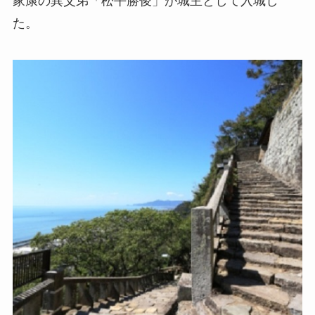
家康の異父弟「松平勝俊」が城主として入城し
た。