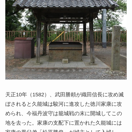
天正10年（1582）、武田勝頼が織田信長に攻め滅
ぼされると久能城は駿河に進攻した徳川家康に攻
められ、今福丹波守は籠城戦の末に開城してこの
地を去った。家康の支配下に置かれた久能城には