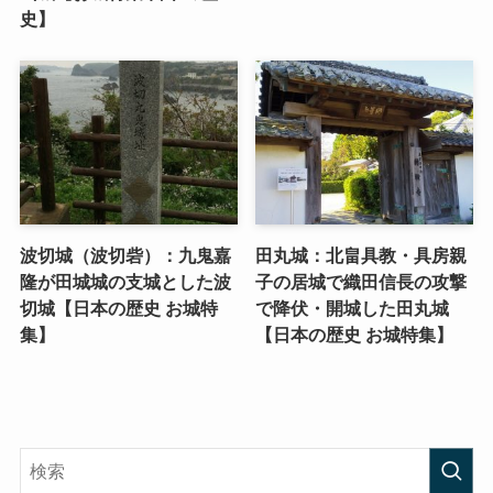
史】
波切城（波切砦）：九鬼嘉
田丸城：北畠具教・具房親
隆が田城城の支城とした波
子の居城で織田信長の攻撃
切城【日本の歴史 お城特
で降伏・開城した田丸城
集】
【日本の歴史 お城特集】