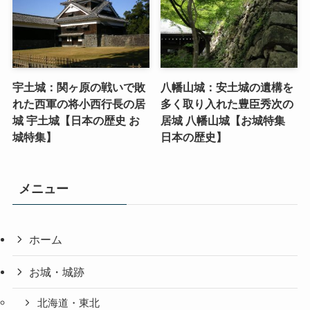
宇土城：関ヶ原の戦いで敗
八幡山城：安土城の遺構を
れた西軍の将小西行長の居
多く取り入れた豊臣秀次の
城 宇土城【日本の歴史 お
居城 八幡山城【お城特集
城特集】
日本の歴史】
メニュー
ホーム
お城・城跡
北海道・東北