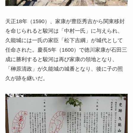
天正18年（1590）、家康が豊臣秀吉から関東移封
を命じられると駿河は「中村一氏」に与えられ、
久能城には一氏の家臣「松下吉綱」が城代として
任命された。慶長5年（1600）で徳川家康が石田三
成に勝利すると駿河は再び家康の領地となり、
「榊原清政」が久能城の城番となり、後に子の照
久が跡を継いだ。