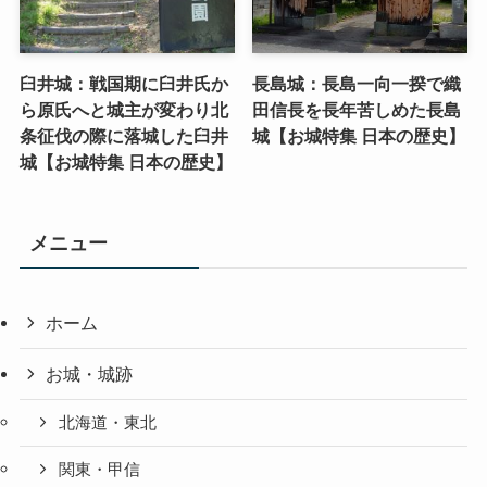
臼井城：戦国期に臼井氏か
長島城：長島一向一揆で織
ら原氏へと城主が変わり北
田信長を長年苦しめた長島
条征伐の際に落城した臼井
城【お城特集 日本の歴史】
城【お城特集 日本の歴史】
メニュー
ホーム
お城・城跡
北海道・東北
関東・甲信