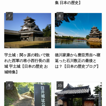
集 日本の歴史】
宇土城：関ヶ原の戦いで敗
徳川家康から豊臣秀吉へ寝
れた西軍の将小西行長の居
返った石川数正の最後と
城 宇土城【日本の歴史 お
は？【日本の歴史ブログ】
城特集】