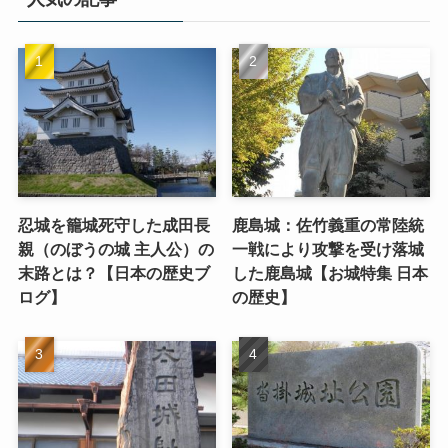
忍城を籠城死守した成田長
鹿島城：佐竹義重の常陸統
親（のぼうの城 主人公）の
一戦により攻撃を受け落城
末路とは？【日本の歴史ブ
した鹿島城【お城特集 日本
ログ】
の歴史】