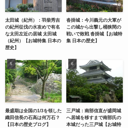
太田城（紀州）：羽柴秀吉
沓掛城：今川義元の大軍が
の紀州征伐の水攻めで有名
この城から出撃し桶狭間の
な太田左近の居城 太田城
戦いで敗戦 沓掛城【お城特
（紀州）【お城特集 日本の
集 日本の歴史】
歴史】
最盛期は全国の1/3を領した
三戸城：南部信直が盛岡城
織田信長の石高は何万石？
へ居城を移すまで南部氏の
【日本の歴史ブログ】
本城だった三戸城【お城特