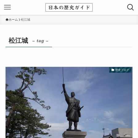
ホーム
松江城
松江城
– tag –
歴史ブログ