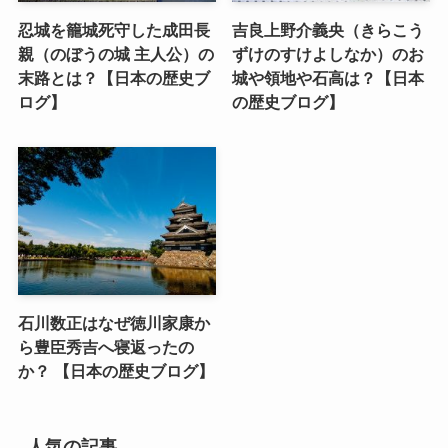
忍城を籠城死守した成田長
吉良上野介義央（きらこう
親（のぼうの城 主人公）の
ずけのすけよしなか）のお
末路とは？【日本の歴史ブ
城や領地や石高は？【日本
ログ】
の歴史ブログ】
石川数正はなぜ徳川家康か
ら豊臣秀吉へ寝返ったの
か？ 【日本の歴史ブログ】
人気の記事