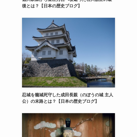
後とは？【日本の歴史ブログ】
忍城を籠城死守した成田長親（のぼうの城 主人
公）の末路とは？【日本の歴史ブログ】