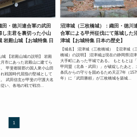
織田・徳川連合軍の武田
沼津城（三枚橋城）：織田・徳川
際し主君を裏切った小山
合軍による甲州征伐にて落城した
 岩殿山城【お城特集 日
津城【お城特集 日本の歴史】
【城名】 沼津城（三枚橋城） 【沼津城（
橋城）の説明】 沼津城は現在の静岡県沼
山城 【岩殿山城の説明】 岩殿
大手町にあった平城である。 もともとは
大月市にあった岩殿山に建てら
甲同盟（北条・武田）」が破綻したあと、
。 甲斐都留郡の国人衆小山田
条氏からの守りを固めるため天正7年（157
され戦国時代屈指の堅城として
年）に「武田勝頼」が三枚橋城を築城...
。 武田信玄が甲斐の守護大名
従い、各地の戦で戦功...
1