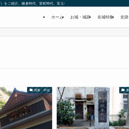
所）をご紹介。鎌倉時代、室町時代、安土桃山時代（戦国時代）、江戸時代と幅広
ホーム
お城・城跡
名城特集
史跡
関東・甲信