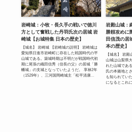
岩崎城：小牧・長久手の戦いで徳川
岩殿山城：
方として奮戦した丹羽氏次の居城 岩
勝頼攻めに
崎城【お城特集 日本の歴史】
田信茂の居城
本の歴史】
【城名】 岩崎城 【岩崎城の説明】 岩崎城は
愛知県日進市岩崎町に存在した戦国時代の平
【城名】 岩殿
山城である。築城時期は不明だが戦国時代初
山城は山梨県
期に尾張の織田信秀（信長の父）の居城「勝
れた山城である
幡城」の支城となっていたようだ。 享禄2年
氏の本拠地と
（1529年）、三河国岡崎城主「松平清康...
も知られていた
になるとこれに