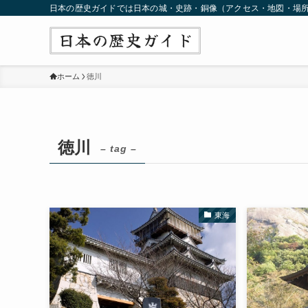
日本の歴史ガイドでは日本の城・史跡・銅像（アクセス・地図・場
ホーム
徳川
徳川
– tag –
東海