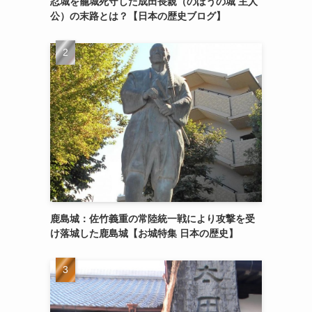
忍城を籠城死守した成田長親（のぼうの城 主人
公）の末路とは？【日本の歴史ブログ】
鹿島城：佐竹義重の常陸統一戦により攻撃を受
け落城した鹿島城【お城特集 日本の歴史】