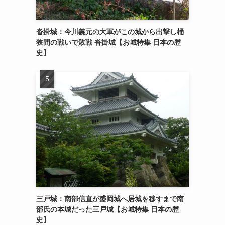
沓掛城：今川義元の大軍がこの城から出撃し桶
狭間の戦いで敗戦 沓掛城【お城特集 日本の歴
史】
三戸城：南部信直が盛岡城へ居城を移すまで南
部氏の本城だった三戸城【お城特集 日本の歴
史】