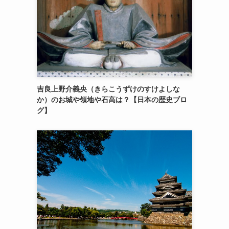
吉良上野介義央（きらこうずけのすけよしな
か）のお城や領地や石高は？【日本の歴史ブロ
グ】