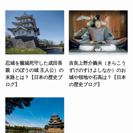
忍城を籠城死守した成田長
吉良上野介義央（きらこう
親（のぼうの城 主人公）の
ずけのすけよしなか）のお
末路とは？【日本の歴史ブ
城や領地や石高は？【日本
ログ】
の歴史ブログ】