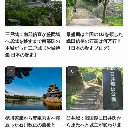
三戸城：南部信直が盛岡城
最盛期は全国の1/3を領した
へ居城を移すまで南部氏の
織田信長の石高は何万石？
本城だった三戸城【お城特
【日本の歴史ブログ】
集 日本の歴史】
徳川家康から豊臣秀吉へ寝
臼井城：戦国期に臼井氏か
返った石川数正の最後と
ら原氏へと城主が変わり北