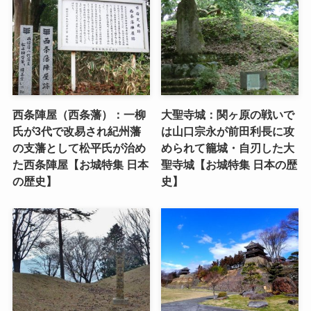
西条陣屋（西条藩）：一柳
大聖寺城：関ヶ原の戦いで
氏が3代で改易され紀州藩
は山口宗永が前田利長に攻
の支藩として松平氏が治め
められて籠城・自刃した大
た西条陣屋【お城特集 日本
聖寺城【お城特集 日本の歴
の歴史】
史】