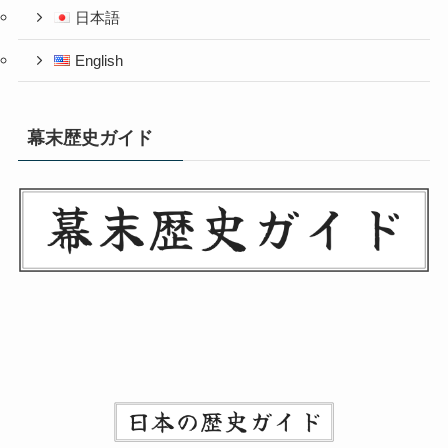
日本語
English
幕末歴史ガイド