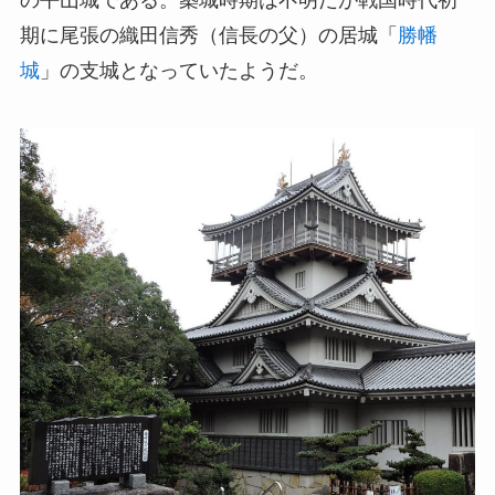
期に尾張の織田信秀（信長の父）の居城「
勝幡
城
」の支城となっていたようだ。