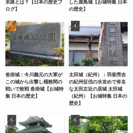
末路とは？【日本の歴史ブ
した鹿島城【お城特集 日本
ログ】
の歴史】
沓掛城：今川義元の大軍が
太田城（紀州）：羽柴秀吉
この城から出撃し桶狭間の
の紀州征伐の水攻めで有名
戦いで敗戦 沓掛城【お城特
な太田左近の居城 太田城
集 日本の歴史】
（紀州）【お城特集 日本の
歴史】