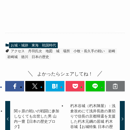
お城・城跡
東海
戦国時代
アクセス
丹羽氏次
地図
城
場所
小牧・長久手の戦い
岩崎
岩崎城
徳川
日本の歴史
よかったらシェアしてね！
朽木谷城（朽木陣屋）：浅
関ヶ原の戦いの戦闘に参加
倉攻めにて浅井長政の裏切
しなくても出世した男 山
りで信長の京都帰還を支援
内一豊【日本の歴史ブロ
した朽木元綱の居城 朽木
グ】
谷城【お城特集 日本の歴