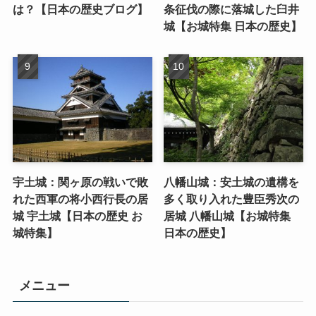
は？【日本の歴史ブログ】
条征伐の際に落城した臼井
城【お城特集 日本の歴史】
宇土城：関ヶ原の戦いで敗
八幡山城：安土城の遺構を
れた西軍の将小西行長の居
多く取り入れた豊臣秀次の
城 宇土城【日本の歴史 お
居城 八幡山城【お城特集
城特集】
日本の歴史】
メニュー