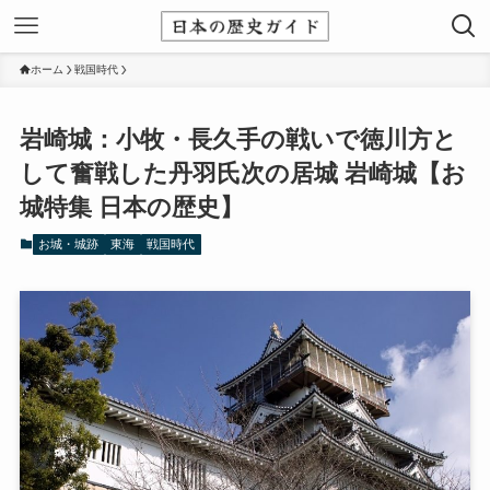
ホーム
戦国時代
岩崎城：小牧・長久手の戦いで徳川方と
して奮戦した丹羽氏次の居城 岩崎城【お
城特集 日本の歴史】
お城・城跡
東海
戦国時代