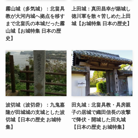
霧山城（多気城）：北畠具
上田城：真田昌幸が築城し
教が大河内城へ拠点を移す
徳川軍を散々苦しめた上田
まで北畠氏の本城だった霧
城【お城特集 日本の歴史】
山城【お城特集 日本の歴
史】
波切城（波切砦）：九鬼嘉
田丸城：北畠具教・具房親
隆が田城城の支城とした波
子の居城で織田信長の攻撃
切城【日本の歴史 お城特
で降伏・開城した田丸城
集】
【日本の歴史 お城特集】