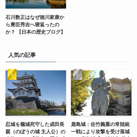
石川数正はなぜ徳川家康か
ら豊臣秀吉へ寝返ったの
か？ 【日本の歴史ブログ】
人気の記事
忍城を籠城死守した成田長
鹿島城：佐竹義重の常陸統
親（のぼうの城 主人公）の
一戦により攻撃を受け落城