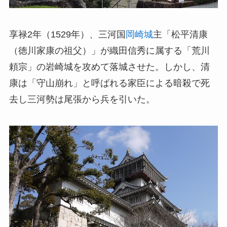
享禄2年（1529年）、三河国
岡崎城
主「松平清康
（徳川家康の祖父）」が織田信秀に属する「荒川
頼宗」の岩崎城を攻めて落城させた。しかし、清
康は「守山崩れ」と呼ばれる家臣による暗殺で死
去し三河勢は尾張から兵を引いた。