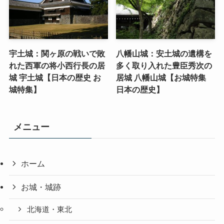
宇土城：関ヶ原の戦いで敗
八幡山城：安土城の遺構を
れた西軍の将小西行長の居
多く取り入れた豊臣秀次の
城 宇土城【日本の歴史 お
居城 八幡山城【お城特集
城特集】
日本の歴史】
メニュー
ホーム
お城・城跡
北海道・東北