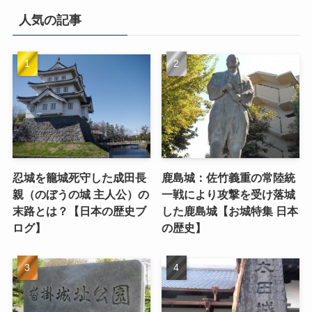
人気の記事
忍城を籠城死守した成田長
鹿島城：佐竹義重の常陸統
親（のぼうの城 主人公）の
一戦により攻撃を受け落城
末路とは？【日本の歴史ブ
した鹿島城【お城特集 日本
ログ】
の歴史】