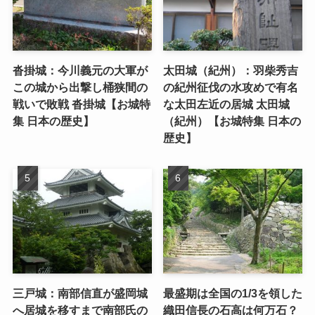
沓掛城：今川義元の大軍が
太田城（紀州）：羽柴秀吉
この城から出撃し桶狭間の
の紀州征伐の水攻めで有名
戦いで敗戦 沓掛城【お城特
な太田左近の居城 太田城
集 日本の歴史】
（紀州）【お城特集 日本の
歴史】
三戸城：南部信直が盛岡城
最盛期は全国の1/3を領した
へ居城を移すまで南部氏の
織田信長の石高は何万石？