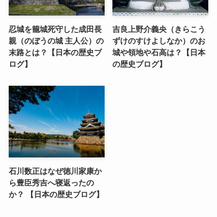
忍城を籠城死守した成田長
吉良上野介義央（きらこう
親（のぼうの城 主人公）の
ずけのすけよしなか）のお
末路とは？【日本の歴史ブ
城や領地や石高は？【日本
ログ】
の歴史ブログ】
石川数正はなぜ徳川家康か
ら豊臣秀吉へ寝返ったの
か？ 【日本の歴史ブログ】