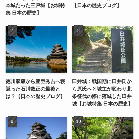
本城だった三戸城【お城特
【日本の歴史ブログ】
集 日本の歴史】
徳川家康から豊臣秀吉へ寝
臼井城：戦国期に臼井氏か
返った石川数正の最後と
ら原氏へと城主が変わり北
は？【日本の歴史ブログ】
条征伐の際に落城した臼井
城【お城特集 日本の歴史】