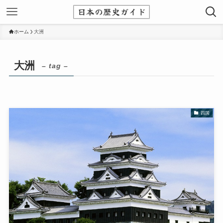
ホーム
大洲
大洲
– tag –
四国