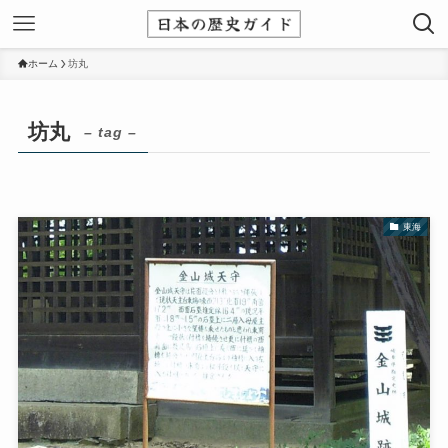
ホーム
坊丸
坊丸
– tag –
東海