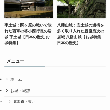
宇土城：関ヶ原の戦いで敗
八幡山城：安土城の遺構を
れた西軍の将小西行長の居
多く取り入れた豊臣秀次の
城 宇土城【日本の歴史 お
居城 八幡山城【お城特集
城特集】
日本の歴史】
メニュー
ホーム
お城・城跡
北海道・東北