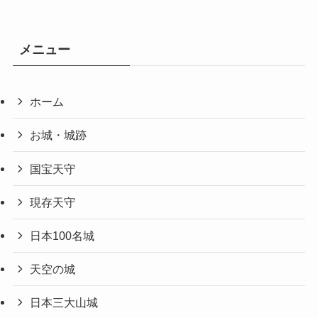
メニュー
ホーム
お城・城跡
国宝天守
現存天守
日本100名城
天空の城
日本三大山城