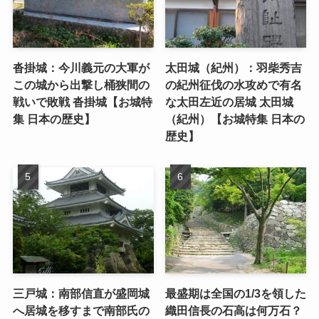
沓掛城：今川義元の大軍が
太田城（紀州）：羽柴秀吉
この城から出撃し桶狭間の
の紀州征伐の水攻めで有名
戦いで敗戦 沓掛城【お城特
な太田左近の居城 太田城
集 日本の歴史】
（紀州）【お城特集 日本の
歴史】
三戸城：南部信直が盛岡城
最盛期は全国の1/3を領した
へ居城を移すまで南部氏の
織田信長の石高は何万石？