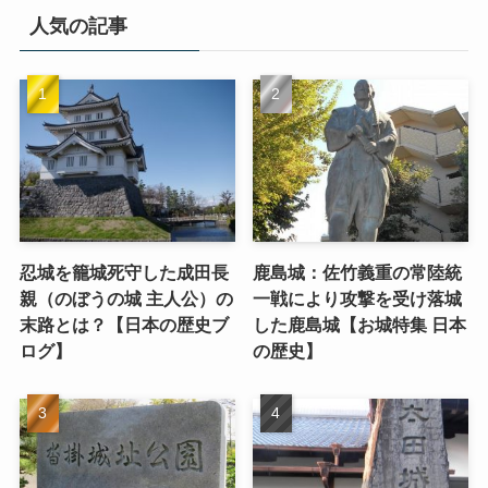
人気の記事
忍城を籠城死守した成田長
鹿島城：佐竹義重の常陸統
親（のぼうの城 主人公）の
一戦により攻撃を受け落城
末路とは？【日本の歴史ブ
した鹿島城【お城特集 日本
ログ】
の歴史】