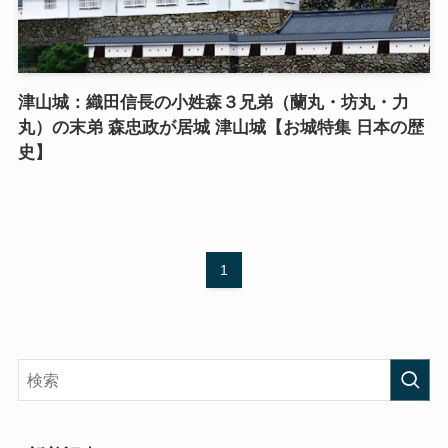
津山城：織田信長の小姓森３兄弟（蘭丸・坊丸・力
丸）の末弟 森忠政が居城 津山城【お城特集 日本の歴
史】
1