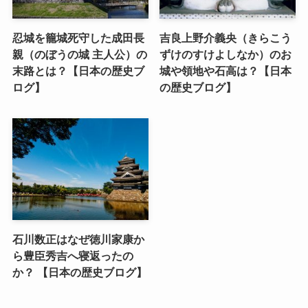
忍城を籠城死守した成田長
吉良上野介義央（きらこう
親（のぼうの城 主人公）の
ずけのすけよしなか）のお
末路とは？【日本の歴史ブ
城や領地や石高は？【日本
ログ】
の歴史ブログ】
石川数正はなぜ徳川家康か
ら豊臣秀吉へ寝返ったの
か？ 【日本の歴史ブログ】