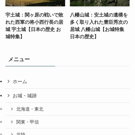
宇土城：関ヶ原の戦いで敗
八幡山城：安土城の遺構を
れた西軍の将小西行長の居
多く取り入れた豊臣秀次の
城 宇土城【日本の歴史 お
居城 八幡山城【お城特集
城特集】
日本の歴史】
メニュー
ホーム
お城・城跡
北海道・東北
関東・甲信
北陸