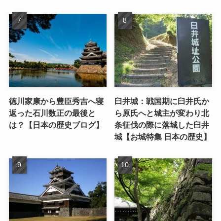
徳川家康から豊臣秀吉へ寝
臼井城：戦国期に臼井氏か
返った石川数正の最後と
ら原氏へと城主が変わり北
は？【日本の歴史ブログ】
条征伐の際に落城した臼井
城【お城特集 日本の歴史】