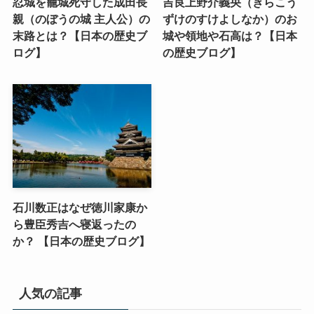
忍城を籠城死守した成田長
吉良上野介義央（きらこう
親（のぼうの城 主人公）の
ずけのすけよしなか）のお
末路とは？【日本の歴史ブ
城や領地や石高は？【日本
ログ】
の歴史ブログ】
石川数正はなぜ徳川家康か
ら豊臣秀吉へ寝返ったの
か？ 【日本の歴史ブログ】
人気の記事