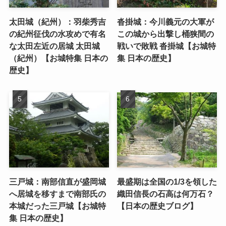
太田城（紀州）：羽柴秀吉
沓掛城：今川義元の大軍が
の紀州征伐の水攻めで有名
この城から出撃し桶狭間の
な太田左近の居城 太田城
戦いで敗戦 沓掛城【お城特
（紀州）【お城特集 日本の
集 日本の歴史】
歴史】
三戸城：南部信直が盛岡城
最盛期は全国の1/3を領した
へ居城を移すまで南部氏の
織田信長の石高は何万石？
本城だった三戸城【お城特
【日本の歴史ブログ】
集 日本の歴史】