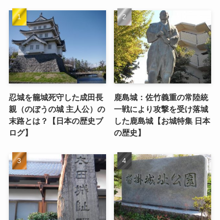
忍城を籠城死守した成田長
鹿島城：佐竹義重の常陸統
親（のぼうの城 主人公）の
一戦により攻撃を受け落城
末路とは？【日本の歴史ブ
した鹿島城【お城特集 日本
ログ】
の歴史】