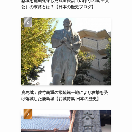
忍城を籠城死守した成田長親（のぼうの城 主人
公）の末路とは？【日本の歴史ブログ】
鹿島城：佐竹義重の常陸統一戦により攻撃を受
け落城した鹿島城【お城特集 日本の歴史】