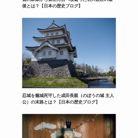
後とは？【日本の歴史ブログ】
忍城を籠城死守した成田長親（のぼうの城 主人
公）の末路とは？【日本の歴史ブログ】