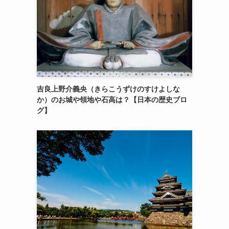
吉良上野介義央（きらこうずけのすけよしな
か）のお城や領地や石高は？【日本の歴史ブロ
グ】