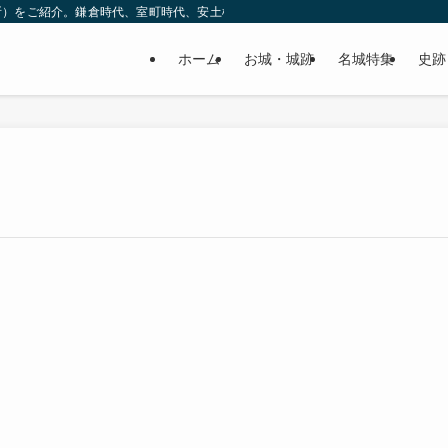
所）をご紹介。鎌倉時代、室町時代、安土桃山時代（戦国時代）、江戸時代と幅広
ホーム
お城・城跡
名城特集
史跡