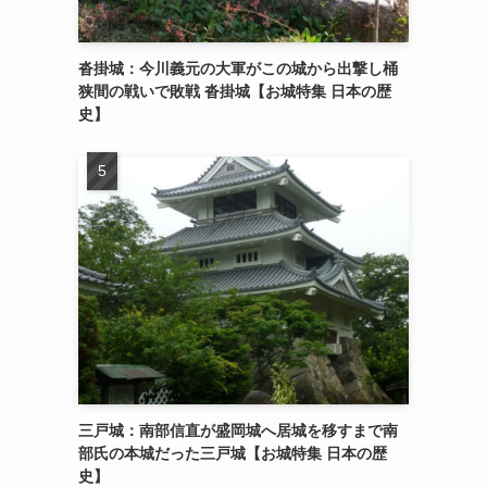
沓掛城：今川義元の大軍がこの城から出撃し桶
狭間の戦いで敗戦 沓掛城【お城特集 日本の歴
史】
三戸城：南部信直が盛岡城へ居城を移すまで南
部氏の本城だった三戸城【お城特集 日本の歴
史】