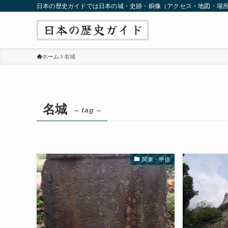
日本の歴史ガイドでは日本の城・史跡・銅像（アクセス・地図・場
ホーム
名城
名城
– tag –
関東・甲信