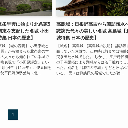
北条早雲に始まり北条家5
高島城：日根野高吉から諏訪頼水
関東を支配した名城 小田
諏訪氏代々の美しい名城 高島城【
特集 日本の歴史】
城特集 日本の歴史】
原城 【城の説明】 小田原城と
【城名】 高島城 【高島城の説明】 諏訪湖
早雲」から始まった北条家の本
面していたお城で、江戸時代前までは湖畔
くの人々から知られている城で
突き出た水城でした。 しかし、江戸時代
比喩表現で「小田原評定」とい
の干潟開拓により湖畔からは若干離れてし
明応4年（1495年）、伊豆国を
った。別名を「諏訪の浮城」などと呼ばれ
勢平氏流伊勢盛時（北...
いる。 元々は諏訪氏の居城でしたが徳...
1