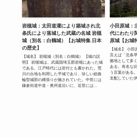
岩槻城：太田道灌により築城され北
小田原城：
条氏により落城した武蔵の名城 岩槻
代にわたり
城（別名：白鶴城）【お城特集 日本
原城【お城
の歴史】
【城名】 小田
言えば「北条
【城名】 岩槻城（別名：白鶴城） 【城の説
拠地として多
明】 岩槻城は、武蔵国埼玉郡岩槻にあった城
ある。有名な
である。江戸時代には岩付とも書かれた。荒
う言葉がある。
川の台地を利用した平城であり、珍しい総曲
支配していた伊
輪型城郭の縄張りが施されていた。中世には
鎌倉街道中道・奥州道沿いに、近世には...