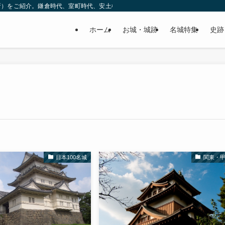
所）をご紹介。鎌倉時代、室町時代、安土桃山時代（戦国時代）、江戸時代と幅広
ホーム
お城・城跡
名城特集
史跡
日本100名城
関東・