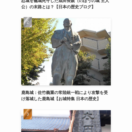
忍城を籠城死守した成田長親（のぼうの城 主人
公）の末路とは？【日本の歴史ブログ】
鹿島城：佐竹義重の常陸統一戦により攻撃を受
け落城した鹿島城【お城特集 日本の歴史】