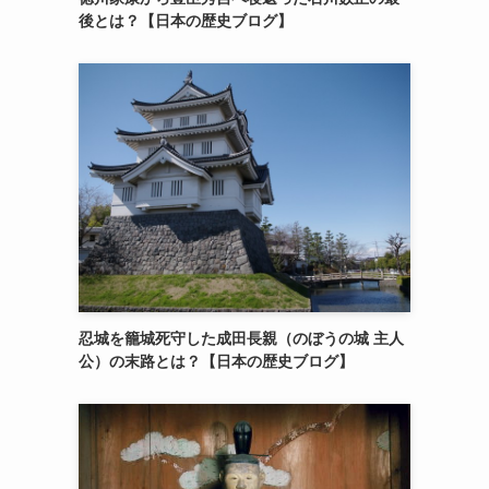
後とは？【日本の歴史ブログ】
忍城を籠城死守した成田長親（のぼうの城 主人
公）の末路とは？【日本の歴史ブログ】