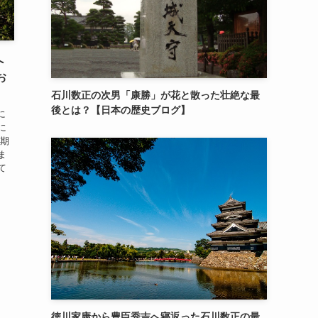
へ
お
石川数正の次男「康勝」が花と散った壮絶な最
後とは？【日本の歴史ブログ】
に
に
初期
ま
て
徳川家康から豊臣秀吉へ寝返った石川数正の最