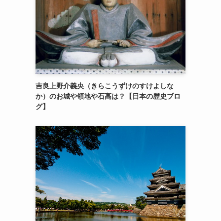
吉良上野介義央（きらこうずけのすけよしな
か）のお城や領地や石高は？【日本の歴史ブロ
グ】