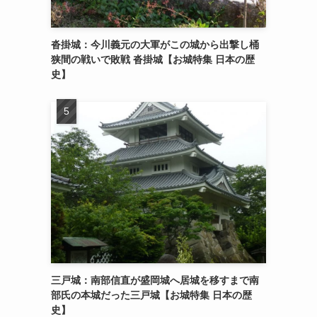
沓掛城：今川義元の大軍がこの城から出撃し桶
狭間の戦いで敗戦 沓掛城【お城特集 日本の歴
史】
三戸城：南部信直が盛岡城へ居城を移すまで南
部氏の本城だった三戸城【お城特集 日本の歴
史】