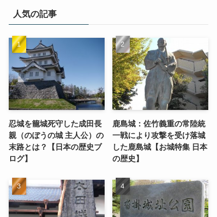
人気の記事
忍城を籠城死守した成田長
鹿島城：佐竹義重の常陸統
親（のぼうの城 主人公）の
一戦により攻撃を受け落城
末路とは？【日本の歴史ブ
した鹿島城【お城特集 日本
ログ】
の歴史】