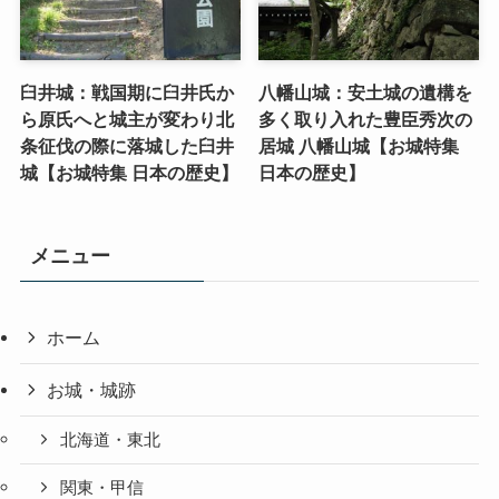
臼井城：戦国期に臼井氏か
八幡山城：安土城の遺構を
ら原氏へと城主が変わり北
多く取り入れた豊臣秀次の
条征伐の際に落城した臼井
居城 八幡山城【お城特集
城【お城特集 日本の歴史】
日本の歴史】
メニュー
ホーム
お城・城跡
北海道・東北
関東・甲信