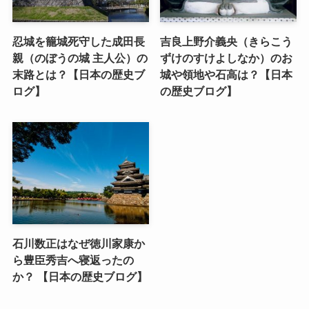
忍城を籠城死守した成田長
吉良上野介義央（きらこう
親（のぼうの城 主人公）の
ずけのすけよしなか）のお
末路とは？【日本の歴史ブ
城や領地や石高は？【日本
ログ】
の歴史ブログ】
石川数正はなぜ徳川家康か
ら豊臣秀吉へ寝返ったの
か？ 【日本の歴史ブログ】