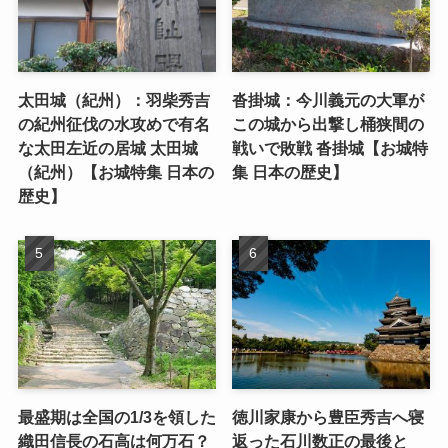
太田城（紀州）：羽柴秀吉
沓掛城：今川義元の大軍が
の紀州征伐の水攻めで有名
この城から出撃し桶狭間の
な太田左近の居城 太田城
戦いで敗戦 沓掛城【お城特
（紀州）【お城特集 日本の
集 日本の歴史】
歴史】
最盛期は全国の1/3を領した
徳川家康から豊臣秀吉へ寝
織田信長の石高は何万石？
返った石川数正の最後と