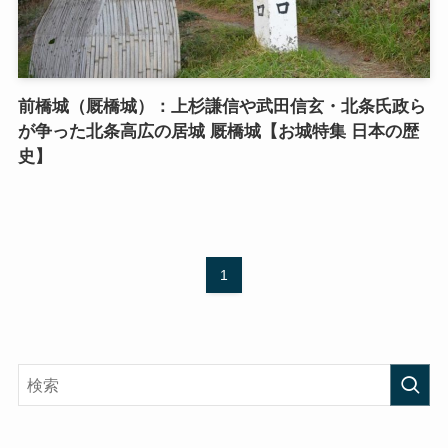
前橋城（厩橋城）：上杉謙信や武田信玄・北条氏政ら
が争った北条高広の居城 厩橋城【お城特集 日本の歴
史】
1