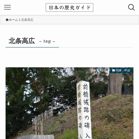
ホーム
北条高広
北条高広
– tag –
関東・甲信