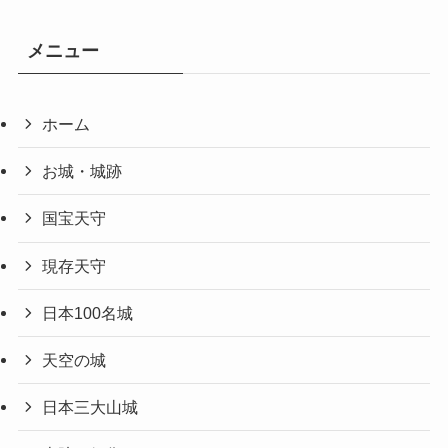
メニュー
ホーム
お城・城跡
国宝天守
現存天守
日本100名城
天空の城
日本三大山城