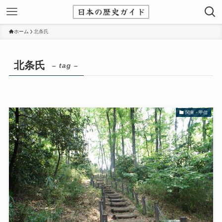
ホーム
北条氏
北条氏
– tag –
関東・甲信