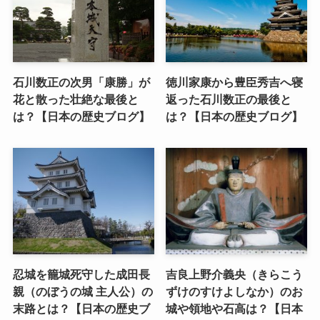
石川数正の次男「康勝」が
徳川家康から豊臣秀吉へ寝
花と散った壮絶な最後と
返った石川数正の最後と
は？【日本の歴史ブログ】
は？【日本の歴史ブログ】
忍城を籠城死守した成田長
吉良上野介義央（きらこう
親（のぼうの城 主人公）の
ずけのすけよしなか）のお
末路とは？【日本の歴史ブ
城や領地や石高は？【日本