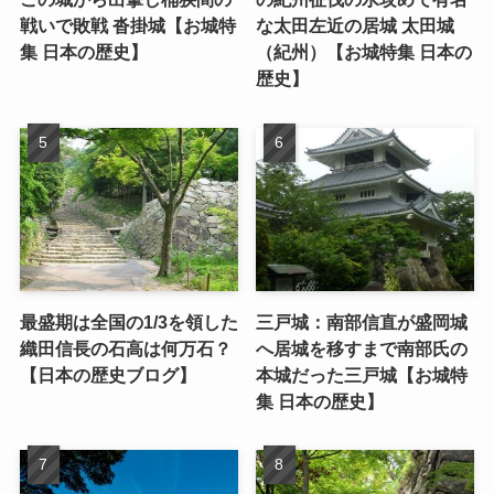
戦いで敗戦 沓掛城【お城特
な太田左近の居城 太田城
集 日本の歴史】
（紀州）【お城特集 日本の
歴史】
最盛期は全国の1/3を領した
三戸城：南部信直が盛岡城
織田信長の石高は何万石？
へ居城を移すまで南部氏の
【日本の歴史ブログ】
本城だった三戸城【お城特
集 日本の歴史】