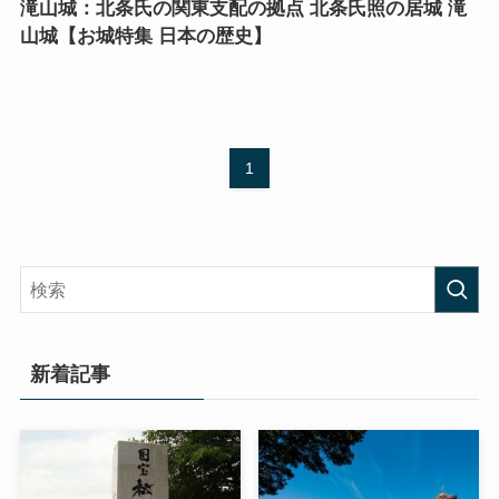
滝山城：北条氏の関東支配の拠点 北条氏照の居城 滝
山城【お城特集 日本の歴史】
1
新着記事