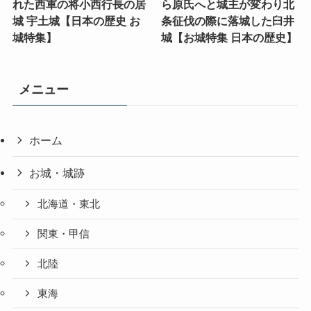
れた西軍の将小西行長の居
ら原氏へと城主が変わり北
城 宇土城【日本の歴史 お
条征伐の際に落城した臼井
城特集】
城【お城特集 日本の歴史】
メニュー
ホーム
お城・城跡
北海道・東北
関東・甲信
北陸
東海