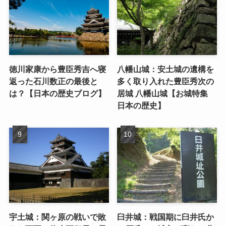
徳川家康から豊臣秀吉へ寝
八幡山城：安土城の遺構を
返った石川数正の最後と
多く取り入れた豊臣秀次の
は？【日本の歴史ブログ】
居城 八幡山城【お城特集
日本の歴史】
宇土城：関ヶ原の戦いで敗
臼井城：戦国期に臼井氏か