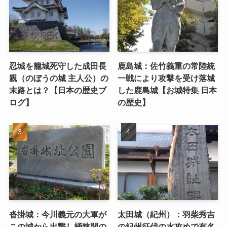
忍城を籠城死守した成田長
鹿島城：佐竹義重の常陸統
親（のぼうの城 主人公）の
一戦により攻撃を受け落城
末路とは？【日本の歴史ブ
した鹿島城【お城特集 日本
ログ】
の歴史】
沓掛城：今川義元の大軍が
太田城（紀州）：羽柴秀吉
この城から出撃し桶狭間の
の紀州征伐の水攻めで有名