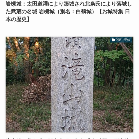
岩槻城：太田道灌により築城され北条氏により落城し
た武蔵の名城 岩槻城（別名：白鶴城）【お城特集 日
本の歴史】
関東・甲信