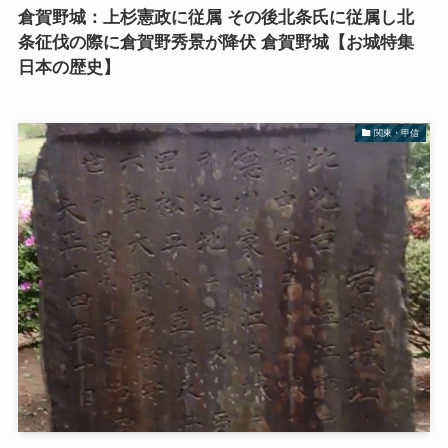
倉賀野城：上杉憲政に従属 その後北条氏に従属し北
条征伐の際に倉賀野秀景が降伏 倉賀野城【お城特集
日本の歴史】
関東・甲信