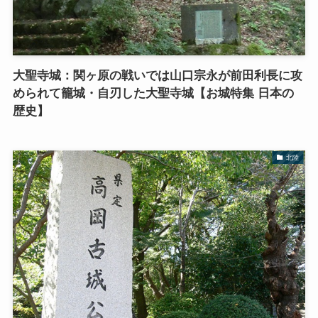
大聖寺城：関ヶ原の戦いでは山口宗永が前田利長に攻
められて籠城・自刃した大聖寺城【お城特集 日本の
歴史】
北陸