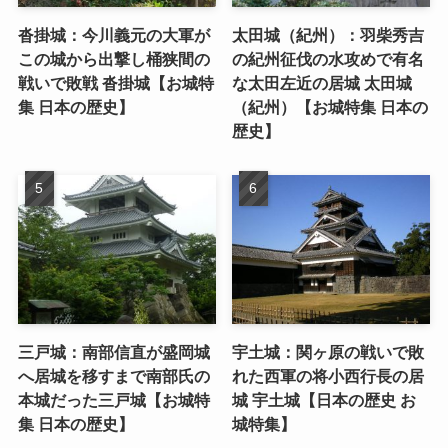
沓掛城：今川義元の大軍が
太田城（紀州）：羽柴秀吉
この城から出撃し桶狭間の
の紀州征伐の水攻めで有名
戦いで敗戦 沓掛城【お城特
な太田左近の居城 太田城
集 日本の歴史】
（紀州）【お城特集 日本の
歴史】
三戸城：南部信直が盛岡城
宇土城：関ヶ原の戦いで敗
へ居城を移すまで南部氏の
れた西軍の将小西行長の居
本城だった三戸城【お城特
城 宇土城【日本の歴史 お
集 日本の歴史】
城特集】