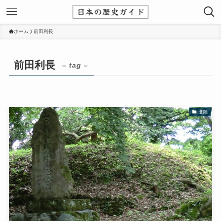
ホーム
前田利長
前田利長
– tag –
北陸