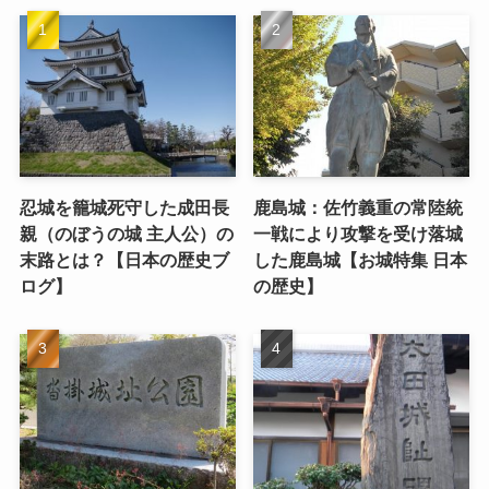
忍城を籠城死守した成田長
鹿島城：佐竹義重の常陸統
親（のぼうの城 主人公）の
一戦により攻撃を受け落城
末路とは？【日本の歴史ブ
した鹿島城【お城特集 日本
ログ】
の歴史】