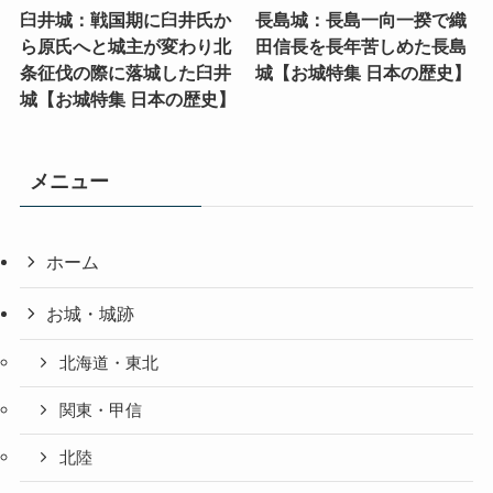
臼井城：戦国期に臼井氏か
長島城：長島一向一揆で織
ら原氏へと城主が変わり北
田信長を長年苦しめた長島
条征伐の際に落城した臼井
城【お城特集 日本の歴史】
城【お城特集 日本の歴史】
メニュー
ホーム
お城・城跡
北海道・東北
関東・甲信
北陸