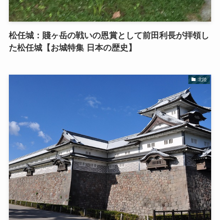
松任城：賤ヶ岳の戦いの恩賞として前田利長が拝領し
た松任城【お城特集 日本の歴史】
北陸