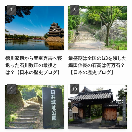
徳川家康から豊臣秀吉へ寝
最盛期は全国の1/3を領した
返った石川数正の最後と
織田信長の石高は何万石？
は？【日本の歴史ブログ】
【日本の歴史ブログ】