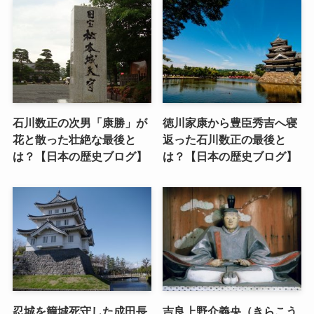
石川数正の次男「康勝」が
徳川家康から豊臣秀吉へ寝
花と散った壮絶な最後と
返った石川数正の最後と
は？【日本の歴史ブログ】
は？【日本の歴史ブログ】
忍城を籠城死守した成田長
吉良上野介義央（きらこう