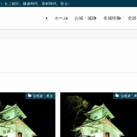
所）をご紹介。鎌倉時代、室町時代、安土桃山時代（戦国時代）、江戸時代と幅広
ホーム
お城・城跡
名城特集
史跡
北海道・東北
北海道・