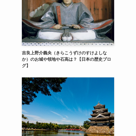
吉良上野介義央（きらこうずけのすけよしな
か）のお城や領地や石高は？【日本の歴史ブロ
グ】