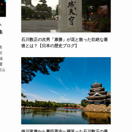
い
集
石川数正の次男「康勝」が花と散った壮絶な最
後とは？【日本の歴史ブログ】
青
区
城
慶
葉山
徳川家康から豊臣秀吉へ寝返った石川数正の最