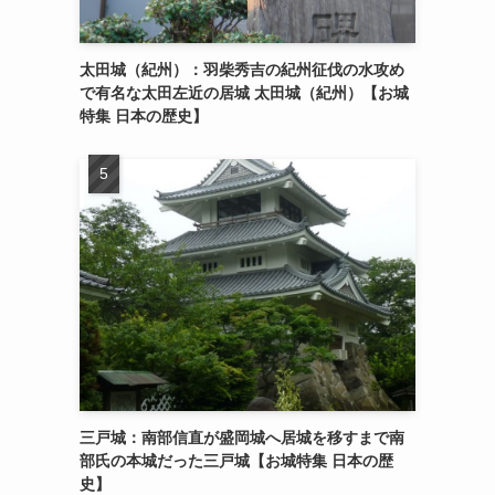
太田城（紀州）：羽柴秀吉の紀州征伐の水攻め
で有名な太田左近の居城 太田城（紀州）【お城
特集 日本の歴史】
三戸城：南部信直が盛岡城へ居城を移すまで南
部氏の本城だった三戸城【お城特集 日本の歴
史】