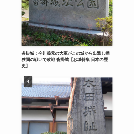
沓掛城：今川義元の大軍がこの城から出撃し桶
狭間の戦いで敗戦 沓掛城【お城特集 日本の歴
史】