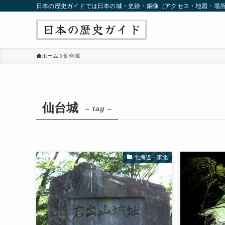
日本の歴史ガイドでは日本の城・史跡・銅像（アクセス・地図・場
ホーム
仙台城
仙台城
– tag –
北海道・東北