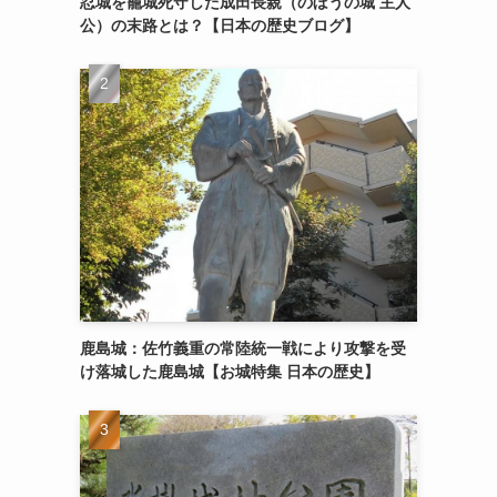
忍城を籠城死守した成田長親（のぼうの城 主人
公）の末路とは？【日本の歴史ブログ】
鹿島城：佐竹義重の常陸統一戦により攻撃を受
け落城した鹿島城【お城特集 日本の歴史】