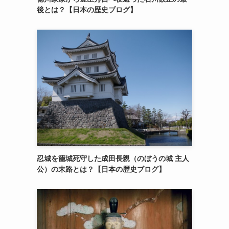
後とは？【日本の歴史ブログ】
忍城を籠城死守した成田長親（のぼうの城 主人
公）の末路とは？【日本の歴史ブログ】