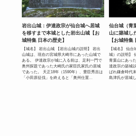
岩出山城：伊達政宗が仙台城へ居城
仙台城（青
を移すまで本城とした岩出山城【お
山に築城し
城特集 日本の歴史】
【お城特集
【城名】 岩出山城 【岩出山城の説明】 岩出
【城名】 仙台
山城は、現在の宮城県大崎市にあった山城で
城）の説明】 
ある。 伊達政宗が城に入る前は、足利一門で
青葉山にあった
奥州探題であった大崎氏の家臣氏家氏の居城
達政宗の築城
であった。 天正18年（1590年）、豊臣秀吉は
ばれ鎌倉時代
「小田原征伐」を終えると「奥州仕置...
島津氏が居城し