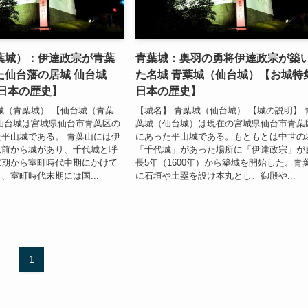
葉城）：伊達政宗が青葉
青葉城：奥羽の勇将伊達政宗が築
た仙台藩の居城 仙台城
た名城 青葉城（仙台城）【お城特
 日本の歴史】
日本の歴史】
城（青葉城） 【仙台城（青葉
【城名】 青葉城（仙台城） 【城の説明】 
仙台城は宮城県仙台市青葉区の
葉城（仙台城）は現在の宮城県仙台市青葉
平山城である。 青葉山には伊
にあった平山城である。もともとは中世の
以前から城があり、千代城と呼
「千代城」があった場所に「伊達政宗」が
末期から室町時代中期にかけて
長5年（1600年）から築城を開始した。青
、室町時代末期には国...
に石垣や土塁を設け本丸とし、御殿や...
1